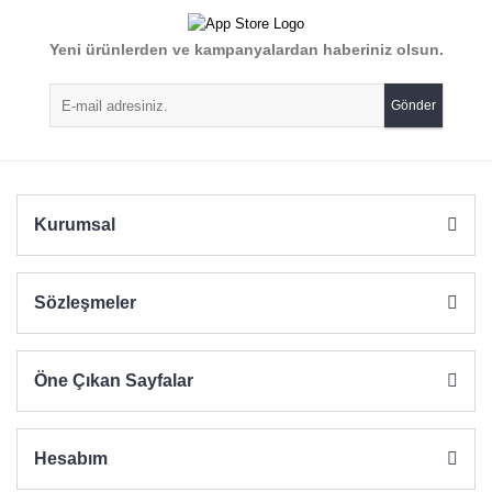
Yorum Yaz
Yeni ürünlerden ve kampanyalardan haberiniz olsun.
Ürün resmi kalitesiz, bozuk veya görüntülenemiyor.
Ürün açıklamasında eksik bilgiler bulunuyor.
Gönder
Ürün bilgilerinde hatalar bulunuyor.
Ürün fiyatı diğer sitelerden daha pahalı.
Bu ürüne benzer farklı alternatifler olmalı.
Kurumsal
Sözleşmeler
Gönder
Öne Çıkan Sayfalar
Hesabım