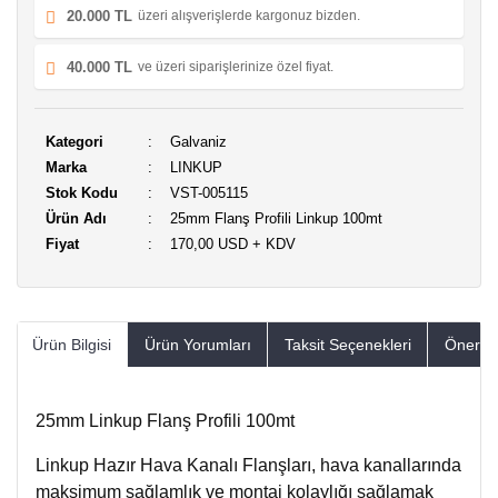
20.000 TL
üzeri alışverişlerde kargonuz bizden.
40.000 TL
ve üzeri siparişlerinize özel fiyat.
Kategori
Galvaniz
Marka
LINKUP
Stok Kodu
VST-005115
Ürün Adı
25mm Flanş Profili Linkup 100mt
Fiyat
170,00 USD + KDV
Ürün Bilgisi
Ürün Yorumları
Taksit Seçenekleri
Öneriler
25mm Linkup Flanş Profili 100mt
Linkup Hazır Hava Kanalı Flanşları, hava kanallarında
maksimum sağlamlık ve montaj kolaylığı sağlamak