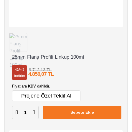
25mm Flanş Profili Linkup 100mt
%50
9.712,13 TL
4.856,07 TL
İndirim
Fiyatlara
KDV
dahildir.
Projene Özel Teklif Al
Sepete Ekle