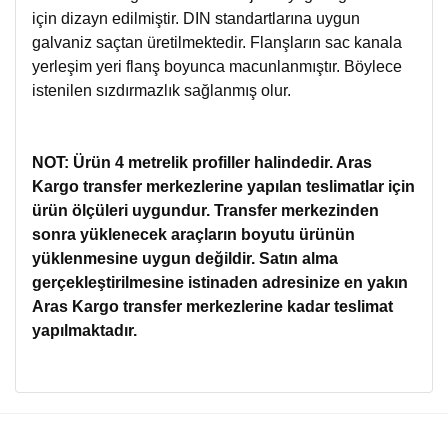
için dizayn edilmiştir. DIN standartlarına uygun
galvaniz saçtan üretilmektedir. Flanşların sac kanala
yerleşim yeri flanş boyunca macunlanmıştır. Böylece
istenilen sızdırmazlık sağlanmış olur.
NOT: Ürün 4 metrelik profiller halindedir. Aras
Kargo transfer merkezlerine yapılan teslimatlar için
ürün ölçüleri uygundur. Transfer merkezinden
sonra yüklenecek araçların boyutu ürünün
yüklenmesine uygun değildir. Satın alma
gerçekleştirilmesine istinaden adresinize en yakın
Aras Kargo
transfer merkezlerine kadar teslimat
yapılmaktadır.
Bu ürünün fiyat bilgisi, resim, ürün açıklamalarında ve diğer
konularda yetersiz gördüğünüz noktaları öneri formunu
Bu ürüne ilk yorumu siz yapın!
kullanarak tarafımıza iletebilirsiniz.
Görüş ve önerileriniz için teşekkür ederiz.