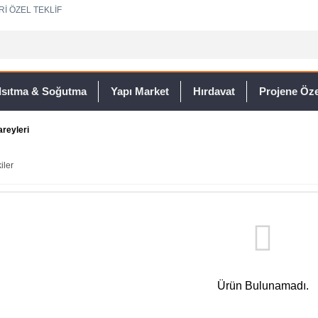
Rİ ÖZEL TEKLİF
Isıtma & Soğutma
Yapı Market
Hırdavat
Projene Özel
reyleri
iler
Ürün Bulunamadı.