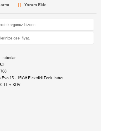
larmı
Yorum Ekle
lerde kargonuz bizden.
lerinize özel fiyat.
 Isıtıcılar
ECH
1708
Evo 15 - 15kW Elektrikli Fanlı Isıtıcı
00 TL + KDV