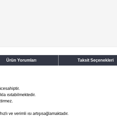
Ürün Yorumları
Taksit Seçenekleri
cesahiptir.
la ısıtabilmektedir.
tirmez.
zlı ve verimli ısı artışısağlamaktadır.