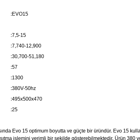
:EVO15
:7,5-15
:7,740-12,900
:30,700-51,180
:57
:1300
:380V-50hz
:495x500x470
:25
rasında Evo 15 optimum boyutta ve güçte bir üründür. Evo 15 kull
sıtma işlemini verimli bir şekilde gösterebilmektedir. Ürün 380 volt 