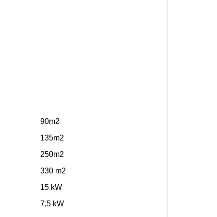
90m2
135m2
250m2
330 m2
15 kW
7,5 kW