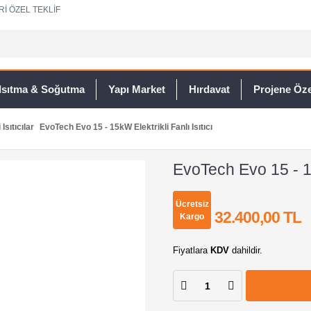
Rİ ÖZEL TEKLİF
Isıtma & Soğutma
Yapı Market
Hırdavat
Projene Özel
 Isıtıcılar
EvoTech Evo 15 - 15kW Elektrikli Fanlı Isıtıcı
EvoTech Evo 15 - 15k
Ücretsiz
32.400,00 TL
Kargo
Fiyatlara
KDV
dahildir.