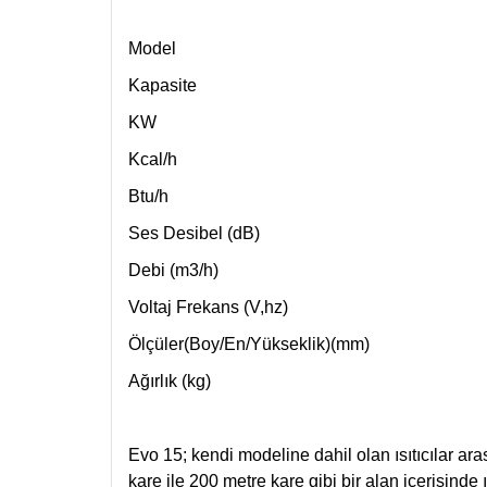
Model
Kapasite
KW
Kcal/h
Btu/h
Ses Desibel (dB)
Debi (m3/h)
Voltaj Frekans (V,hz)
Ölçüler(Boy/En/Yükseklik)(mm)
Ağırlık (kg)
Evo 15; kendi modeline dahil olan ısıtıcılar a
kare ile 200 metre kare gibi bir alan içerisinde ı