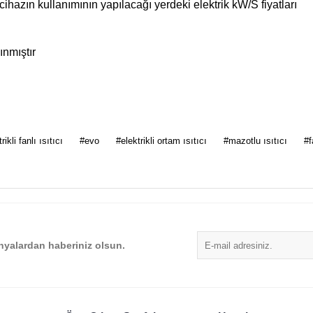
 cihazın kullanımının yapılacağı yerdeki elektrik kW/S fiyatları
ınmıştır
 diğer konularda yetersiz gördüğünüz noktaları öneri formunu kullanarak tarafımı
rikli fanlı ısıtıcı
#evo
#elektrikli ortam ısıtıcı
#mazotlu ısıtıcı
#f
Bu ürüne ilk yorumu siz yapın!
Yorum Yaz
yalardan haberiniz olsun.