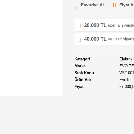
Fiyat A
20.000 TL
üzeri alışveriş
40.000 TL
ve üzeri sipariş
Kategori
Elektrikli
Marka
EVO T
Stok Kodu
VST-00
Ürün Adı
EvoTech 
Fiyat
27.000,