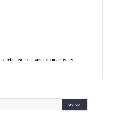
za iletebilirsiniz.
anlı ortam ısıtıcı
#mazotlu ortam ısıtıcı
Gönder