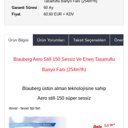
Tasarruflu Banyo Fanı (254m³/h)
Garanti Süresi
60 Ay
Fiyat
60,60 EUR + KDV
Ürün Bilgisi
Ürün Yorumları
Taksit Seçenekleri
Öneriler
Blauberg Aero Still 150 Sessiz Ve Enerj Tasarruflu
Banyo Fanı (254m³/h)
Blauberg üstün alman teknolojisine sahip
Aero still-150 süper sessiz
duvar - tavan tipi fan