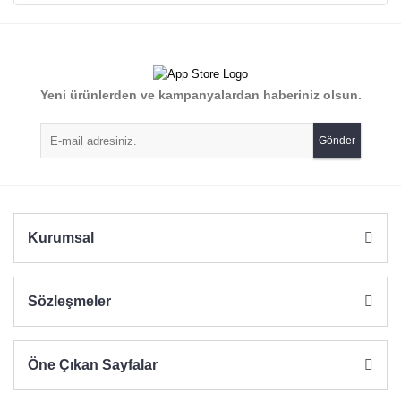
konularda yetersiz gördüğünüz noktaları öneri formunu
Bu ürüne ilk yorumu siz yapın!
kullanarak tarafımıza iletebilirsiniz.
Görüş ve önerileriniz için teşekkür ederiz.
Yorum Yaz
Yeni ürünlerden ve kampanyalardan haberiniz olsun.
Ürün resmi kalitesiz, bozuk veya görüntülenemiyor.
Ürün açıklamasında eksik bilgiler bulunuyor.
Gönder
Ürün bilgilerinde hatalar bulunuyor.
Ürün fiyatı diğer sitelerden daha pahalı.
Bu ürüne benzer farklı alternatifler olmalı.
Kurumsal
Sözleşmeler
Gönder
Öne Çıkan Sayfalar