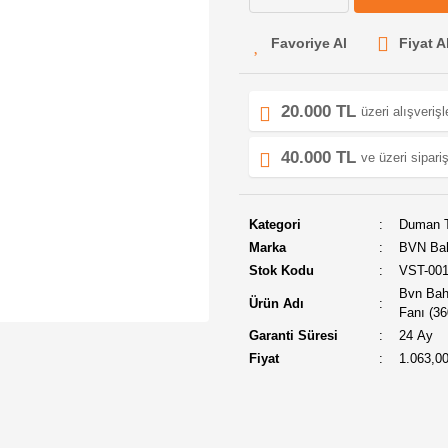
Fiyat A
20.000 TL
üzeri alışveriş
40.000 TL
ve üzeri sipariş
Kategori
Duman T
Marka
BVN Ba
Stok Kodu
VST-00
Bvn Bahç
Ürün Adı
Fanı (36
Garanti Süresi
24 Ay
Fiyat
1.063,0