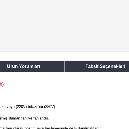
Ürün Yorumları
Taksit Seçenekleri
h)
e veya (220V) trifaze’dir.(380V)
ilmiş duman tahliye fanlarıdır.
a fanı olarak pozitif hava beslemesinde de kullanılmaktadır.