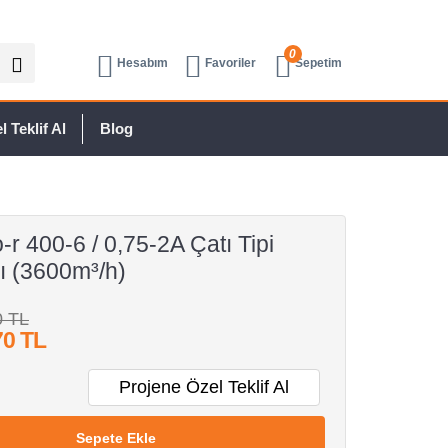
0
Hesabım
Favoriler
Sepetim
 Teklif Al
Blog
r 400-6 / 0,75-2A Çatı Tipi
ı (3600m³/h)
0 TL
70 TL
Projene Özel Teklif Al
Sepete Ekle