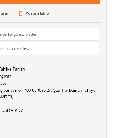
larmı
Yorum Ekle
lerde kargonuz bizden.
lerinize özel fiyat.
ahliye Fanları
hçıvan
1357
ıvan Armo-r 400-6 / 0,75-2A Çatı Tipi Duman Tahliye
00m³/h)
0 USD + KDV