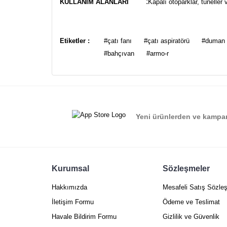
:
KULLANIM ALANLARI
Kapalı otoparklar, tüneller 
Bu ürünün fiyat bilgisi, resim, ürün açıklamalarında ve
Görüş ve önerileriniz için teşekkür ederiz.
Etiketler :
#çatı fanı
#çatı aspiratörü
#duman 
#bahçıvan
#armo-r
Ürün resmi kalitesiz, bozuk veya görüntülenemiyor.
Ürün açıklamasında eksik bilgiler bulunuyor.
Ürün bilgilerinde hatalar bulunuyor.
Ürün fiyatı diğer sitelerden daha pahalı.
Yeni ürünlerden ve kampan
Bu ürüne benzer farklı alternatifler olmalı.
Kurumsal
Sözleşmeler
Hakkımızda
Mesafeli Satış Sözle
İletişim Formu
Ödeme ve Teslimat
Havale Bildirim Formu
Gizlilik ve Güvenlik