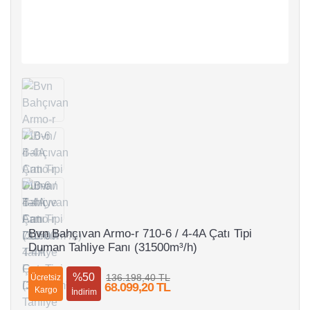
Bvn Bahçıvan Armo-r 710-6 / 4-4A Çatı Tipi
Duman Tahliye Fanı (31500m³/h)
%50
136.198,40 TL
Ücretsiz
68.099,20 TL
Kargo
İndirim