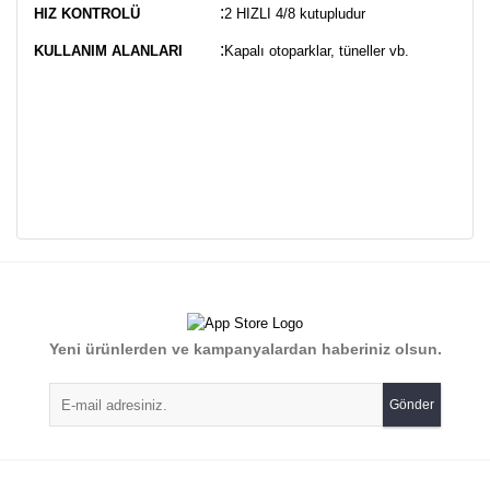
:
HIZ KONTROLÜ
2 HIZLI 4/8 kutupludur
:
KULLANIM ALANLARI
Kapalı otoparklar, tüneller vb.
Bu ürünün fiyat bilgisi, resim, ürün açıklamalarında ve diğer
konularda yetersiz gördüğünüz noktaları öneri formunu
Bu ürüne ilk yorumu siz yapın!
kullanarak tarafımıza iletebilirsiniz.
Görüş ve önerileriniz için teşekkür ederiz.
Yorum Yaz
Yeni ürünlerden ve kampanyalardan haberiniz olsun.
Ürün resmi kalitesiz, bozuk veya görüntülenemiyor.
Ürün açıklamasında eksik bilgiler bulunuyor.
Gönder
Ürün bilgilerinde hatalar bulunuyor.
Ürün fiyatı diğer sitelerden daha pahalı.
Bu ürüne benzer farklı alternatifler olmalı.