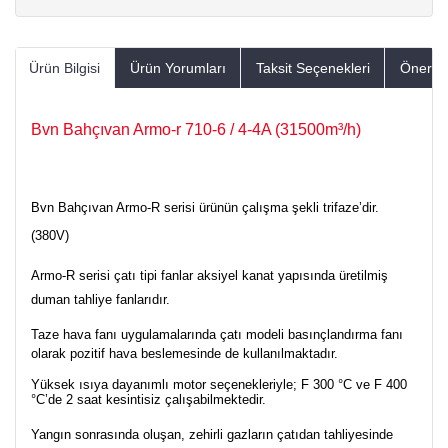
Ürün Bilgisi
Ürün Yorumları
Taksit Seçenekleri
Öneriler
Bvn Bahçıvan Armo-r 710-6 / 4-4A (31500m³/h)
Bvn Bahçıvan Armo-R serisi ürünün çalışma şekli trifaze’dir.
(380V)
Armo-R serisi çatı tipi fanlar aksiyel kanat yapısında üretilmiş
duman tahliye fanlarıdır.
Taze hava fanı uygulamalarında çatı modeli basınçlandırma fanı
olarak pozitif hava beslemesinde de kullanılmaktadır.
Yüksek ısıya dayanımlı motor seçenekleriyle; F 300 °C ve F 400
°C’de 2 saat kesintisiz çalışabilmektedir.
Yangın sonrasında oluşan, zehirli gazların çatıdan tahliyesinde