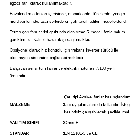
egzoz fanı olarak kullanılmaktadır.
Havalandırma fanları içerisinde; otoparklarda, tünellerde, yangın
merdivenlerinde, asansörlerde en çok tercih edilen modellerdendir.
Termo çatı fanı serisi grubunda olan Armo-R modeli fazla bakım
gerektirmez. Kaliteli hava akışı sağlamaktadır.
Opsiyonel olarak hız kontrolü için frekans inverter sürücü ile
otomasyon sistemine bağlanabilmektedir.
Bahçıvan serisi tüm fanlar ve elektrik motorları %100 yerli
üretimdir.
Çatı tipi Aksiyel fanlar basınçlandırma f
:
MALZEME
fanı uygulamalarında kullanılır. İsteğe ba
kesintisiz çalışabilecek şekilde imal edilebi
:
YALITIM SINIFI
Class H
:
STANDART
EN 12101-3 ve CE