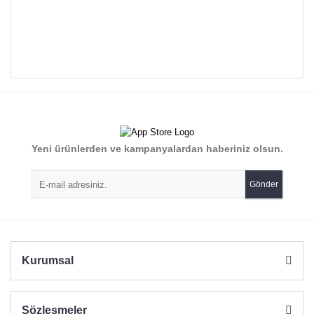
Bu ürünün fiyat bilgisi, resim, ürün açıklamalarında ve diğer
konularda yetersiz gördüğünüz noktaları öneri formunu
Bu ürüne ilk yorumu siz yapın!
kullanarak tarafımıza iletebilirsiniz.
Görüş ve önerileriniz için teşekkür ederiz.
Yorum Yaz
Yeni ürünlerden ve kampanyalardan haberiniz olsun.
Ürün resmi kalitesiz, bozuk veya görüntülenemiyor.
Ürün açıklamasında eksik bilgiler bulunuyor.
Gönder
Ürün bilgilerinde hatalar bulunuyor.
Ürün fiyatı diğer sitelerden daha pahalı.
Bu ürüne benzer farklı alternatifler olmalı.
Kurumsal
Sözleşmeler