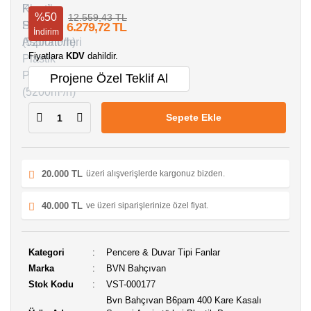
%50
12.559,43 TL
6.279,72 TL
İndirim
Fiyatlara
KDV
dahildir.
Projene Özel Teklif Al
Sepete Ekle
20.000 TL
üzeri alışverişlerde kargonuz bizden.
40.000 TL
ve üzeri siparişlerinize özel fiyat.
Kategori
Pencere & Duvar Tipi Fanlar
Marka
BVN Bahçıvan
Stok Kodu
VST-000177
Bvn Bahçıvan B6pam 400 Kare Kasalı