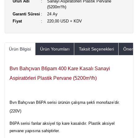
Ürün Adı
Sanayi Aspiratörleri Plastik Pervane
(5200m³/h)
Garanti Süresi
24 Ay
Fiyat
220,00 USD + KDV
Ürün Bilgisi
Ürün Yorumları
Taksit Seçenekleri
Öneriler
Bvn Bahçıvan B6pam 400 Kare Kasalı Sanayi
Aspiratörleri Plastik Pervane (5200m³/h)
Bvn Bahçıvan B6PA serisi ürünün çalışma şekli monofaze’dir.
(220V)
B6PA serisi fanlar aksiyel tip kare kasalıdır. Plastik aksiyel
pervane yapısına sahiptirler.