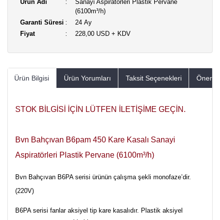
Ürün Adı
Sanayi Aspiratörleri Plastik Pervane
(6100m³/h)
Garanti Süresi
24 Ay
Fiyat
228,00 USD + KDV
Ürün Bilgisi
Ürün Yorumları
Taksit Seçenekleri
Öneriler
STOK BİLGİSİ İÇİN LÜTFEN İLETİŞİME GEÇİN.
Bvn Bahçıvan B6pam 450 Kare Kasalı Sanayi
Aspiratörleri Plastik Pervane (6100m³/h)
Bvn Bahçıvan B6PA serisi ürünün çalışma şekli monofaze’dir.
(220V)
B6PA serisi fanlar aksiyel tip kare kasalıdır. Plastik aksiyel