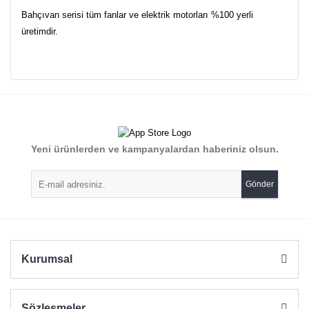
Bahçıvan serisi tüm fanlar ve elektrik motorları %100 yerli
üretimdir.
Bu ürünün fiyat bilgisi, resim, ürün açıklamalarında ve diğer
konularda yetersiz gördüğünüz noktaları öneri formunu
Bu ürüne ilk yorumu siz yapın!
kullanarak tarafımıza iletebilirsiniz.
Görüş ve önerileriniz için teşekkür ederiz.
Yorum Yaz
Yeni ürünlerden ve kampanyalardan haberiniz olsun.
Ürün resmi kalitesiz, bozuk veya görüntülenemiyor.
Ürün açıklamasında eksik bilgiler bulunuyor.
Gönder
Ürün bilgilerinde hatalar bulunuyor.
Ürün fiyatı diğer sitelerden daha pahalı.
Bu ürüne benzer farklı alternatifler olmalı.
Kurumsal
Sözleşmeler