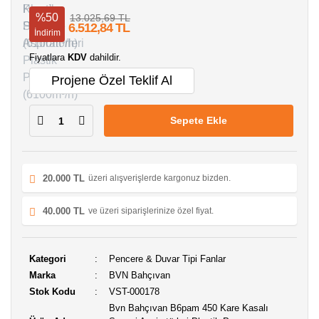
%50
13.025,69 TL
6.512,84 TL
İndirim
Fiyatlara
KDV
dahildir.
Projene Özel Teklif Al
Sepete Ekle
20.000 TL
üzeri alışverişlerde kargonuz bizden.
40.000 TL
ve üzeri siparişlerinize özel fiyat.
Kategori
Pencere & Duvar Tipi Fanlar
Marka
BVN Bahçıvan
Stok Kodu
VST-000178
Bvn Bahçıvan B6pam 450 Kare Kasalı