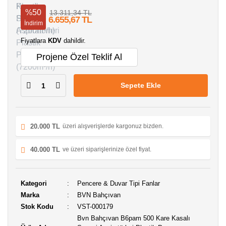
%50
13.311,34 TL
6.655,67 TL
İndirim
Fiyatlara
KDV
dahildir.
Projene Özel Teklif Al
Sepete Ekle
20.000 TL
üzeri alışverişlerde kargonuz bizden.
40.000 TL
ve üzeri siparişlerinize özel fiyat.
Kategori
Pencere & Duvar Tipi Fanlar
Marka
BVN Bahçıvan
Stok Kodu
VST-000179
Bvn Bahçıvan B6pam 500 Kare Kasalı