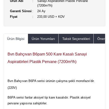
Ürün Adı
Sanayi Aspiratörleri Plastik Pervane
(7200m³/h)
Garanti Süresi
24 Ay
Fiyat
233,00 USD + KDV
Ürün Bilgisi
Ürün Yorumları
Taksit Seçenekleri
Öneriler
Bvn Bahçıvan B6pam 500 Kare Kasalı Sanayi
Aspiratörleri Plastik Pervane (7200m³/h)
Bvn Bahçıvan B6PA serisi ürünün çalışma şekli monofaze’dir.
(220V)
B6PA serisi fanlar aksiyel tip kare kasalıdır. Plastik aksiyel
pervane yapısına sahiptirler.