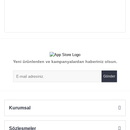
Bu ürünün fiyat bilgisi, resim, ürün açıklamalarında ve diğer
konularda yetersiz gördüğünüz noktaları öneri formunu
Bu ürüne ilk yorumu siz yapın!
kullanarak tarafımıza iletebilirsiniz.
Görüş ve önerileriniz için teşekkür ederiz.
Yorum Yaz
Yeni ürünlerden ve kampanyalardan haberiniz olsun.
Ürün resmi kalitesiz, bozuk veya görüntülenemiyor.
Ürün açıklamasında eksik bilgiler bulunuyor.
Gönder
Ürün bilgilerinde hatalar bulunuyor.
Ürün fiyatı diğer sitelerden daha pahalı.
Bu ürüne benzer farklı alternatifler olmalı.
Kurumsal
Sözleşmeler