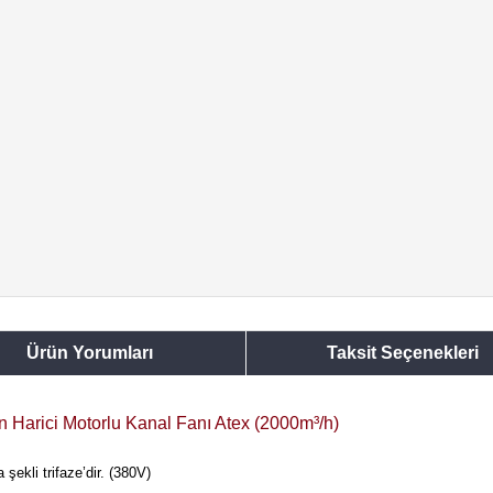
Ürün Yorumları
Taksit Seçenekleri
 Harici Motorlu Kanal Fanı Atex (2000m³/h)
ekli trifaze’dir. (380V)