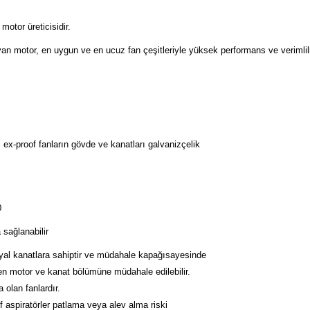
otor üreticisidir.
van motor, en uygun ve en ucuz fan çeşitleriyle yüksek performans ve verimlil
l ex-proof fanların gövde ve kanatları galvanizçelik
0
 sağlanabilir
dyal kanatlara sahiptir ve müdahale kapağısayesinde
n motor ve kanat bölümüne müdahale edilebilir.
 olan fanlardır.
 aspiratörler patlama veya alev alma riski