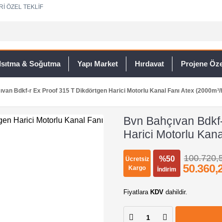
Rİ ÖZEL TEKLİF
Isıtma & Soğutma
Yapı Market
Hırdavat
Projene Özel
van Bdkf-r Ex Proof 315 T Dikdörtgen Harici Motorlu Kanal Fanı Atex (2000m³/
Bvn Bahçıvan Bdkf-
Harici Motorlu Kan
100.720,
%50
Ücretsiz
50.360,
Kargo
İndirim
Fiyatlara
KDV
dahildir.