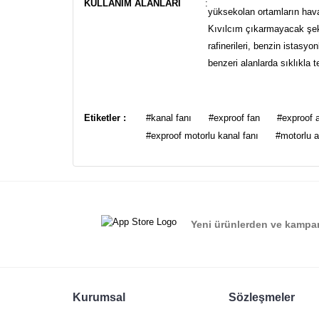
KULLANIM ALANLARI
:
yüksekolan ortamların haval
Kıvılcım çıkarmayacak şeki
rafinerileri, benzin istasy
benzeri alanlarda sıklıkla te
Bu ürünün fiyat bilgisi, resim, ürün açıklamalarında ve
Görüş ve önerileriniz için teşekkür ederiz.
Etiketler :
#kanal fanı
#exproof fan
#exproof a
#exproof motorlu kanal fanı
#motorlu a
Ürün resmi kalitesiz, bozuk veya görüntülenemiyor.
Ürün açıklamasında eksik bilgiler bulunuyor.
Ürün bilgilerinde hatalar bulunuyor.
Ürün fiyatı diğer sitelerden daha pahalı.
Yeni ürünlerden ve kampan
Bu ürüne benzer farklı alternatifler olmalı.
Kurumsal
Sözleşmeler