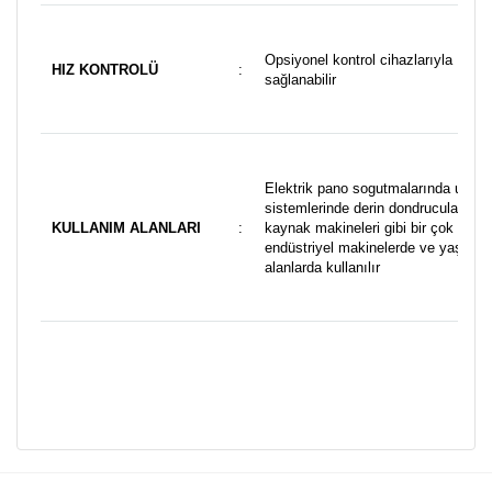
Opsiyonel kontrol cihazlarıyla
HIZ KONTROLÜ
:
sağlanabilir
Elektrik pano sogutmalarında ups
sistemlerinde derin dondrucularda
KULLANIM ALANLARI
:
kaynak makineleri gibi bir çok
endüstriyel makinelerde ve yaşams
alanlarda kullanılır
Bu ürünün fiyat bilgisi, resim, ürün açıklamalarında ve diğer
konularda yetersiz gördüğünüz noktaları öneri formunu
Bu ürüne ilk yorumu siz yapın!
kullanarak tarafımıza iletebilirsiniz.