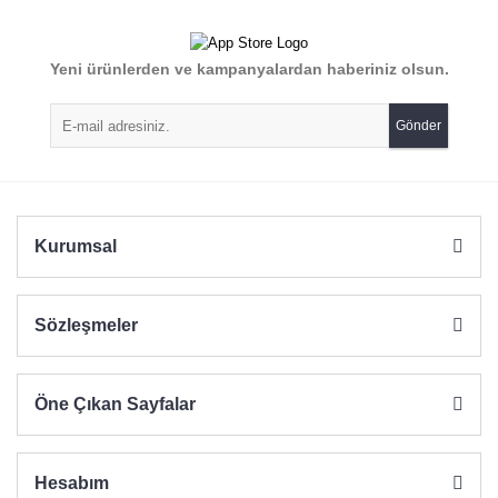
Görüş ve önerileriniz için teşekkür ederiz.
Yorum Yaz
Yeni ürünlerden ve kampanyalardan haberiniz olsun.
Ürün resmi kalitesiz, bozuk veya görüntülenemiyor.
Ürün açıklamasında eksik bilgiler bulunuyor.
Gönder
Ürün bilgilerinde hatalar bulunuyor.
Ürün fiyatı diğer sitelerden daha pahalı.
Bu ürüne benzer farklı alternatifler olmalı.
Kurumsal
Sözleşmeler
Gönder
Öne Çıkan Sayfalar
Hesabım