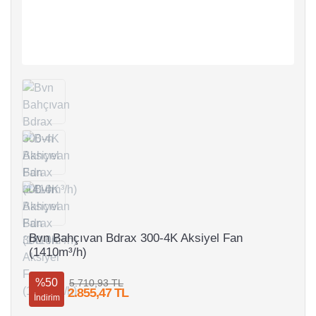
Bvn Bahçıvan Bdrax 300-4K Aksiyel Fan
(1410m³/h)
%50
5.710,93 TL
2.855,47 TL
İndirim