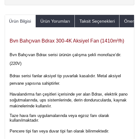
Ürün Bilgisi
Ürün Yorumları
Taksit Seçenekleri
Öneriler
Bvn Bahçıvan Bdrax 300-4K Aksiyel Fan (1410m³/h)
Bvn Bahçıvan Bdrax serisi ürünün çalışma şekli monofaze’dir.
(220V)
Bdrax serisi fanlar aksiyel tip yuvarlak kasalıdır. Metal aksiyel
pervane yapısına sahiptirler.
Havalandırma fan çeşitleri içerisinde yer alan Bdrax, elektrik pano
soğutmalarında, ups sistemlerinde, derin dondurucularda, kaynak
makinelerinde kullanılır.
Taze hava fanı uygulamalarında veya egzoz fanı olarak
kullanılmaktadır.
Pencere tipi fan veya duvar tipi fan olarak bilinmektedir.