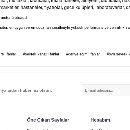
ar, mutfaklar, fabrikalar, imalathaneler, atölyeler, fabrikalar, has
marketler, hastaneler, tiyatrolar, gece kulüpleri, laboratuvarlar, da
otor üreticisidir.
otor, en uygun ve en ucuz fan çeşitleriyle yüksek performans ve verimlilik sa
 diğer konularda yetersiz gördüğünüz noktaları öneri formunu kullanarak tarafımı
reli fanlar
#seyrek kanatlı fanlar
#geriye eğimli fanlar
#bvn seyrek k
Bu ürüne ilk yorumu siz yapın!
Yorum Yaz
yalardan haberiniz olsun.
Öne Çıkan Sayfalar
Hesabım