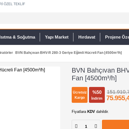
Rİ ÖZEL TEKLİF
Isıtma & Soğutma
Yapı Market
Hırdavat
Projene Özel
ratörler
BVN Bahçıvan BHV-R 280-3 Geriye Eğimli Hücreli Fan [4500m³/h]
BVN Bahçıvan BHV-
Fan [4500m³/h]
151.910,
%50
Ücretsiz
75.955,
Kargo
İndirim
Fiyatlara
KDV
dahildir.