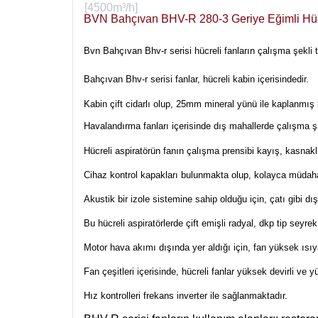
BVN Bahçıvan BHV-R 280-3 Geriye Eğimli Hüc
Bvn Bahçıvan Bhv-r serisi hücreli fanların çalışma şekli tr
Bahçıvan Bhv-r serisi fanlar, hücreli kabin içerisindedir.
Kabin çift cidarlı olup, 25mm mineral yünü ile kaplanmış 
Havalandırma fanları içerisinde dış mahallerde çalışma şa
Hücreli aspiratörün fanın çalışma prensibi kayış, kasnakl
Cihaz kontrol kapakları bulunmakta olup, kolayca müdaha
Akustik bir izole sistemine sahip olduğu için, çatı gibi dış
Bu hücreli aspiratörlerde çift emişli radyal, dkp tip seyrek
Motor hava akımı dışında yer aldığı için, fan yüksek ısıy
Fan çeşitleri içerisinde, hücreli fanlar yüksek devirli ve y
Hız kontrolleri frekans inverter ile sağlanmaktadır.