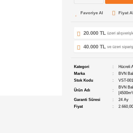
Fiyat A
20.000 TL
üzeri alışveriş
40.000 TL
ve üzeri sipariş
Kategori
Hücreli A
Marka
BVN Ba
Stok Kodu
VST-00
BVN Bah
Ürün Adı
[4500m³
Garanti Süresi
24 Ay
Fiyat
2.660,0