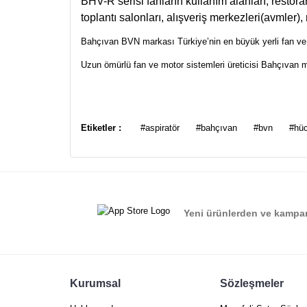
BHV-R serisi fanların kullanım alanları; restoranl
toplantı salonları, alışveriş merkezleri(avmler), 
Bahçıvan BVN markası Türkiye’nin en büyük yerli fan ve m
Uzun ömürlü fan ve motor sistemleri üreticisi Bahçıvan m
Bu ürünün fiyat bilgisi, resim, ürün açıklamalarında ve
Görüş ve önerileriniz için teşekkür ederiz.
Etiketler :
#aspiratör
#bahçıvan
#bvn
#hüc
Ürün resmi kalitesiz, bozuk veya görüntülenemiyor.
Ürün açıklamasında eksik bilgiler bulunuyor.
Ürün bilgilerinde hatalar bulunuyor.
Yeni ürünlerden ve kampan
Ürün fiyatı diğer sitelerden daha pahalı.
Bu ürüne benzer farklı alternatifler olmalı.
Kurumsal
Sözleşmeler