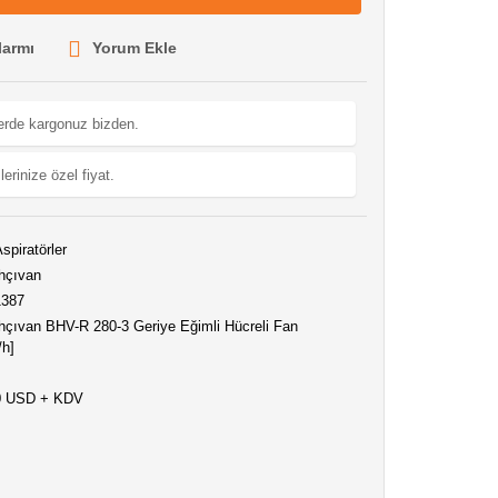
larmı
Yorum Ekle
lerde kargonuz bizden.
lerinize özel fiyat.
spiratörler
hçıvan
1387
çıvan BHV-R 280-3 Geriye Eğimli Hücreli Fan
/h]
0 USD + KDV