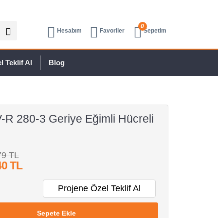
0
Hesabım
Favoriler
Sepetim
 Teklif Al
Blog
R 280-3 Geriye Eğimli Hücreli
79 TL
40 TL
Projene Özel Teklif Al
Sepete Ekle