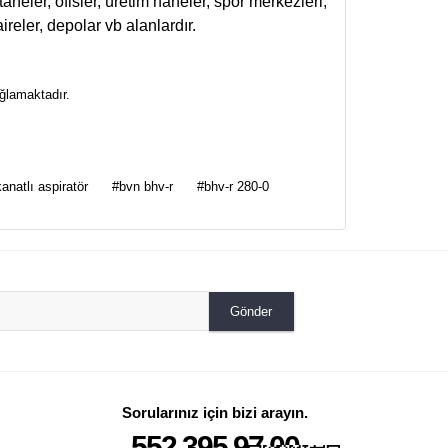
taneler, ofisler, üretim haneler, spor merkezleri,
ireler, depolar vb alanlardır.
ğlamaktadır.
za iletebilirsiniz.
anatlı aspiratör
#bvn bhv-r
#bhv-r 280-0
Gönder
Sorularınız için bizi arayın.
552 395 97 00