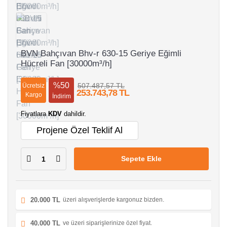
BVN Bahçıvan Bhv-r 630-15 Geriye Eğimli
Hücreli Fan [30000m³/h]
%50
507.487,57 TL
Ücretsiz
253.743,78 TL
Kargo
İndirim
Fiyatlara
KDV
dahildir.
Projene Özel Teklif Al
Sepete Ekle
20.000 TL
üzeri alışverişlerde kargonuz bizden.
40.000 TL
ve üzeri siparişlerinize özel fiyat.