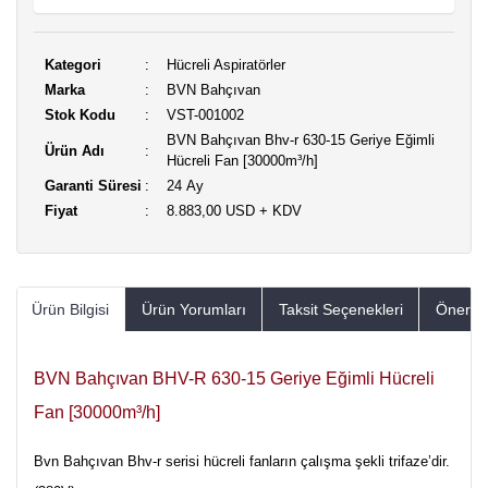
Kategori
Hücreli Aspiratörler
Marka
BVN Bahçıvan
Stok Kodu
VST-001002
BVN Bahçıvan Bhv-r 630-15 Geriye Eğimli
Ürün Adı
Hücreli Fan [30000m³/h]
Garanti Süresi
24 Ay
Fiyat
8.883,00 USD + KDV
Ürün Bilgisi
Ürün Yorumları
Taksit Seçenekleri
Öneriler
BVN Bahçıvan BHV-R 630-15 Geriye Eğimli Hücreli
Fan [30000m³/h]
Bvn Bahçıvan Bhv-r serisi hücreli fanların çalışma şekli trifaze’dir.