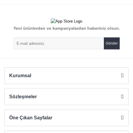
konularda yetersiz gördüğünüz noktaları öneri formunu
Bu ürüne ilk yorumu siz yapın!
kullanarak tarafımıza iletebilirsiniz.
Görüş ve önerileriniz için teşekkür ederiz.
Yorum Yaz
Yeni ürünlerden ve kampanyalardan haberiniz olsun.
Ürün resmi kalitesiz, bozuk veya görüntülenemiyor.
Ürün açıklamasında eksik bilgiler bulunuyor.
Gönder
Ürün bilgilerinde hatalar bulunuyor.
Ürün fiyatı diğer sitelerden daha pahalı.
Bu ürüne benzer farklı alternatifler olmalı.
Kurumsal
Sözleşmeler
Gönder
Öne Çıkan Sayfalar