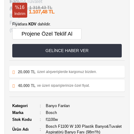
%16
1.318,43 TL
1.107,48 TL
İndirim
Fiyatlara
KDV
dahildir.
Projene Özel Teklif Al
GELİNCE HABER VER
20.000 TL
üzeri alışverişlerde kargonuz bizden.
40.000 TL
ve üzeri siparişlerinize özel fiyat.
Kategori
Banyo Fanları
Marka
Bosch
Stok Kodu
f1100w
Bosch F1100 W 100 Plastik Banyo&Tuvalet
Ürün Adı
Aspiratörü Banyo Fanı (98m³/h)