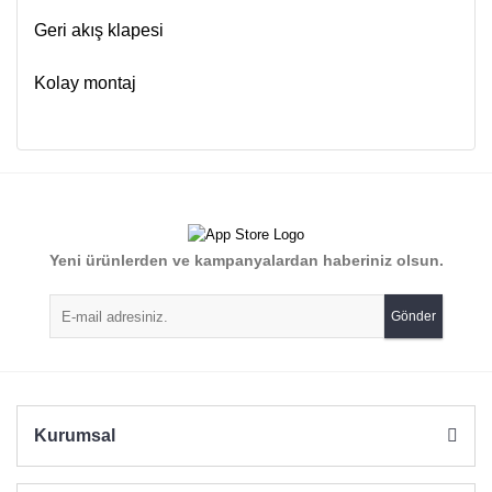
Geri akış klapesi
Kolay montaj
Bu ürünün fiyat bilgisi, resim, ürün açıklamalarında ve diğer
konularda yetersiz gördüğünüz noktaları öneri formunu
Bu ürüne ilk yorumu siz yapın!
kullanarak tarafımıza iletebilirsiniz.
Görüş ve önerileriniz için teşekkür ederiz.
Yorum Yaz
Yeni ürünlerden ve kampanyalardan haberiniz olsun.
Ürün resmi kalitesiz, bozuk veya görüntülenemiyor.
Ürün açıklamasında eksik bilgiler bulunuyor.
Gönder
Ürün bilgilerinde hatalar bulunuyor.
Ürün fiyatı diğer sitelerden daha pahalı.
Bu ürüne benzer farklı alternatifler olmalı.
Kurumsal