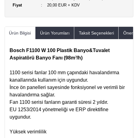
Fiyat
20,00 EUR + KDV
Ürün Bilgisi
Ürün Yorumları
Taksit Seçenekleri
Öneriler
Bosch F1100 W 100 Plastik Banyo&Tuvalet
Aspiratörü Banyo Fanı (98m³/h)
1100 serisi fanlar 100 mm çapındaki havalandırma
kanallarında kullanım için uygundur.
İnce ön panelleri sayesinde fonksiyonel ve verimli bir
havalandırma sağlar.
Fan 1100 serisi fanların garanti süresi 2 yıldır.
EU 1253/2014 yönetmeliği ve ERP direktifine
uygundur.
Yüksek verimlilik