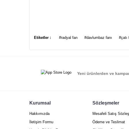
Bu ürünün fiyat bilgisi, resim, ürün açıklamalarında ve
Görüş ve önerileriniz için teşekkür ederiz.
Etiketler :
#radyal fan
#davlumbaz fanı
#çatı 
Ürün resmi kalitesiz, bozuk veya görüntülenemiyor.
Ürün açıklamasında eksik bilgiler bulunuyor.
Ürün bilgilerinde hatalar bulunuyor.
Yeni ürünlerden ve kampan
Ürün fiyatı diğer sitelerden daha pahalı.
Bu ürüne benzer farklı alternatifler olmalı.
Kurumsal
Sözleşmeler
Hakkımızda
Mesafeli Satış Sözle
İletişim Formu
Ödeme ve Teslimat