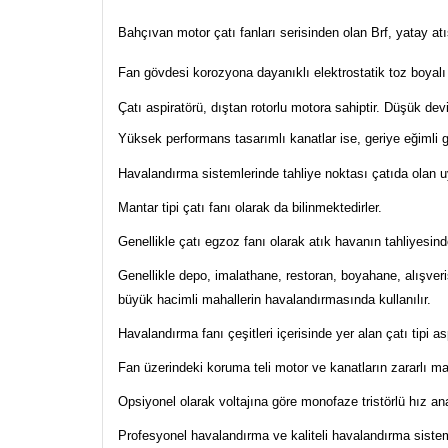
Bahçıvan motor çatı fanları serisinden olan Brf, yatay atı
Fan gövdesi korozyona dayanıklı elektrostatik toz boyal
Çatı aspiratörü, dıştan rotorlu motora sahiptir. Düşük dev
Yüksek performans tasarımlı kanatlar ise, geriye eğimli g
Havalandırma sistemlerinde tahliye noktası çatıda olan uy
Mantar tipi çatı fanı olarak da bilinmektedirler.
Genellikle çatı egzoz fanı olarak atık havanın tahliyesinde
Genellikle depo, imalathane, restoran, boyahane, alışveri
büyük hacimli mahallerin havalandırmasında kullanılır.
Havalandırma fanı çeşitleri içerisinde yer alan çatı tipi as
Fan üzerindeki koruma teli motor ve kanatların zararlı 
Opsiyonel olarak voltajına göre monofaze tristörlü hız ana
Profesyonel havalandırma ve kaliteli havalandırma sist