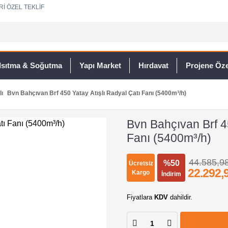
Rİ ÖZEL TEKLİF
Isıtma & Soğutma
Yapı Market
Hırdavat
Projene Özel
lı
Bvn Bahçıvan Brf 450 Yatay Atışlı Radyal Çatı Fanı (5400m³/h)
Bvn Bahçıvan Brf 45
Fanı (5400m³/h)
44.585,9
%50
Ücretsiz
22.292,
Kargo
İndirim
Fiyatlara
KDV
dahildir.