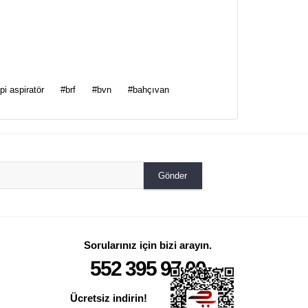
za iletebilirsiniz.
ipi aspiratör
#brf
#bvn
#bahçıvan
Gönder
Sorularınız için bizi arayın.
552 395 97 00
Ücretsiz indirin!