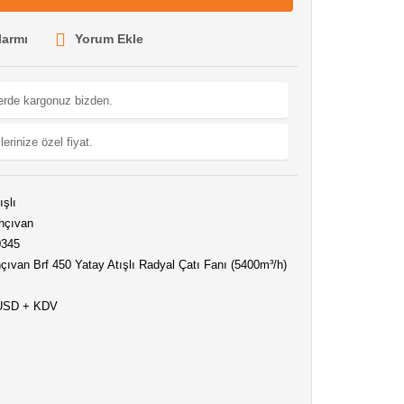
larmı
Yorum Ekle
lerde kargonuz bizden.
lerinize özel fiyat.
ışlı
hçıvan
0345
ıvan Brf 450 Yatay Atışlı Radyal Çatı Fanı (5400m³/h)
 USD + KDV