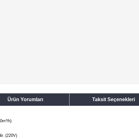
Ürün Yorumları
Taksit Seçenekleri
00m³/h)
ir. (220V)