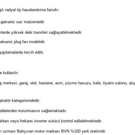
şlı radyal tip havalandırma fanıdır.
ı galvaniz sac malzemedir.
irlerde yüksek debi transferi sağlayabilmektedir.
alvaniz plug fan modelidir.
gulamalarda tercih edilir.
 kullanılır.
ş merkezi, garaj, otel, hastane, avm, yüzme havuzu, kafe, tiyatro salonu, alı
piratör kategorisindedir.
maddelerden korunmasını sağlamaktadır.
htarı veya frekans inverter sürücü kontrol edilebilmektedir.
em uzmanı Bahçıvan motor markası BVN %100 yerli üretimdir.