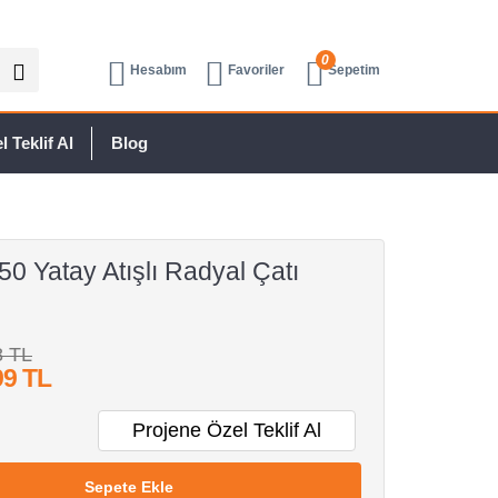
0
Hesabım
Favoriler
Sepetim
 Teklif Al
Blog
0 Yatay Atışlı Radyal Çatı
8 TL
99 TL
Projene Özel Teklif Al
Sepete Ekle