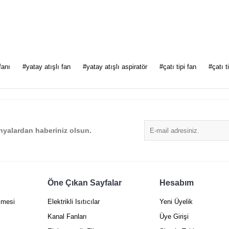
 diğer konularda yetersiz gördüğünüz noktaları öneri formunu kullanarak tarafımı
fanı
#yatay atışlı fan
#yatay atışlı aspiratör
#çatı tipi fan
#çatı t
Bu ürüne ilk yorumu siz yapın!
Yorum Yaz
yalardan haberiniz olsun.
Öne Çıkan Sayfalar
Hesabım
şmesi
Elektrikli Isıtıcılar
Yeni Üyelik
Gönder
Kanal Fanları
Üye Girişi