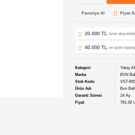
Fiyat A
20.000 TL
üzeri alışveriş
40.000 TL
ve üzeri sipariş
Kategori
Yatay At
Marka
BVN Ba
Stok Kodu
VST-00
Ürün Adı
Bvn Bahç
Garanti Süresi
24 Ay
Fiyat
781,00