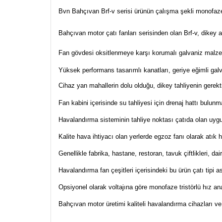
Bvn Bahçıvan Brf-v serisi ürünün çalışma şekli monofaze
Bahçıvan motor çatı fanları serisinden olan Brf-v, dikey at
Fan gövdesi oksitlenmeye karşı korumalı galvaniz malze
Yüksek performans tasarımlı kanatları, geriye eğimli galv
Cihaz yan mahallerin dolu olduğu, dikey tahliyenin gerekti
Fan kabini içerisinde su tahliyesi için drenaj hattı bulunm
Havalandırma sisteminin tahliye noktası çatıda olan uygul
Kalite hava ihtiyacı olan yerlerde egzoz fanı olarak atık h
Genellikle fabrika, hastane, restoran, tavuk çiftlikleri, d
Havalandırma fan çeşitleri içerisindeki bu ürün çatı tipi as
Opsiyonel olarak voltajına göre monofaze tristörlü hız ana
Bahçıvan motor üretimi kaliteli havalandırma cihazları ve 