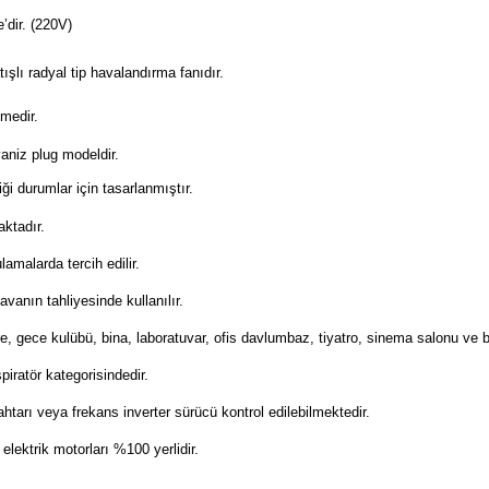
’dir. (220V)
ışlı radyal tip havalandırma fanıdır.
medir.
aniz plug modeldir.
ği durumlar için tasarlanmıştır.
aktadır.
amalarda tercih edilir.
avanın tahliyesinde kullanılır.
aire, gece kulübü, bina, laboratuvar, ofis davlumbaz, tiyatro, sinema salonu ve 
piratör kategorisindedir.
htarı veya frekans inverter sürücü kontrol edilebilmektedir.
elektrik motorları %100 yerlidir.