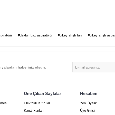
 diğer konularda yetersiz gördüğünüz noktaları öneri formunu kullanarak tarafımı
spiratörü
#davlumbaz aspiratörü
#dikey atışlı fan
#dikey atışlı aspir
Bu ürüne ilk yorumu siz yapın!
Yorum Yaz
yalardan haberiniz olsun.
Öne Çıkan Sayfalar
Hesabım
şmesi
Elektrikli Isıtıcılar
Yeni Üyelik
Gönder
Kanal Fanları
Üye Girişi