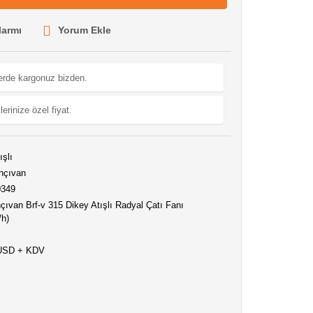
larmı
Yorum Ekle
lerde kargonuz bizden.
lerinize özel fiyat.
ışlı
hçıvan
0349
ıvan Brf-v 315 Dikey Atışlı Radyal Çatı Fanı
/h)
 USD + KDV