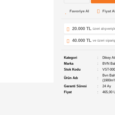
Fiyat A
20.000 TL
üzeri alışveriş
40.000 TL
ve üzeri sipariş
Kategori
Dikey At
Marka
BVN Ba
Stok Kodu
VST-00
Bvn Bahç
Ürün Adı
(1900m³
Garanti Süresi
24 Ay
Fiyat
465,00