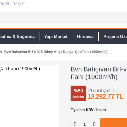
Rİ ÖZEL TEKLİF
Isıtma & Soğutma
Yapı Market
Hırdavat
Projene Özel
lı
Bvn Bahçıvan Brf-v 315 Dikey Atışlı Radyal Çatı Fanı (1900m³/h)
Bvn Bahçıvan Brf-v 
Fanı (1900m³/h)
26.565,54 TL
%50
13.282,77 TL
İndirim
Fiyatlara
KDV
dahildir.