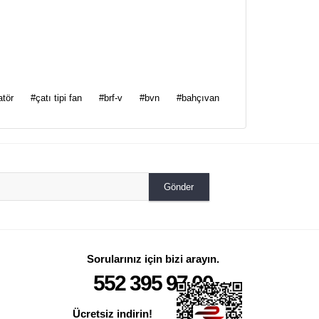
za iletebilirsiniz.
atör
#çatı tipi fan
#brf-v
#bvn
#bahçıvan
Gönder
Sorularınız için bizi arayın.
552 395 97 00
Ücretsiz indirin!