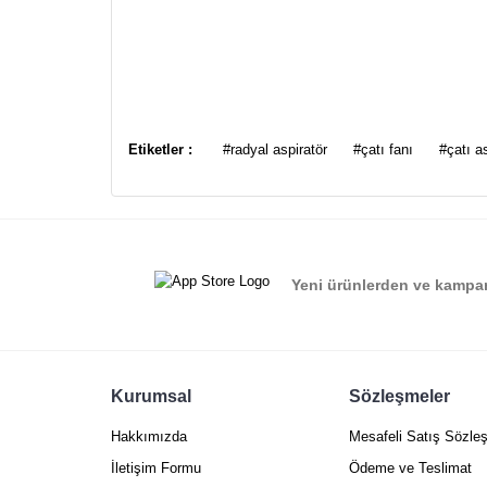
Bu ürünün fiyat bilgisi, resim, ürün açıklamalarında ve
Görüş ve önerileriniz için teşekkür ederiz.
Etiketler :
#radyal aspiratör
#çatı fanı
#çatı a
Ürün resmi kalitesiz, bozuk veya görüntülenemiyor.
Ürün açıklamasında eksik bilgiler bulunuyor.
Ürün bilgilerinde hatalar bulunuyor.
Yeni ürünlerden ve kampan
Ürün fiyatı diğer sitelerden daha pahalı.
Bu ürüne benzer farklı alternatifler olmalı.
Kurumsal
Sözleşmeler
Hakkımızda
Mesafeli Satış Sözle
İletişim Formu
Ödeme ve Teslimat