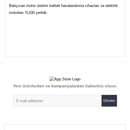
Bahçıvan motor üretimi kaliteli havalandırma cihazları ve elektrik
motorları %100 yerlidir.
Bu ürünün fiyat bilgisi, resim, ürün açıklamalarında ve diğer
konularda yetersiz gördüğünüz noktaları öneri formunu
Bu ürüne ilk yorumu siz yapın!
kullanarak tarafımıza iletebilirsiniz.
Görüş ve önerileriniz için teşekkür ederiz.
Yorum Yaz
Yeni ürünlerden ve kampanyalardan haberiniz olsun.
Ürün resmi kalitesiz, bozuk veya görüntülenemiyor.
Ürün açıklamasında eksik bilgiler bulunuyor.
Gönder
Ürün bilgilerinde hatalar bulunuyor.
Ürün fiyatı diğer sitelerden daha pahalı.
Bu ürüne benzer farklı alternatifler olmalı.