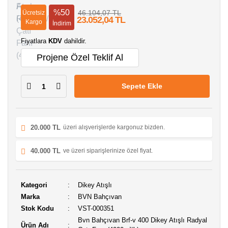
%50
46.104,07 TL
Ücretsiz
23.052,04 TL
Kargo
İndirim
Fiyatlara
KDV
dahildir.
Projene Özel Teklif Al
Sepete Ekle
20.000 TL
üzeri alışverişlerde kargonuz bizden.
40.000 TL
ve üzeri siparişlerinize özel fiyat.
Kategori
Dikey Atışlı
Marka
BVN Bahçıvan
Stok Kodu
VST-000351
Bvn Bahçıvan Brf-v 400 Dikey Atışlı Radyal
Ürün Adı