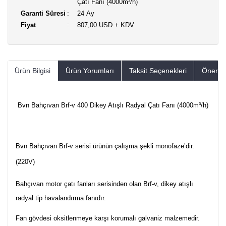
Çatı Fanı (4000m³/h)
Garanti Süresi
24 Ay
Fiyat
807,00 USD + KDV
Ürün Bilgisi
Ürün Yorumları
Taksit Seçenekleri
Öneriler
Bvn Bahçıvan Brf-v 400 Dikey Atışlı Radyal Çatı Fanı (4000m³/h)
Bvn Bahçıvan Brf-v serisi ürünün çalışma şekli monofaze’dir.
(220V)
Bahçıvan motor çatı fanları serisinden olan Brf-v, dikey atışlı
radyal tip havalandırma fanıdır.
Fan gövdesi oksitlenmeye karşı korumalı galvaniz malzemedir.