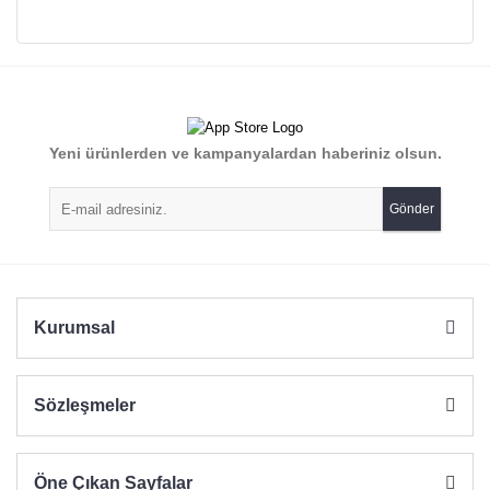
Bu ürünün fiyat bilgisi, resim, ürün açıklamalarında ve diğer
konularda yetersiz gördüğünüz noktaları öneri formunu
Bu ürüne ilk yorumu siz yapın!
kullanarak tarafımıza iletebilirsiniz.
Görüş ve önerileriniz için teşekkür ederiz.
Yorum Yaz
Yeni ürünlerden ve kampanyalardan haberiniz olsun.
Ürün resmi kalitesiz, bozuk veya görüntülenemiyor.
Ürün açıklamasında eksik bilgiler bulunuyor.
Gönder
Ürün bilgilerinde hatalar bulunuyor.
Ürün fiyatı diğer sitelerden daha pahalı.
Bu ürüne benzer farklı alternatifler olmalı.
Kurumsal
Sözleşmeler
Gönder
Öne Çıkan Sayfalar