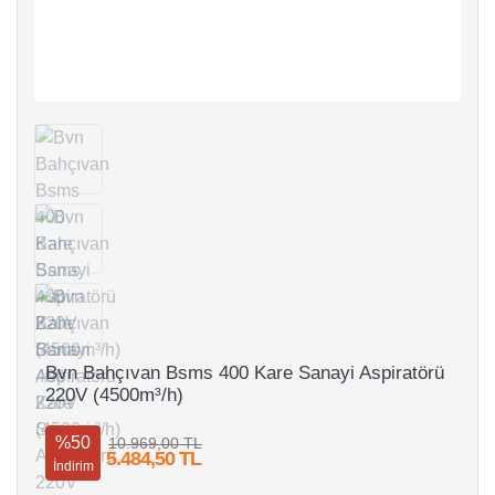
Bvn Bahçıvan Bsms 400 Kare Sanayi Aspiratörü
220V (4500m³/h)
%50
10.969,00 TL
5.484,50 TL
İndirim