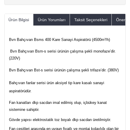
Ürün Bilgisi
Ürün Yorumları
Taksit Seçenekleri
Öneriler
Bvn Bahçıvan Bsms 400 Kare Sanayi Aspiratörü (4500m³/h)
Bvn Bahçıvan Bsm-s serisi ürünün çalışma şekli monofaze’dir.
(220V)
Bvn Bahçıvan Bst-s serisi ürünün çalışma şekli trifaze’dir. (380V)
Bahçıvan fanlar serisi ürün aksiyel tip kare kasalı sanayi
aspiratörüdür.
Fan kanatları dkp sacdan imal edilmiş olup, içbükey kanat
sistemine sahiptir.
Gövde yapısı elektrostatik toz boyalı dkp sacdan üretilmiştir.
Fan çeşitleri arasında en uygun fiyatlı ve montaj kolaylığı olan bir