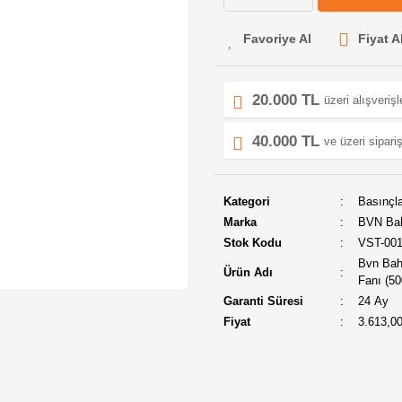
Fiyat A
20.000 TL
üzeri alışveriş
40.000 TL
ve üzeri sipariş
Kategori
Basınçla
Marka
BVN Ba
Stok Kodu
VST-00
Bvn Bah
Ürün Adı
Fanı (5
Garanti Süresi
24 Ay
Fiyat
3.613,0