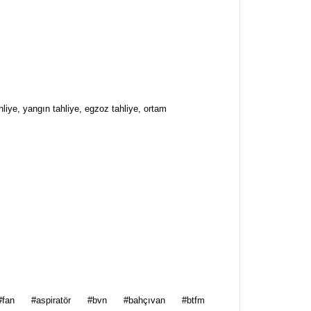
iye, yangın tahliye, egzoz tahliye, ortam
za iletebilirsiniz.
#fan
#aspiratör
#bvn
#bahçıvan
#btfm