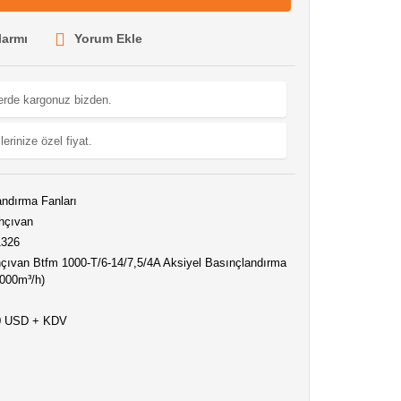
larmı
Yorum Ekle
lerde kargonuz bizden.
lerinize özel fiyat.
ndırma Fanları
hçıvan
1326
çıvan Btfm 1000-T/6-14/7,5/4A Aksiyel Basınçlandırma
0000m³/h)
0 USD + KDV