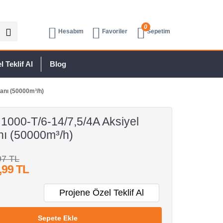
0
Hesabım
Favoriler
Sepetim
 Teklif Al
Blog
anı (50000m³/h)
1000-T/6-14/7,5/4A Aksiyel
nı (50000m³/h)
97 TL
,99 TL
Projene Özel Teklif Al
Sepete Ekle