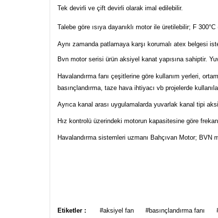
Tek devirli ve çift devirli olarak imal edilebilir.
Talebe göre ısıya dayanıklı motor ile üretilebilir; F 300°
Aynı zamanda patlamaya karşı korumalı atex belgesi istenil
Bvn motor serisi ürün aksiyel kanat yapısına sahiptir. Yuv
Havalandırma fanı çeşitlerine göre kullanım yerleri, ort
basınçlandırma, taze hava ihtiyacı vb projelerde kullanılab
Ayrıca kanal arası uygulamalarda yuvarlak kanal tipi aksiy
Hız kontrolü üzerindeki motorun kapasitesine göre frekans
Havalandırma sistemleri uzmanı Bahçıvan Motor; BVN marka
Bu ürünün fiyat bilgisi, resim, ürün açıklamalarında ve
Görüş ve önerileriniz için teşekkür ederiz.
Etiketler :
#aksiyel fan
#basınçlandırma fanı