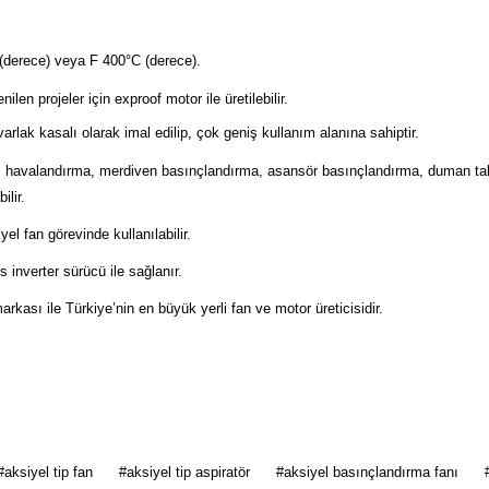
C (derece) veya F 400°C (derece).
en projeler için exproof motor ile üretilebilir.
arlak kasalı olarak imal edilip, çok geniş kullanım alanına sahiptir.
am havalandırma, merdiven basınçlandırma, asansör basınçlandırma, duman tahl
ilir.
el fan görevinde kullanılabilir.
 inverter sürücü ile sağlanır.
sı ile Türkiye’nin en büyük yerli fan ve motor üreticisidir.
 diğer konularda yetersiz gördüğünüz noktaları öneri formunu kullanarak tarafımı
#aksiyel tip fan
#aksiyel tip aspiratör
#aksiyel basınçlandırma fanı
Bu ürüne ilk yorumu siz yapın!