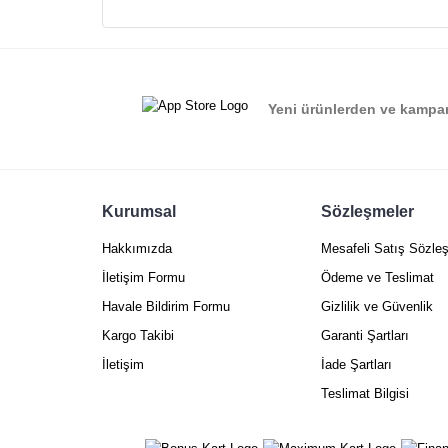
Ürün resmi kalitesiz, bozuk veya görüntülenemiyor.
Ürün açıklamasında eksik bilgiler bulunuyor.
Ürün bilgilerinde hatalar bulunuyor.
Yeni ürünlerden ve kampan
Ürün fiyatı diğer sitelerden daha pahalı.
Bu ürüne benzer farklı alternatifler olmalı.
Kurumsal
Sözleşmeler
Hakkımızda
Mesafeli Satış Sözle
İletişim Formu
Ödeme ve Teslimat
Havale Bildirim Formu
Gizlilik ve Güvenlik
Kargo Takibi
Garanti Şartları
İletişim
İade Şartları
Teslimat Bilgisi