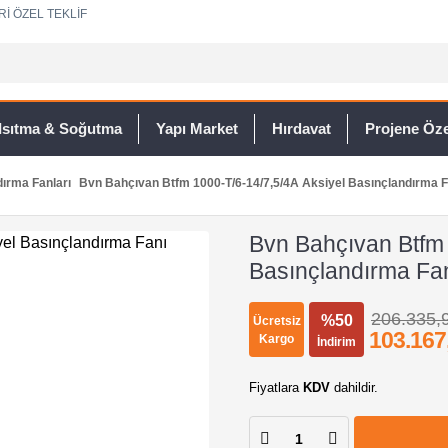
Rİ ÖZEL TEKLİF
Isıtma & Soğutma
Yapı Market
Hırdavat
Projene Özel
ırma Fanları
Bvn Bahçıvan Btfm 1000-T/6-14/7,5/4A Aksiyel Basınçlandırma F
Bvn Bahçıvan Btfm 
Basınçlandırma Fa
206.335,
%50
Ücretsiz
103.167
Kargo
İndirim
Fiyatlara
KDV
dahildir.