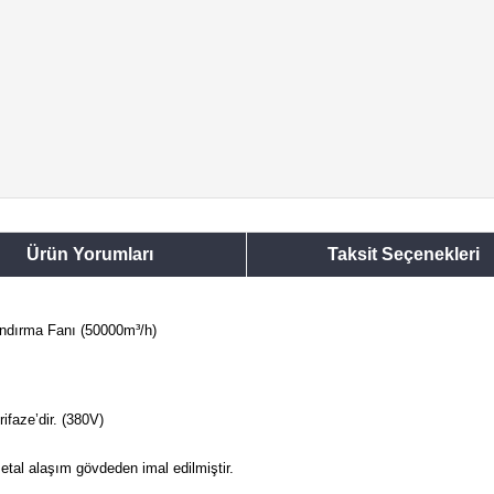
Ürün Yorumları
Taksit Seçenekleri
ndırma Fanı (50000m³/h)
ifaze’dir. (380V)
tal alaşım gövdeden imal edilmiştir.