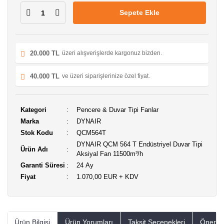
Sepete Ekle
20.000 TL
üzeri alışverişlerde kargonuz bizden.
40.000 TL
ve üzeri siparişlerinize özel fiyat.
Kategori
Pencere & Duvar Tipi Fanlar
Marka
DYNAIR
Stok Kodu
QCM564T
DYNAIR QCM 564 T Endüstriyel Duvar Tipi
Ürün Adı
Aksiyal Fan 11500m³/h
Garanti Süresi
24 Ay
Fiyat
1.070,00 EUR + KDV
Ürün Bilgisi
Ürün Yorumları
Taksit Seçenekleri
Öneriler