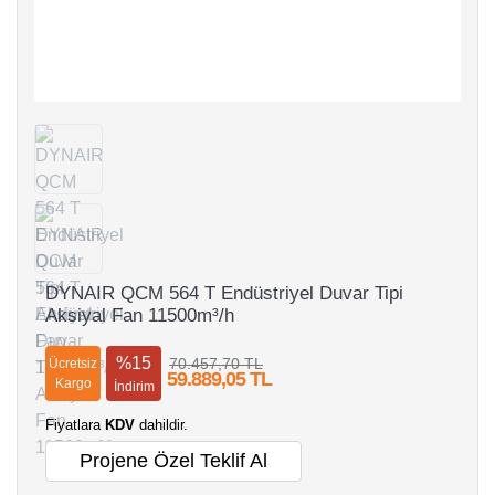
DYNAIR QCM 564 T Endüstriyel Duvar Tipi
Aksiyal Fan 11500m³/h
%15
70.457,70 TL
Ücretsiz
59.889,05 TL
Kargo
İndirim
Fiyatlara
KDV
dahildir.
Projene Özel Teklif Al