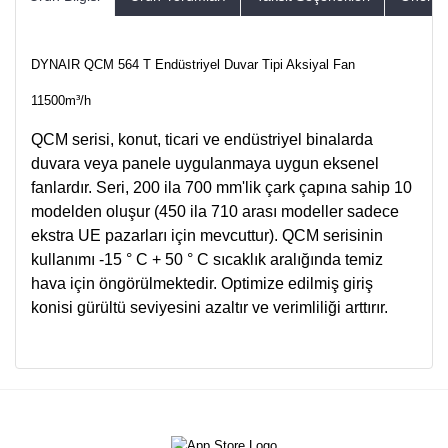
DYNAIR QCM 564 T Endüstriyel Duvar Tipi Aksiyal Fan
11500m³/h
QCM serisi, konut, ticari ve endüstriyel binalarda
duvara veya panele uygulanmaya uygun eksenel
fanlardır. Seri, 200 ila 700 mm'lik çark çapına sahip 10
modelden oluşur (450 ila 710 arası modeller sadece
ekstra UE pazarları için mevcuttur). QCM serisinin
kullanımı -15 ° C + 50 ° C sıcaklık aralığında temiz
hava için öngörülmektedir. Optimize edilmiş giriş
konisi gürültü seviyesini azaltır ve verimliliği arttırır.
Bu ürünün fiyat bilgisi, resim, ürün açıklamalarında ve diğer
konularda yetersiz gördüğünüz noktaları öneri formunu
Bu ürüne ilk yorumu siz yapın!
kullanarak tarafımıza iletebilirsiniz.
Görüş ve önerileriniz için teşekkür ederiz.