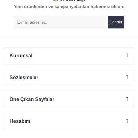
Yorum Yaz
Yeni ürünlerden ve kampanyalardan haberiniz olsun.
Ürün resmi kalitesiz, bozuk veya görüntülenemiyor.
Ürün açıklamasında eksik bilgiler bulunuyor.
Gönder
Ürün bilgilerinde hatalar bulunuyor.
Ürün fiyatı diğer sitelerden daha pahalı.
Bu ürüne benzer farklı alternatifler olmalı.
Kurumsal
Sözleşmeler
Gönder
Öne Çıkan Sayfalar
Hesabım