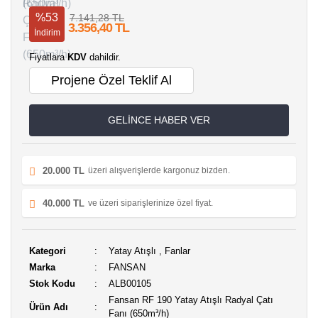
%53
7.141,28 TL
3.356,40 TL
İndirim
Fiyatlara
KDV
dahildir.
Projene Özel Teklif Al
GELİNCE HABER VER
20.000 TL
üzeri alışverişlerde kargonuz bizden.
40.000 TL
ve üzeri siparişlerinize özel fiyat.
Kategori
Yatay Atışlı
,
Fanlar
Marka
FANSAN
Stok Kodu
ALB00105
Fansan RF 190 Yatay Atışlı Radyal Çatı
Ürün Adı
Fanı (650m³/h)