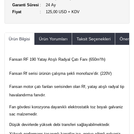
Garanti Süresi
24 Ay
Fiyat
125,00 USD + KDV
Ürün Bilgisi
Ürün Yorumları
Taksit Seçenekleri
Öneriler
Fansan RF 190 Yatay Atışlı Radyal Çatı Fanı (650m³/h)
Fansan Rf serisi ürünün çalışma şekli monofaze’dir. (220V)
Fansan motor çatı fanları serisinden olan Rf, yatay atışlı radyal tip
havalandırma fanıdır.
Fan gövdesi korozyona dayanıklı elektrostatik toz boyalı galvaniz
sac malzemedir.
Düşük devirlerde yüksek debi transferi sağlayabilmektedir.
Yüksek performans tasarımlı kanatlar ise, geriye eğimli galvaniz