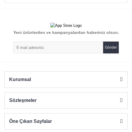
Bu ürünün fiyat bilgisi, resim, ürün açıklamalarında ve diğer
konularda yetersiz gördüğünüz noktaları öneri formunu
Bu ürüne ilk yorumu siz yapın!
kullanarak tarafımıza iletebilirsiniz.
Görüş ve önerileriniz için teşekkür ederiz.
Yorum Yaz
Yeni ürünlerden ve kampanyalardan haberiniz olsun.
Ürün resmi kalitesiz, bozuk veya görüntülenemiyor.
Ürün açıklamasında eksik bilgiler bulunuyor.
Gönder
Ürün bilgilerinde hatalar bulunuyor.
Ürün fiyatı diğer sitelerden daha pahalı.
Bu ürüne benzer farklı alternatifler olmalı.
Kurumsal
Sözleşmeler
Gönder
Öne Çıkan Sayfalar