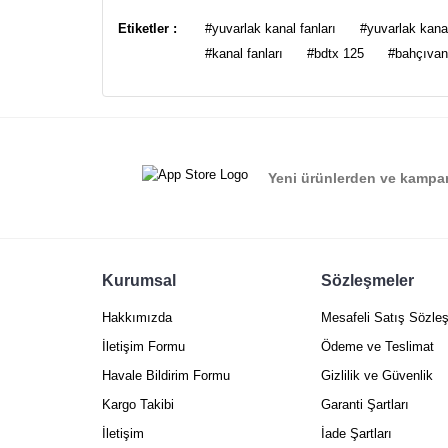
Görüş ve önerileriniz için teşekkür ederiz.
Etiketler :
#yuvarlak kanal fanları
#yuvarlak kanal 
#kanal fanları
#bdtx 125
#bahçıvan
Ürün resmi kalitesiz, bozuk veya görüntülenemiyor.
Ürün açıklamasında eksik bilgiler bulunuyor.
Ürün bilgilerinde hatalar bulunuyor.
Ürün fiyatı diğer sitelerden daha pahalı.
Yeni ürünlerden ve kampan
Bu ürüne benzer farklı alternatifler olmalı.
Kurumsal
Sözleşmeler
Hakkımızda
Mesafeli Satış Sözle
İletişim Formu
Ödeme ve Teslimat
Havale Bildirim Formu
Gizlilik ve Güvenlik
Kargo Takibi
Garanti Şartları
İletişim
İade Şartları