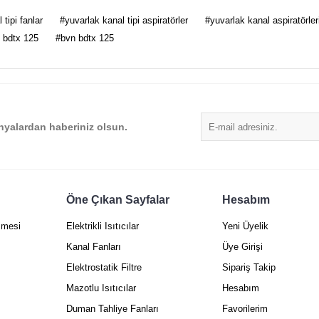
tipi fanlar
#yuvarlak kanal tipi aspiratörler
#yuvarlak kanal aspiratörler
Bu ürüne ilk yorumu siz yapın!
 bdtx 125
#bvn bdtx 125
Yorum Yaz
yalardan haberiniz olsun.
Öne Çıkan Sayfalar
Hesabım
Gönder
şmesi
Elektrikli Isıtıcılar
Yeni Üyelik
Kanal Fanları
Üye Girişi
Elektrostatik Filtre
Sipariş Takip
Mazotlu Isıtıcılar
Hesabım
Duman Tahliye Fanları
Favorilerim