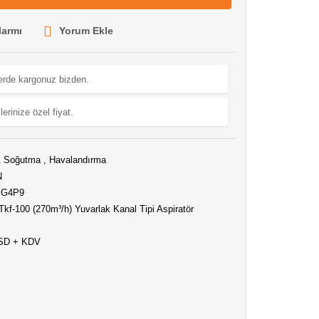
larmı
Yorum Ekle
lerde kargonuz bizden.
lerinize özel fiyat.
& Soğutma
,
Havalandırma
N
MG4P9
kf-100 (270m³/h) Yuvarlak Kanal Tipi Aspiratör
USD + KDV