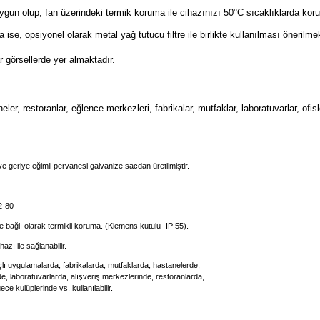
uygun olup, fan üzerindeki termik koruma ile cihazınızı 50°C sıcaklıklarda ko
e, opsiyonel olarak metal yağ tutucu filtre ile birlikte kullanılması önerilmek
r görsellerde yer almaktadır.
ler, restoranlar, eğlence merkezleri, fabrikalar, mutfaklar, laboratuvarlar, ofis
e geriye eğimli pervanesi galvanize sacdan üretilmiştir.
2-80
e bağlı olarak termikli koruma. (Klemens kutulu- IP 55).
azı ile sağlanabilir.
lı uygulamalarda, fabrikalarda, mutfaklarda, hastanelerde,
e, laboratuvarlarda, alışveriş merkezlerinde, restoranlarda,
ece kulüplerinde vs. kullanılabilir.
 diğer konularda yetersiz gördüğünüz noktaları öneri formunu kullanarak tarafımı