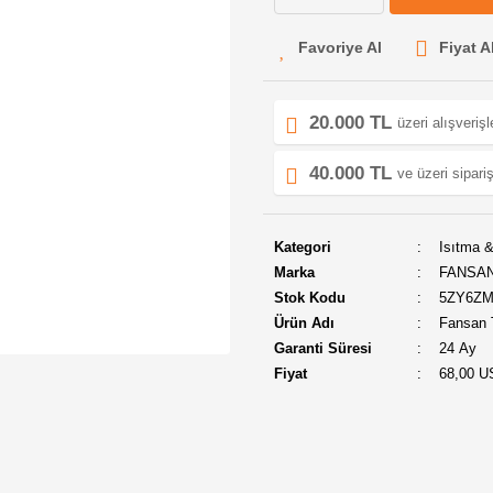
Fiyat A
20.000 TL
üzeri alışveriş
40.000 TL
ve üzeri sipariş
Kategori
Isıtma 
Marka
FANSA
Stok Kodu
5ZY6Z
Ürün Adı
Fansan T
Garanti Süresi
24 Ay
Fiyat
68,00 