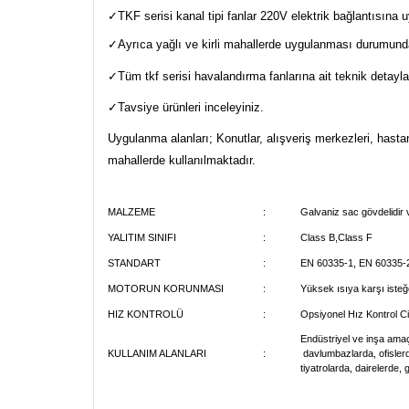
✓TKF serisi kanal tipi fanlar 220V elektrik bağlantısına 
✓Ayrıca yağlı ve kirli mahallerde uygulanması durumunda is
✓Tüm tkf serisi havalandırma fanlarına ait teknik detayla
✓Tavsiye ürünleri inceleyiniz.
Uygulanma alanları; Konutlar, alışveriş merkezleri, hastane
mahallerde kullanılmaktadır.
MALZEME
:
Galvaniz sac gövdelidir v
YALITIM SINIFI
:
Class B,Class F
STANDART
:
EN 60335-1, EN 60335-
MOTORUN KORUNMASI
:
Yüksek ısıya karşı isteğ
HIZ KONTROLÜ
:
Opsiyonel Hız Kontrol Cih
Endüstriyel ve inşa amaç
KULLANIM ALANLARI
:
davlumbazlarda, ofislerd
tiyatrolarda, dairelerde, g
Bu ürünün fiyat bilgisi, resim, ürün açıklamalarında ve