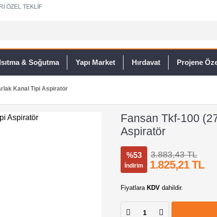
Rİ ÖZEL TEKLİF
Isıtma & Soğutma
Yapı Market
Hırdavat
Projene Özel
rlak Kanal Tipi Aspiratör
Fansan Tkf-100 (27
Aspiratör
3.883,43 TL
%53
1.825,21 TL
İndirim
Fiyatlara
KDV
dahildir.