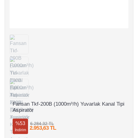
Fansan Tkf-200B (1000m³/h) Yuvarlak Kanal Tipi
Aspiratör
%53
6.284,32 TL
2.953,63 TL
İndirim