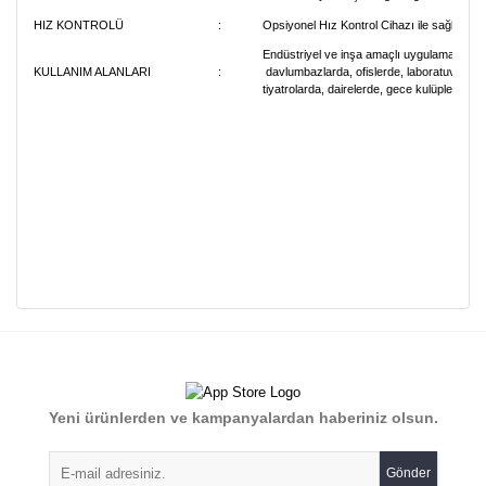
HIZ KONTROLÜ
:
Opsiyonel Hız Kontrol Cihazı ile sağlanabili
Endüstriyel ve inşa amaçlı uygulamalarda, 
KULLANIM ALANLARI
:
davlumbazlarda, ofislerde, laboratuvarlard
tiyatrolarda, dairelerde, gece kulüplerinde vs
Bu ürünün fiyat bilgisi, resim, ürün açıklamalarında ve diğer
konularda yetersiz gördüğünüz noktaları öneri formunu
Bu ürüne ilk yorumu siz yapın!
kullanarak tarafımıza iletebilirsiniz.
Görüş ve önerileriniz için teşekkür ederiz.
Yorum Yaz
Yeni ürünlerden ve kampanyalardan haberiniz olsun.
Ürün resmi kalitesiz, bozuk veya görüntülenemiyor.
Ürün açıklamasında eksik bilgiler bulunuyor.
Gönder
Ürün bilgilerinde hatalar bulunuyor.