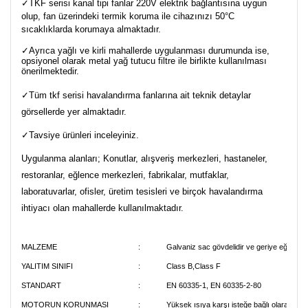
✓TKF serisi kanal tipi fanlar 220V elektrik bağlantısına uygun
olup, fan üzerindeki termik koruma ile cihazınızı 50°C
sıcaklıklarda korumaya almaktadır.
✓Ayrıca yağlı ve kirli mahallerde uygulanması durumunda ise,
opsiyonel olarak metal yağ tutucu filtre ile birlikte kullanılması
önerilmektedir.
✓Tüm tkf serisi havalandırma fanlarına ait teknik detaylar
görsellerde yer almaktadır.
✓Tavsiye ürünleri inceleyiniz.
Uygulanma alanları; Konutlar, alışveriş merkezleri, hastaneler,
restoranlar, eğlence merkezleri, fabrikalar, mutfaklar,
laboratuvarlar, ofisler, üretim tesisleri ve birçok havalandırma
ihtiyacı olan mahallerde kullanılmaktadır.
MALZEME
:
Galvaniz sac gövdelidir ve geriye eğimli pe
YALITIM SINIFI
:
Class B,Class F
STANDART
:
EN 60335-1, EN 60335-2-80
MOTORUN KORUNMASI
:
Yüksek ısıya karşı isteğe bağlı olarak term