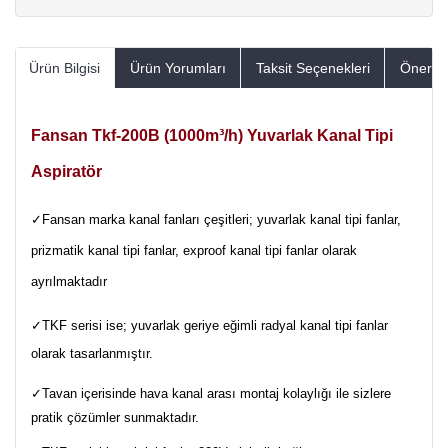
Ürün Bilgisi
Ürün Yorumları
Taksit Seçenekleri
Öneriler
Fansan Tkf-200B (1000m³/h) Yuvarlak Kanal Tipi
Aspiratör
✓Fansan marka kanal fanları çeşitleri; yuvarlak kanal tipi fanlar,
prizmatik kanal tipi fanlar, exproof kanal tipi fanlar olarak
ayrılmaktadır
✓TKF serisi ise; yuvarlak geriye eğimli radyal kanal tipi fanlar
olarak tasarlanmıştır.
✓Tavan içerisinde hava kanal arası montaj kolaylığı ile sizlere
pratik çözümler sunmaktadır.