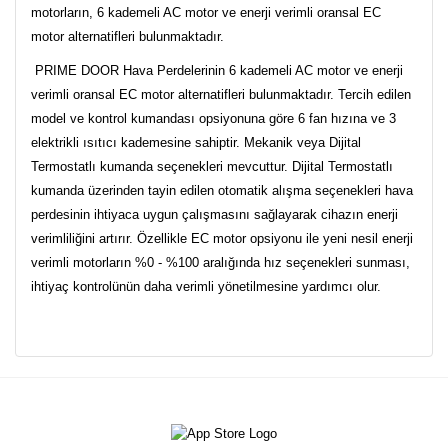
motorların, 6 kademeli AC motor ve enerji verimli oransal EC
motor alternatifleri bulunmaktadır.
PRIME DOOR Hava Perdelerinin 6 kademeli AC motor ve enerji
verimli oransal EC motor alternatifleri bulunmaktadır. Tercih edilen
model ve kontrol kumandası opsiyonuna göre 6 fan hızına ve 3
elektrikli ısıtıcı kademesine sahiptir. Mekanik veya Dijital
Termostatlı kumanda seçenekleri mevcuttur. Dijital Termostatlı
kumanda üzerinden tayin edilen otomatik alışma seçenekleri hava
perdesinin ihtiyaca uygun çalışmasını sağlayarak cihazın enerji
verimliliğini artırır. Özellikle EC motor opsiyonu ile yeni nesil enerji
verimli motorların %0 - %100 aralığında hız seçenekleri sunması,
ihtiyaç kontrolünün daha verimli yönetilmesine yardımcı olur.
Bu ürünün fiyat bilgisi, resim, ürün açıklamalarında ve diğer
konularda yetersiz gördüğünüz noktaları öneri formunu
Bu ürüne ilk yorumu siz yapın!
kullanarak tarafımıza iletebilirsiniz.
Görüş ve önerileriniz için teşekkür ederiz.
Yorum Yaz