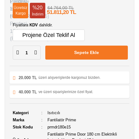
%20
64.764,00 TL
Ücretsiz
51.811,20 TL
Kargo
İndirim
Fiyatlara
KDV
dahildir.
Projene Özel Teklif Al
Sepete Ekle
20.000 TL
üzeri alışverişlerde kargonuz bizden.
40.000 TL
ve üzeri siparişlerinize özel fiyat.
Kategori
Isıtıcılı
Marka
Fantilatör Prime
Stok Kodu
prmdr180e15
Fantilatör Prime Door 180 cm Elektrikli