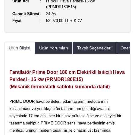
Ürün Adı
Isıtıcılı Hava Perdesi-15 kw
(PRMDR180E15)
Garanti Süresi
24 Ay
Fiyat
53.970,00 TL + KDV
Ürün Bilgisi
Ürün Yorumları
Taksit Seçenekleri
Öneriler
Fantilatör Prime Door 180 cm Elektrikli Isıtıcılı Hava
Perdesi - 15 kw (PRMDR180E15)
(Mekanik termostatlı kablolu kumanda dahil)
PRIME DOOR hava perdeleri, etkin tasarım metotlarının
kullanılması ve yenilikçi ürün tasarımının getirdiği avantaj
sayesinde 17 cm gibi ince bir cihaz yüksekliğine ve etkileyici bir
tasarıma sahiptir. PRIME DOOR serisi hava perdesinin emiş
menfezi, ürünün modern tasarımı ile cihazın üst kısmında