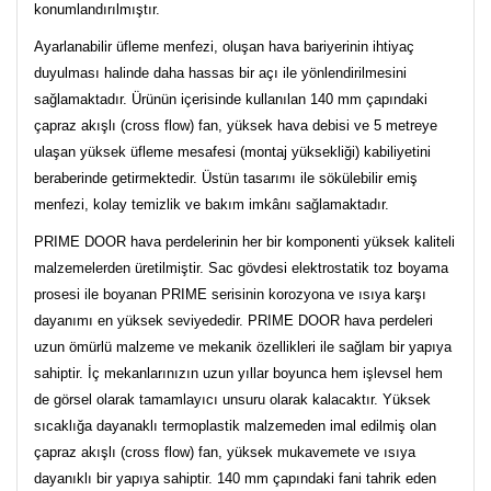
konumlandırılmıştır.
Ayarlanabilir üfleme menfezi, oluşan hava bariyerinin ihtiyaç
duyulması halinde daha hassas bir açı ile yönlendirilmesini
sağlamaktadır. Ürünün içerisinde kullanılan 140 mm çapındaki
çapraz akışlı (cross flow) fan, yüksek hava debisi ve 5 metreye
ulaşan yüksek üfleme mesafesi (montaj yüksekliği) kabiliyetini
beraberinde getirmektedir. Üstün tasarımı ile sökülebilir emiş
menfezi, kolay temizlik ve bakım imkânı sağlamaktadır.
PRIME DOOR hava perdelerinin her bir komponenti yüksek kaliteli
malzemelerden üretilmiştir. Sac gövdesi elektrostatik toz boyama
prosesi ile boyanan PRIME serisinin korozyona ve ısıya karşı
dayanımı en yüksek seviyededir. PRIME DOOR hava perdeleri
uzun ömürlü malzeme ve mekanik özellikleri ile sağlam bir yapıya
sahiptir. İç mekanlarınızın uzun yıllar boyunca hem işlevsel hem
de görsel olarak tamamlayıcı unsuru olarak kalacaktır. Yüksek
sıcaklığa dayanaklı termoplastik malzemeden imal edilmiş olan
çapraz akışlı (cross flow) fan, yüksek mukavemete ve ısıya
dayanıklı bir yapıya sahiptir. 140 mm çapındaki fani tahrik eden