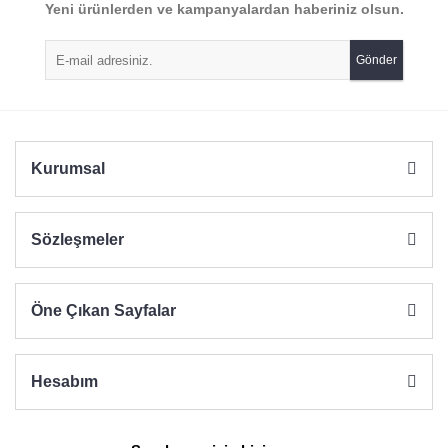
Yeni ürünlerden ve kampanyalardan haberiniz olsun.
Ürün resmi kalitesiz, bozuk veya görüntülenemiyor.
Ürün açıklamasında eksik bilgiler bulunuyor.
Gönder
Ürün bilgilerinde hatalar bulunuyor.
Ürün fiyatı diğer sitelerden daha pahalı.
Bu ürüne benzer farklı alternatifler olmalı.
Kurumsal
Sözleşmeler
Gönder
Öne Çıkan Sayfalar
Hesabım