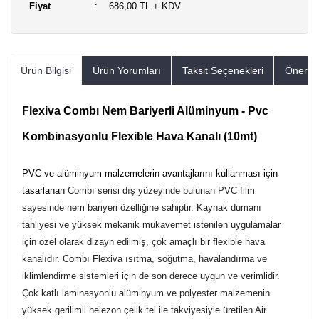
Fiyat
686,00 TL + KDV
Ürün Bilgisi
Ürün Yorumları
Taksit Seçenekleri
Öneriler
Flexiva Combı Nem Bariyerli Alüminyum - Pvc
Kombinasyonlu Flexible Hava Kanalı (10mt)
PVC ve alüminyum malzemelerin avantajlarını kullanması için
tasarlanan
Combı serisi dış yüzeyinde bulunan PVC film
sayesinde nem bariyeri özelliğine sahiptir. Kaynak dumanı
tahliyesi ve yüksek mekanik mukavemet istenilen uygulamalar
için özel olarak dizayn edilmiş, çok amaçlı bir flexible hava
kanalıdır. Combı Flexiva ısıtma, soğutma, havalandırma ve
iklimlendirme sistemleri için de son derece uygun ve verimlidir.
Çok katlı laminasyonlu alüminyum ve polyester malzemenin
yüksek gerilimli helezon çelik tel ile takviyesiyle üretilen Air