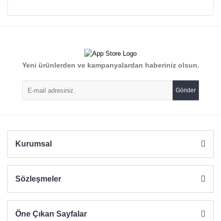
Bu ürünün fiyat bilgisi, resim, ürün açıklamalarında ve diğer
konularda yetersiz gördüğünüz noktaları öneri formunu
Bu ürüne ilk yorumu siz yapın!
kullanarak tarafımıza iletebilirsiniz.
Görüş ve önerileriniz için teşekkür ederiz.
Yorum Yaz
Yeni ürünlerden ve kampanyalardan haberiniz olsun.
Ürün resmi kalitesiz, bozuk veya görüntülenemiyor.
Ürün açıklamasında eksik bilgiler bulunuyor.
Gönder
Ürün bilgilerinde hatalar bulunuyor.
Ürün fiyatı diğer sitelerden daha pahalı.
Bu ürüne benzer farklı alternatifler olmalı.
Kurumsal
Sözleşmeler
Gönder
Öne Çıkan Sayfalar