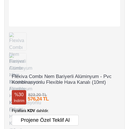
Flexiva Combı Nem Bariyerli Alüminyum - Pvc
Kombinasyonlu Flexible Hava Kanalı (10mt)
%30
823,20 TL
576,24 TL
İndirim
Fiyatlara
KDV
dahildir.
Projene Özel Teklif Al