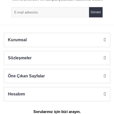
Ürün açıklamasında eksik bilgiler bulunuyor.
Gönder
Ürün bilgilerinde hatalar bulunuyor.
Ürün fiyatı diğer sitelerden daha pahalı.
Bu ürüne benzer farklı alternatifler olmalı.
Kurumsal
Sözleşmeler
Gönder
Öne Çıkan Sayfalar
Hesabım
Sorularınız için bizi arayın.