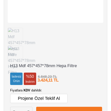
H13 Mdf 457*457*78mm Hepa Filtre
%50
6.848,23 TL
İadesiz
3.424,11 TL
Ürün
İndirim
Fiyatlara
KDV
dahildir.
Projene Özel Teklif Al