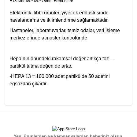
H13 Mdf 457*457*78mm Hepa Filtre
Elektronik, tıbbi ürünler, yiyecek endüstrisinde
havalandırma ve iklimlendirme sağlamaktadır.
Hastaneler, laboratuvarlar, temiz odalar, veri işleme
merkezlerinde atmosfer kontrolünde
Hepa nın önündeki rakamsal değer artıkça toz –
partikül tutma değeri de artar.
-HEPA 13 = 100.000 adet partikülde 50 adetini
egsozdan çıkartır.
Bu ürünün fiyat bilgisi, resim, ürün açıklamalarında ve diğer
konularda yetersiz gördüğünüz noktaları öneri formunu
Bu ürüne ilk yorumu siz yapın!
kullanarak tarafımıza iletebilirsiniz.
Görüş ve önerileriniz için teşekkür ederiz.
Yorum Yaz
Yeni ürünlerden ve kampanyalardan haberiniz olsun.
Ürün resmi kalitesiz, bozuk veya görüntülenemiyor.