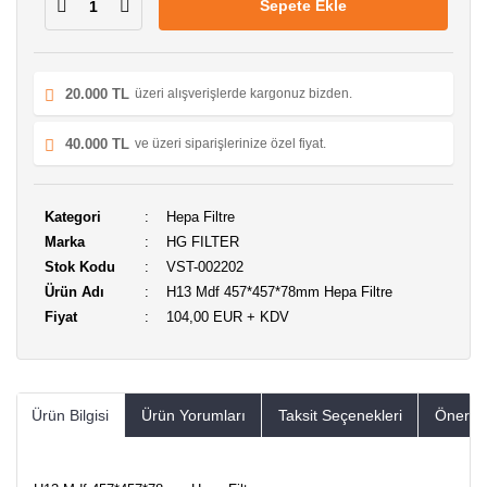
Sepete Ekle
20.000 TL
üzeri alışverişlerde kargonuz bizden.
40.000 TL
ve üzeri siparişlerinize özel fiyat.
Kategori
Hepa Filtre
Marka
HG FILTER
Stok Kodu
VST-002202
Ürün Adı
H13 Mdf 457*457*78mm Hepa Filtre
Fiyat
104,00 EUR + KDV
Ürün Bilgisi
Ürün Yorumları
Taksit Seçenekleri
Öneriler