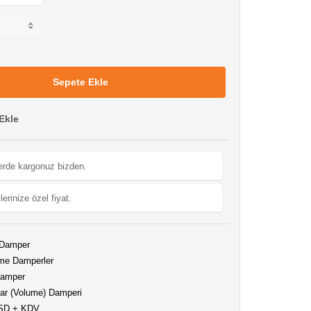
Sepete Ekle
Ekle
lerde kargonuz bizden.
lerinize özel fiyat.
 Damper
me Damperler
damper
ar (Volume) Damperi
USD + KDV