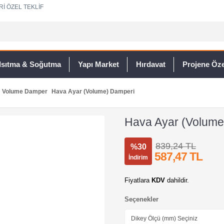
Rİ ÖZEL TEKLİF
Isıtma & Soğutma
Yapı Market
Hırdavat
Projene Özel
Volume Damper
Hava Ayar (Volume) Damperi
Hava Ayar (Volume
839,24 TL
%30
587,47 TL
İndirim
Fiyatlara
KDV
dahildir.
Seçenekler