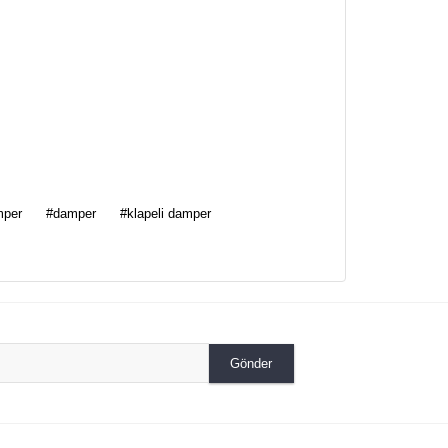
za iletebilirsiniz.
mper
#damper
#klapeli damper
Gönder