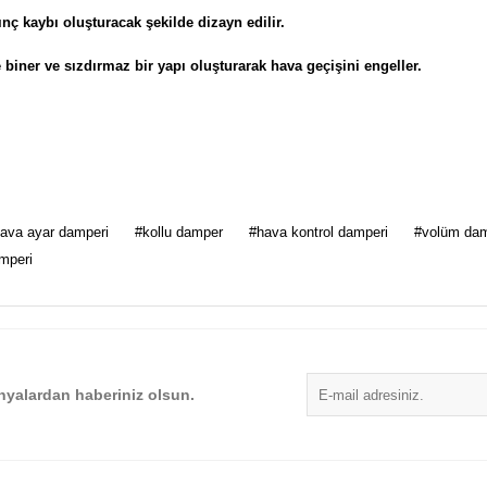
ç kaybı oluşturacak şekilde dizayn edilir.
 biner ve sızdırmaz bir yapı oluşturarak hava geçişini engeller.
 diğer konularda yetersiz gördüğünüz noktaları öneri formunu kullanarak tarafımı
ava ayar damperi
#kollu damper
#hava kontrol damperi
#volüm da
Bu ürüne ilk yorumu siz yapın!
amperi
Yorum Yaz
yalardan haberiniz olsun.