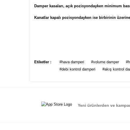
Damper kasaları, açık pozisyondayken minimum basın
Kanatlar kapalı pozisyondayken ise birbirinin üzerine
Bu ürünün fiyat bilgisi, resim, ürün açıklamalarında ve
Görüş ve önerileriniz için teşekkür ederiz.
Etiketler :
#hava damperi
#volume damper
#h
#debi kontrol damperi
#akış kontrol d
Ürün resmi kalitesiz, bozuk veya görüntülenemiyor.
Ürün açıklamasında eksik bilgiler bulunuyor.
Ürün bilgilerinde hatalar bulunuyor.
Ürün fiyatı diğer sitelerden daha pahalı.
Yeni ürünlerden ve kampan
Bu ürüne benzer farklı alternatifler olmalı.