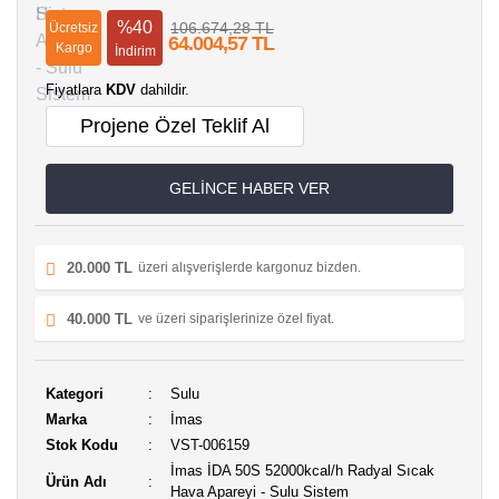
%40
106.674,28 TL
Ücretsiz
64.004,57 TL
Kargo
İndirim
Fiyatlara
KDV
dahildir.
Projene Özel Teklif Al
GELİNCE HABER VER
20.000 TL
üzeri alışverişlerde kargonuz bizden.
40.000 TL
ve üzeri siparişlerinize özel fiyat.
Kategori
Sulu
Marka
İmas
Stok Kodu
VST-006159
İmas İDA 50S 52000kcal/h Radyal Sıcak
Ürün Adı
Hava Apareyi - Sulu Sistem