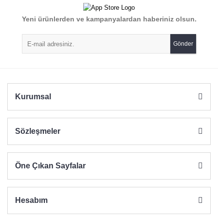
Yorum Yaz
Yeni ürünlerden ve kampanyalardan haberiniz olsun.
Ürün resmi kalitesiz, bozuk veya görüntülenemiyor.
Ürün açıklamasında eksik bilgiler bulunuyor.
Gönder
Ürün bilgilerinde hatalar bulunuyor.
Ürün fiyatı diğer sitelerden daha pahalı.
Bu ürüne benzer farklı alternatifler olmalı.
Kurumsal
Sözleşmeler
Gönder
Öne Çıkan Sayfalar
Hesabım