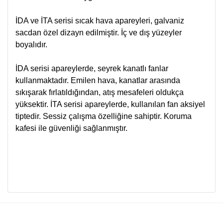
İDA ve İTA serisi sıcak hava apareyleri, galvaniz
sacdan özel dizayn edilmiştir. İç ve dış yüzeyler
boyalıdır.
İDA serisi apareylerde, seyrek kanatlı fanlar
kullanmaktadır. Emilen hava, kanatlar arasında
sıkışarak fırlatıldığından, atış mesafeleri oldukça
yüksektir. İTA serisi apareylerde, kullanılan fan aksiyel
tiptedir. Sessiz çalışma özelliğine sahiptir. Koruma
kafesi ile güvenliği sağlanmıştır.
Bu ürünün fiyat bilgisi, resim, ürün açıklamalarında ve diğer
konularda yetersiz gördüğünüz noktaları öneri formunu
Bu ürüne ilk yorumu siz yapın!
kullanarak tarafımıza iletebilirsiniz.
Görüş ve önerileriniz için teşekkür ederiz.