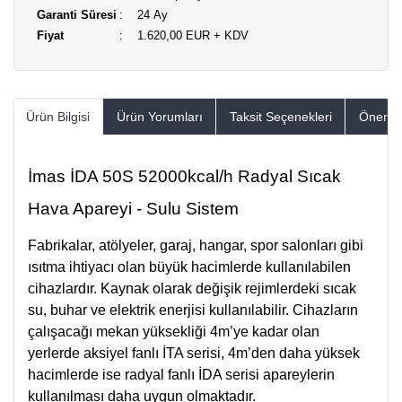
Garanti Süresi
24 Ay
Fiyat
1.620,00 EUR + KDV
Ürün Bilgisi
Ürün Yorumları
Taksit Seçenekleri
Öneriler
İmas İDA 50S 52000kcal/h Radyal Sıcak
Hava Apareyi - Sulu Sistem
Fabrikalar, atölyeler, garaj, hangar, spor salonları gibi
ısıtma ihtiyacı olan büyük hacimlerde kullanılabilen
cihazlardır. Kaynak olarak değişik rejimlerdeki sıcak
su, buhar ve elektrik enerjisi kullanılabilir. Cihazların
çalışacağı mekan yüksekliği 4m’ye kadar olan
yerlerde aksiyel fanlı İTA serisi, 4m’den daha yüksek
hacimlerde ise radyal fanlı İDA serisi apareylerin
kullanılması daha uygun olmaktadır.