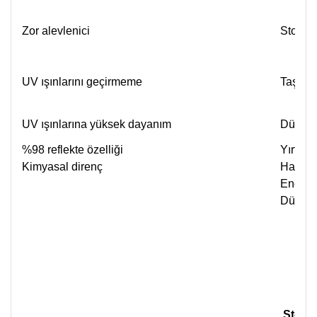
Zor alevlenici
Stoklam
UV ışınlarını geçirmeme
Taşıma 
UV ışınlarına yüksek dayanım
Düşük iş
%98 reflekte özelliği
Yırtılm
Kimyasal direnç
Hava sı
Enerji v
Düşük i
Stok d