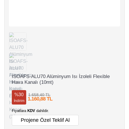
ISOAFS-ALU70 Alüminyum Isı İzoleli Flexible
Hava Kanalı (10mt)
%30
1.658,40 TL
1.160,88 TL
İndirim
Fiyatlara
KDV
dahildir.
Projene Özel Teklif Al