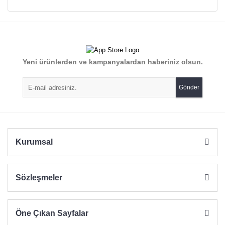
Bu ürünün fiyat bilgisi, resim, ürün açıklamalarında ve diğer
konularda yetersiz gördüğünüz noktaları öneri formunu
Bu ürüne ilk yorumu siz yapın!
kullanarak tarafımıza iletebilirsiniz.
Görüş ve önerileriniz için teşekkür ederiz.
Yorum Yaz
Yeni ürünlerden ve kampanyalardan haberiniz olsun.
Ürün resmi kalitesiz, bozuk veya görüntülenemiyor.
Ürün açıklamasında eksik bilgiler bulunuyor.
Gönder
Ürün bilgilerinde hatalar bulunuyor.
Ürün fiyatı diğer sitelerden daha pahalı.
Bu ürüne benzer farklı alternatifler olmalı.
Kurumsal
Sözleşmeler
Gönder
Öne Çıkan Sayfalar