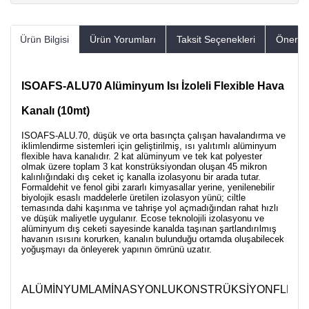
Ürün Bilgisi
Ürün Yorumları
Taksit Seçenekleri
Öneriler
ISOAFS-ALU70 Alüminyum Isı İzoleli Flexible Hava
Kanalı (10mt)
ISOAFS-ALU.70, düşük ve orta basınçta çalışan havalandırma ve
iklimlendirme sistemleri için geliştirilmiş, ısı yalıtımlı alüminyum
flexible hava kanalıdır. 2 kat alüminyum ve tek kat polyester
olmak üzere toplam 3 kat konstrüksiyondan oluşan 45 mikron
kalınlığındaki dış ceket iç kanalla izolasyonu bir arada tutar.
Formaldehit ve fenol gibi zararlı kimyasallar yerine, yenilenebilir
biyolojik esaslı maddelerle üretilen izolasyon yünü; ciltle
temasında dahi kaşınma ve tahrişe yol açmadığından rahat hızlı
ve düşük maliyetle uygulanır. Ecose teknolojili izolasyonu ve
alüminyum dış ceketi sayesinde kanalda taşınan şartlandırılmış
havanın ısısını korurken, kanalın bulunduğu ortamda oluşabilecek
yoğuşmayı da önleyerek yapının ömrünü uzatır.
ALÜMİNYUMLAMİNASYONLUKONSTRÜKSİYON
FLEXI