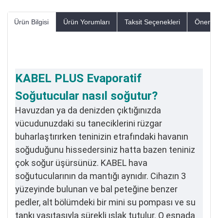
Ürün Bilgisi
Ürün Yorumları
Taksit Seçenekleri
Öneriler
KABEL PLUS Evaporatif
Soğutucular nasıl soğutur?
Havuzdan ya da denizden çıktığınızda
vücudunuzdaki su taneciklerini rüzgar
buharlaştırırken teninizin etrafındaki havanın
soğuduğunu hissedersiniz hatta bazen teniniz
çok soğur üşürsünüz. KABEL hava
soğutucularının da mantığı aynıdır. Cihazın 3
yüzeyinde bulunan ve bal peteğine benzer
pedler, alt bölümdeki bir mini su pompası ve su
tankı vasıtasıyla sürekli ıslak tutulur. O esnada