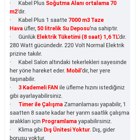
· Kabel Plus
Soğutma Alanı ortalama 70
m2'
dir.
· Kabel Plus 1 saatte
7000 m3 Taze
Hava
üfler,
50 litrelik Su Deposu'
na sahiptir.
· Günlük
Elektrik Tüketimi (8 saat) 1,6 TL'
dir.
280 Watt gücündedir. 220 Volt Normal Elektrik
prizine takılır.
· Kabel Salon altındaki tekerlekleri sayesinde
her yöne hareket eder.
Mobil'
dir, her yere
taşınabilir.
·
3 Kademeli FAN
ile üfleme hızını istediğiniz
gibi ayarlayabilirsiniz.
·
Timer ile Çalışma
Zamanlaması yapabilir, 1
saatten 8 saate kadar her yarım saatlik çalışma
aralıkları için
Programlama
yapabilirsiniz.
· Klima gibi
Dış Ünitesi Yoktur
. Dış, gider
borusu yoktur.