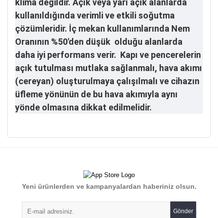
klima değildir. Açık veya yarı açık alanlarda
kullanıldığında verimli ve etkili soğutma
çözümleridir. İç mekan kullanımlarında Nem
Oranının %50'den düşük olduğu alanlarda
daha iyi performans verir. Kapı ve pencerelerin
açık tutulması mutlaka sağlanmalı, hava akımı
(cereyan) oluşturulmaya çalışılmalı ve cihazın
üfleme yönünün de bu hava akımıyla aynı
yönde olmasına dikkat edilmelidir.
Bu ürünün fiyat bilgisi, resim, ürün açıklamalarında ve diğer
konularda yetersiz gördüğünüz noktaları öneri formunu
Bu ürüne ilk yorumu siz yapın!
kullanarak tarafımıza iletebilirsiniz.
Görüş ve önerileriniz için teşekkür ederiz.
Yorum Yaz
Yeni ürünlerden ve kampanyalardan haberiniz olsun.
Ürün resmi kalitesiz, bozuk veya görüntülenemiyor.
Ürün açıklamasında eksik bilgiler bulunuyor.
Gönder
Ürün bilgilerinde hatalar bulunuyor.