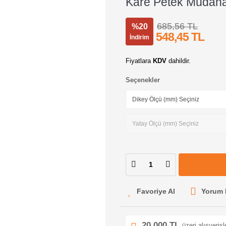
Kare Petek Müdaha
685,56 TL
%20
548,45 TL
İndirim
Fiyatlara
KDV
dahildir.
Seçenekler
Yorum 
20.000 TL
üzeri alışveriş