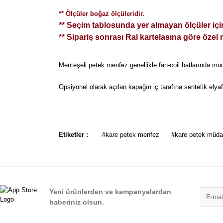
** Ölçüler boğaz ölçüleridir.
** Seçim tablosunda yer almayan ölçüler için
** Sipariş sonrası Ral kartelasına göre özel 
Menteşeli petek menfez genellikle fan-coil hatlarında müda
Opsiyonel olarak açılan kapağın iç tarafına sentetik elyaf
Bu ürünün fiyat bilgisi, resim, ürün açıklamalarında ve
Görüş ve önerileriniz için teşekkür ederiz.
Etiketler :
#kare petek menfez
#kare petek müda
Ürün resmi kalitesiz, bozuk veya görüntülenemiyor.
Ürün açıklamasında eksik bilgiler bulunuyor.
Ürün bilgilerinde hatalar bulunuyor.
Yeni ürünlerden ve kampanyalardan
Ürün fiyatı diğer sitelerden daha pahalı.
haberiniz olsun.
Bu ürüne benzer farklı alternatifler olmalı.