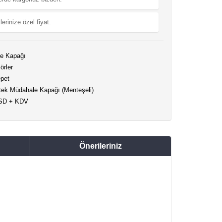
lerinize özel fiyat.
e Kapağı
örler
pet
tek Müdahale Kapağı (Menteşeli)
USD + KDV
Önerileriniz