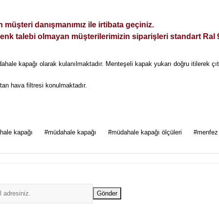
 müşteri danışmanımız ile irtibata geçiniz.
renk talebi olmayan müşterilerimizin siparişleri standart Ral 9
hale kapağı olarak kulanılmaktadır. Menteşeli kapak yukarı doğru itilerek çıt ç
tan hava filtresi konulmaktadır.
 diğer konularda yetersiz gördüğünüz noktaları öneri formunu kullanarak tarafımı
hale kapağı
#müdahale kapağı
#müdahale kapağı ölçüleri
#menfez
Bu ürüne ilk yorumu siz yapın!
Yorum Yaz
Gönder