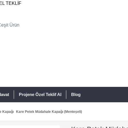
EL TEKLİF
davat
Projene Özel Teklif Al
Blog
e Kapağı
Kare Petek Müdahale Kapağı (Menteşeli)