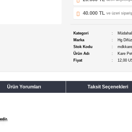
40.000 TL
ve üzeri sipariş
Kategori
Müdahal
Marka
Hg Difüz
Stok Kodu
mdkkare
Ürün Adı
Kare Pe
Fiyat
12,00 
Ürün Yorumları
Taksit Seçenekleri
tedir.