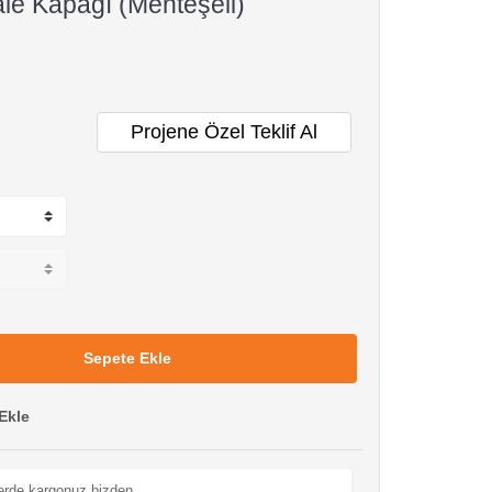
le Kapağı (Menteşeli)
Projene Özel Teklif Al
Sepete Ekle
Ekle
lerde kargonuz bizden.