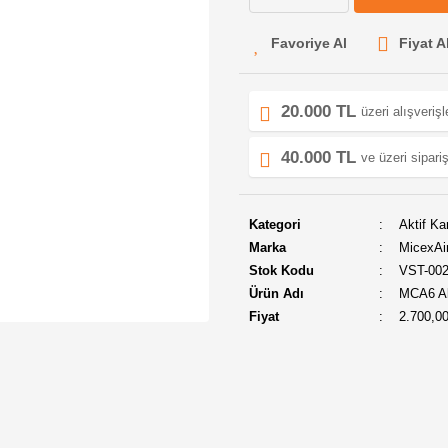
Fiyat A
20.000 TL
üzeri alışveriş
40.000 TL
ve üzeri sipariş
Kategori
Aktif Ka
Marka
MicexAi
Stok Kodu
VST-00
Ürün Adı
MCA6 Akt
Fiyat
2.700,0