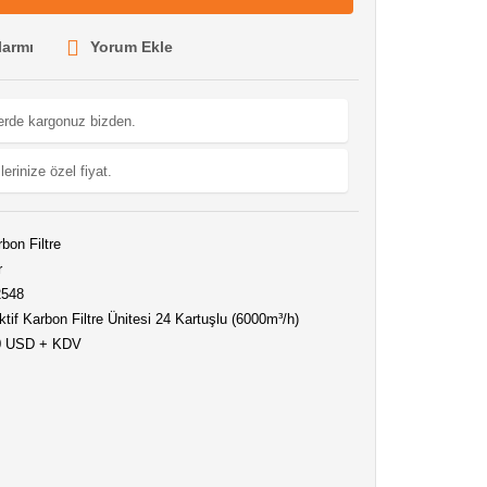
larmı
Yorum Ekle
lerde kargonuz bizden.
lerinize özel fiyat.
rbon Filtre
r
2548
if Karbon Filtre Ünitesi 24 Kartuşlu (6000m³/h)
0 USD + KDV