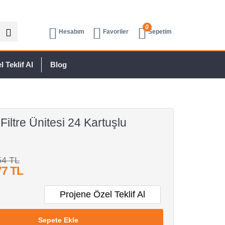
0
Hesabım
Favoriler
Sepetim
 Teklif Al
Blog
iltre Ünitesi 24 Kartuşlu
54 TL
77 TL
Projene Özel Teklif Al
Sepete Ekle