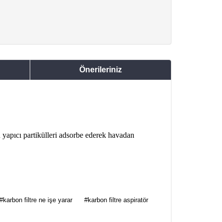
Önerileriniz
u yapıcı partikülleri adsorbe ederek havadan
za iletebilirsiniz.
#karbon filtre ne işe yarar
#karbon filtre aspiratör