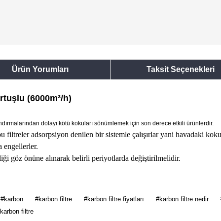
Ürün Yorumları
Taksit Seçenekleri
rtuşlu (6000m³/h)
ındırmalarından dolayı kötü kokuları sönümlemek için son derece etkili ürünlerdir.
filtreler adsorpsiyon denilen bir sistemle çalışırlar yani havadaki kok
 engellerler.
iği göz önüne alınarak belirli periyotlarda değiştirilmelidir.
 diğer konularda yetersiz gördüğünüz noktaları öneri formunu kullanarak tarafımı
#karbon
#karbon filtre
#karbon filtre fiyatları
#karbon filtre nedir
Bu ürüne ilk yorumu siz yapın!
karbon filtre