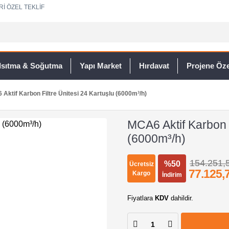
Rİ ÖZEL TEKLİF
Isıtma & Soğutma
Yapı Market
Hırdavat
Projene Özel
Aktif Karbon Filtre Ünitesi 24 Kartuşlu (6000m³/h)
MCA6 Aktif Karbon F
(6000m³/h)
154.251,
%50
Ücretsiz
77.125,
Kargo
İndirim
Fiyatlara
KDV
dahildir.