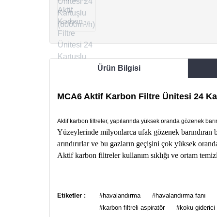
Ürün Bilgisi
MCA6 Aktif Karbon Filtre Ünitesi 24 Ka
Aktif karbon filtreler, yapılarında yüksek oranda gözenek bar
Yüzeylerinde milyonlarca ufak gözenek barındıran bu 
arındırırlar ve bu gazların geçişini çok yüksek oranda
Aktif karbon filtreler kullanım sıklığı ve ortam temizl
Bu ürünün fiyat bilgisi, resim, ürün açıklamalarında ve
Görüş ve önerileriniz için teşekkür ederiz.
Etiketler :
#havalandırma
#havalandırma fanı
#karbon filtreli aspiratör
#koku giderici 
Ürün resmi kalitesiz, bozuk veya görüntülenemiyor.