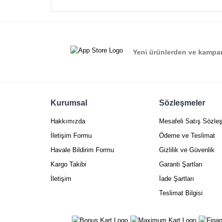
Ürün açıklamasında eksik bilgiler bulunuyor.
Ürün bilgilerinde hatalar bulunuyor.
Ürün fiyatı diğer sitelerden daha pahalı.
Yeni ürünlerden ve kampan
Bu ürüne benzer farklı alternatifler olmalı.
Kurumsal
Sözleşmeler
Hakkımızda
Mesafeli Satış Sözle
İletişim Formu
Ödeme ve Teslimat
Havale Bildirim Formu
Gizlilik ve Güvenlik
Kargo Takibi
Garanti Şartları
İletişim
İade Şartları
Teslimat Bilgisi