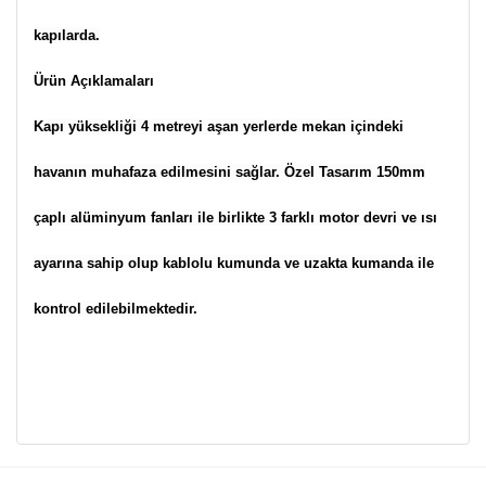
kapılarda.
Ürün Açıklamaları
Kapı yüksekliği 4 metreyi aşan yerlerde mekan içindeki
havanın muhafaza edilmesini sağlar. Özel Tasarım 150mm
çaplı alüminyum fanları ile birlikte 3 farklı motor devri ve ısı
ayarına sahip olup kablolu kumunda ve uzakta kumanda ile
kontrol edilebilmektedir.
Bu ürünün fiyat bilgisi, resim, ürün açıklamalarında ve diğer
konularda yetersiz gördüğünüz noktaları öneri formunu
Bu ürüne ilk yorumu siz yapın!
kullanarak tarafımıza iletebilirsiniz.