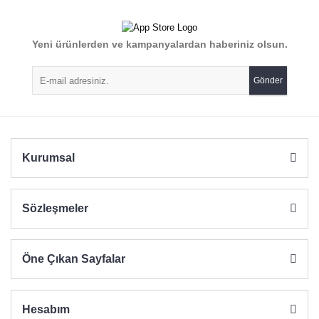
Görüş ve önerileriniz için teşekkür ederiz.
Yorum Yaz
Yeni ürünlerden ve kampanyalardan haberiniz olsun.
Ürün resmi kalitesiz, bozuk veya görüntülenemiyor.
Ürün açıklamasında eksik bilgiler bulunuyor.
Gönder
Ürün bilgilerinde hatalar bulunuyor.
Ürün fiyatı diğer sitelerden daha pahalı.
Bu ürüne benzer farklı alternatifler olmalı.
Kurumsal
Sözleşmeler
Gönder
Öne Çıkan Sayfalar
Hesabım