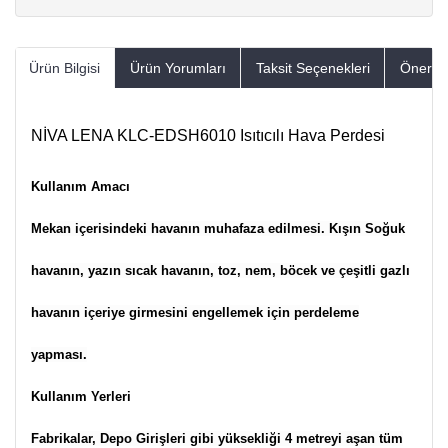
Ürün Bilgisi
Ürün Yorumları
Taksit Seçenekleri
Öneriler
NİVA LENA KLC-EDSH6010 Isıtıcılı Hava Perdesi
Kullanım Amacı
Mekan içerisindeki havanın muhafaza edilmesi. Kışın Soğuk
havanın, yazın sıcak havanın, toz, nem, böcek ve çeşitli gazlı
havanın içeriye girmesini engellemek için perdeleme
yapması.
Kullanım Yerleri
Fabrikalar, Depo Girişleri gibi yüksekliği 4 metreyi aşan tüm