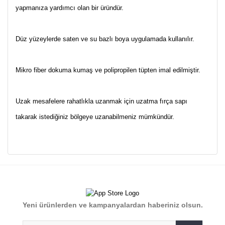
yapmanıza yardımcı olan bir üründür.
Düz yüzeylerde saten ve su bazlı boya uygulamada kullanılır.
Mikro fiber dokuma kumaş ve polipropilen tüpten imal edilmiştir.
Uzak mesafelere rahatlıkla uzanmak için uzatma fırça sapı
takarak istediğiniz bölgeye uzanabilmeniz mümkündür.
Bu ürünün fiyat bilgisi, resim, ürün açıklamalarında ve diğer
konularda yetersiz gördüğünüz noktaları öneri formunu
Bu ürüne ilk yorumu siz yapın!
kullanarak tarafımıza iletebilirsiniz.
Görüş ve önerileriniz için teşekkür ederiz.
Yorum Yaz
Yeni ürünlerden ve kampanyalardan haberiniz olsun.
Ürün resmi kalitesiz, bozuk veya görüntülenemiyor.
Ürün açıklamasında eksik bilgiler bulunuyor.