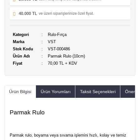
40.000 TL
ve üzeri siparişlerinize özel fiyat.
Kategori
Rulo-Fırça
Marka
VST
Stok Kodu
VST-000486
Ürün Adı
Parmak Rulo (10cm)
Fiyat
70,00 TL + KDV
Ürün Bilgisi
Ürün Yorumları
Taksit Seçenekleri
Öneriler
Parmak Rulo
Parmak rulo, boyama veya sıvama işlemini hızlı, kolay ve temiz