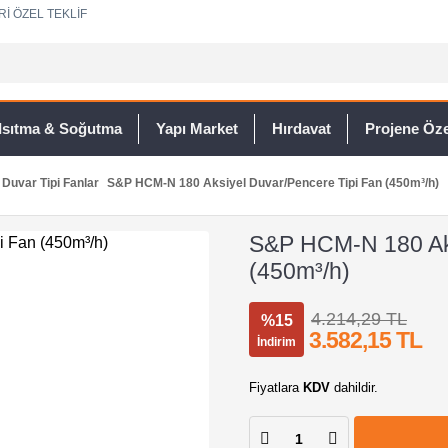
Rİ ÖZEL TEKLİF
Isıtma & Soğutma
Yapı Market
Hırdavat
Projene Özel
Duvar Tipi Fanlar
S&P HCM-N 180 Aksiyel Duvar/Pencere Tipi Fan (450m³/h)
S&P HCM-N 180 Aks
(450m³/h)
4.214,29 TL
%15
3.582,15 TL
İndirim
Fiyatlara
KDV
dahildir.