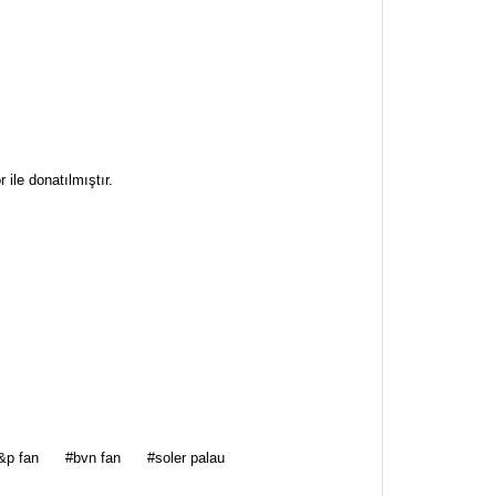
 ile donatılmıştır.
za iletebilirsiniz.
&p fan
#bvn fan
#soler palau