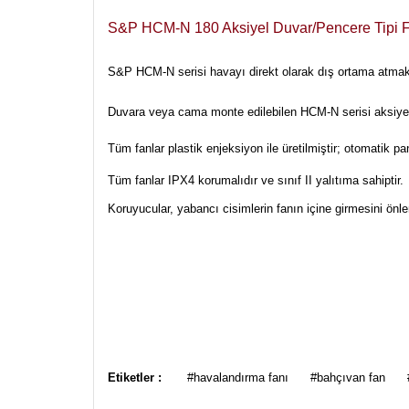
S&P HCM-N 180 Aksiyel Duvar/Pencere Tipi F
S&P HCM-N serisi havayı direkt olarak dış ortama atmak i
Duvara veya cama monte edilebilen HCM-N serisi aksiyel f
Tüm fanlar plastik enjeksiyon ile üretilmiştir; otomatik p
Tüm fanlar IPX4 korumalıdır ve sınıf II yalıtıma sahiptir.
Koruyucular, yabancı cisimlerin fanın içine girmesini önle
Bu ürünün fiyat bilgisi, resim, ürün açıklamalarında ve
Görüş ve önerileriniz için teşekkür ederiz.
Etiketler :
#havalandırma fanı
#bahçıvan fan