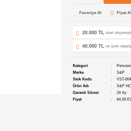
Fiyat A
20.000 TL
üzeri alışveriş
40.000 TL
ve üzeri sipariş
Kategori
Pencere 
Marka
S&P
Stok Kodu
VST-00
Ürün Adı
S&P HCM
Garanti Süresi
24 Ay
Fiyat
64,00 