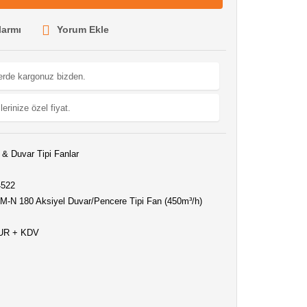
larmı
Yorum Ekle
lerde kargonuz bizden.
lerinize özel fiyat.
& Duvar Tipi Fanlar
4522
-N 180 Aksiyel Duvar/Pencere Tipi Fan (450m³/h)
EUR + KDV