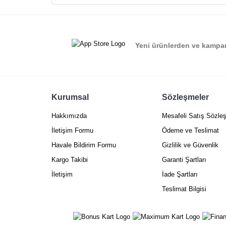
Ürün resmi kalitesiz, bozuk veya görüntülenemiyor.
Ürün açıklamasında eksik bilgiler bulunuyor.
Ürün bilgilerinde hatalar bulunuyor.
Yeni ürünlerden ve kampan
Ürün fiyatı diğer sitelerden daha pahalı.
Bu ürüne benzer farklı alternatifler olmalı.
Kurumsal
Sözleşmeler
Hakkımızda
Mesafeli Satış Sözle
İletişim Formu
Ödeme ve Teslimat
Havale Bildirim Formu
Gizlilik ve Güvenlik
Kargo Takibi
Garanti Şartları
İletişim
İade Şartları
Teslimat Bilgisi