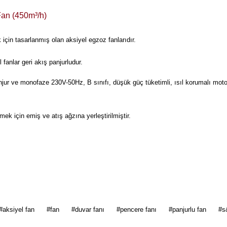
an (450m³/h)
çin tasarlanmış olan aksiyel egzoz fanlarıdır.
anlar geri akış panjurludur.
anjur ve monofaze 230V-50Hz, B sınıfı, düşük güç tüketimli, ısıl korumalı motor
mek için emiş ve atış ağzına yerleştirilmiştir.
 diğer konularda yetersiz gördüğünüz noktaları öneri formunu kullanarak tarafımı
#aksiyel fan
#fan
#duvar fanı
#pencere fanı
#panjurlu fan
#s
Bu ürüne ilk yorumu siz yapın!