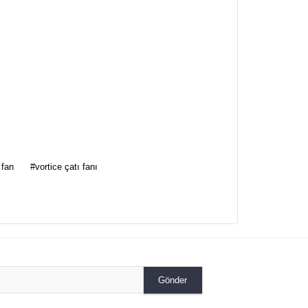
za iletebilirsiniz.
 fan
#vortice çatı fanı
Gönder