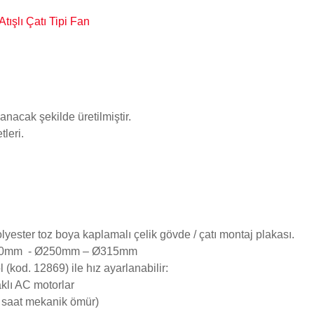
ışlı Çatı Tipi Fan
nacak şekilde üretilmiştir.
leri.
lyester toz boya kaplamalı çelik gövde / çatı montaj plakası.
200mm - Ø250mm – Ø315mm
 (kod. 12869) ile hız ayarlanabilir:
aklı AC motorlar
0 saat mekanik ömür)