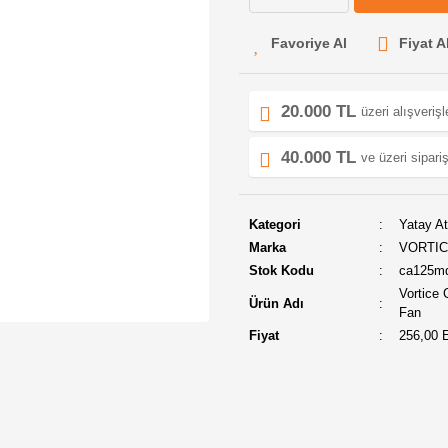
Fiyat A
20.000 TL
üzeri alışveriş
40.000 TL
ve üzeri sipariş
Kategori
Yatay At
Marka
VORTI
Stok Kodu
ca125md
Vortice 
Ürün Adı
Fan
Fiyat
256,00