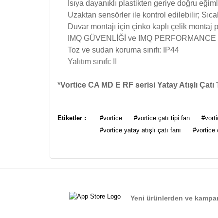
Isıya dayanıklı plastikten geriye doğru eğimli
Uzaktan sensörler ile kontrol edilebilir; S
Duvar montajı için çinko kaplı çelik montaj 
IMQ GÜVENLİĞİ ve IMQ PERFORMANCE sert
Toz ve sudan koruma sınıfı: IP44
Yalıtım sınıfı: II
*Vortice CA MD E RF serisi Yatay Atışlı Çatı Tip
Bu ürünün fiyat bilgisi, resim, ürün açıklamalarında ve
Görüş ve önerileriniz için teşekkür ederiz.
Etiketler :
#vortice
#vortice çatı tipi fan
#vorti
#vortice yatay atışlı çatı fanı
#vortice 
Ürün resmi kalitesiz, bozuk veya görüntülenemiyor.
Ürün açıklamasında eksik bilgiler bulunuyor.
Ürün bilgilerinde hatalar bulunuyor.
Ürün fiyatı diğer sitelerden daha pahalı.
Bu ürüne benzer farklı alternatifler olmalı.
Yeni ürünlerden ve kampan