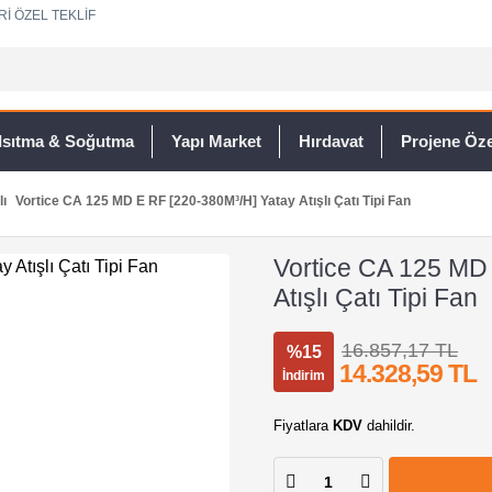
Rİ ÖZEL TEKLİF
Isıtma & Soğutma
Yapı Market
Hırdavat
Projene Özel
lı
Vortice CA 125 MD E RF [220-380M³/H] Yatay Atışlı Çatı Tipi Fan
Vortice CA 125 MD
Atışlı Çatı Tipi Fan
16.857,17 TL
%15
14.328,59 TL
İndirim
Fiyatlara
KDV
dahildir.