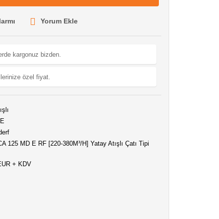
larmı
Yorum Ekle
lerde kargonuz bizden.
lerinize özel fiyat.
ışlı
CE
erf
CA 125 MD E RF [220-380M³/H] Yatay Atışlı Çatı Tipi
 EUR + KDV