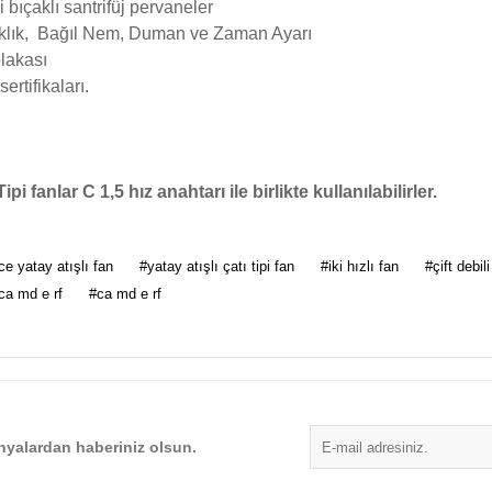
 bıçaklı santrifüj pervaneler
ıcaklık, Bağıl Nem, Duman ve Zaman Ayarı
plakası
ifikaları.
i fanlar C 1,5 hız anahtarı ile birlikte kullanılabilirler.
 diğer konularda yetersiz gördüğünüz noktaları öneri formunu kullanarak tarafımı
ce yatay atışlı fan
#yatay atışlı çatı tipi fan
#iki hızlı fan
#çift debili
Bu ürüne ilk yorumu siz yapın!
ca md e rf
#ca md e rf
Yorum Yaz
yalardan haberiniz olsun.