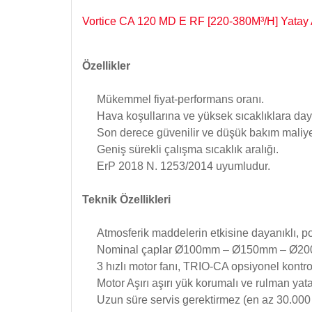
Vortice CA 120 MD E RF [220-380M³/H] Yatay At
Özellikler
Mükemmel fiyat-performans oranı.
Hava koşullarına ve yüksek sıcaklıklara daya
Son derece güvenilir ve düşük bakım maliyet
Geniş sürekli çalışma sıcaklık aralığı.
ErP 2018 N. 1253/2014 uyumludur.
Teknik Özellikleri
Atmosferik maddelerin etkisine dayanıklı, po
Nominal çaplar Ø100mm – Ø150mm – Ø
3 hızlı motor fanı, TRIO-CA opsiyonel kontrol
Motor Aşırı aşırı yük korumalı ve rulman yat
Uzun süre servis gerektirmez (en az 30.00