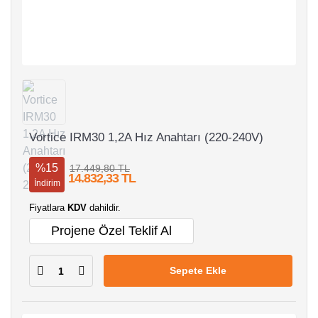
Vortice IRM30 1,2A Hız Anahtarı (220-240V)
%15
17.449,80 TL
14.832,33 TL
İndirim
Fiyatlara
KDV
dahildir.
Projene Özel Teklif Al
Sepete Ekle