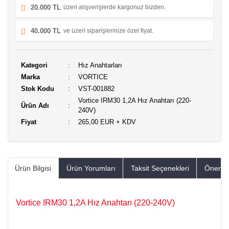
20.000 TL
üzeri alışverişlerde kargonuz bizden.
40.000 TL
ve üzeri siparişlerinize özel fiyat.
Kategori
Hız Anahtarları
Marka
VORTICE
Stok Kodu
VST-001882
Vortice IRM30 1,2A Hız Anahtarı (220-
Ürün Adı
240V)
Fiyat
265,00 EUR + KDV
Ürün Bilgisi
Ürün Yorumları
Taksit Seçenekleri
Öneriler
Vortice IRM30 1,2A Hız Anahtarı (220-240V)