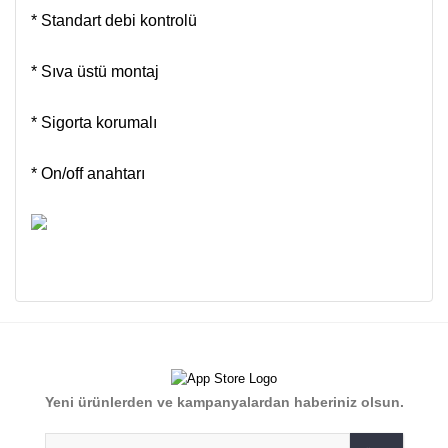
* Standart debi kontrolü
* Sıva üstü montaj
* Sigorta korumalı
* On/off anahtarı
Bu ürünün fiyat bilgisi, resim, ürün açıklamalarında ve diğer
konularda yetersiz gördüğünüz noktaları öneri formunu
Bu ürüne ilk yorumu siz yapın!
kullanarak tarafımıza iletebilirsiniz.
Görüş ve önerileriniz için teşekkür ederiz.
Yorum Yaz
Yeni ürünlerden ve kampanyalardan haberiniz olsun.
Ürün resmi kalitesiz, bozuk veya görüntülenemiyor.
Ürün açıklamasında eksik bilgiler bulunuyor.