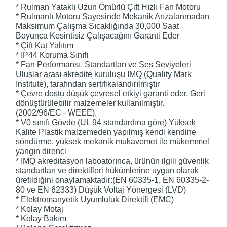
* Rulman Yataklı Uzun Ömürlü Çift Hızlı Fan Motoru
* Rulmanlı Motoru Sayesinde Mekanik Arızalanmadan
Maksimum Çalışma Sıcaklığında 30,000 Saat
Boyunca Kesintisiz Çalışacağını Garanti Eder
* Çift Kat Yalıtım
* IP44 Koruma Sınıfı
* Fan Performansı, Standartları ve Ses Seviyeleri
Uluslar arası akredite kuruluşu IMQ (Quality Mark
Institute), tarafından sertifikalandırılmıştır
* Çevre dostu düşük çevresel etkiyi garanti eder. Geri
dönüştürülebilir malzemeler kullanılmıştır.
(2002/96/EC - WEEE).
* V0 sınıfı Gövde (UL 94 standardına göre) Yüksek
Kalite Plastik malzemeden yapılmış kendi kendine
söndürme, yüksek mekanik mukavemet ile mükemmel
yangın direnci
* IMQ akreditasyon laboatorınca, ürünün ilgili güvenlik
standartları ve direktifleri hükümlerine uygun olarak
üretildiğini onaylamaktadır:(EN 60335-1, EN 60335-2-
80 ve EN 62333) Düşük Voltaj Yönergesi (LVD)
* Elektromanyetik Uyumluluk Direktifi (EMC)
* Kolay Motaj
* Kolay Bakım