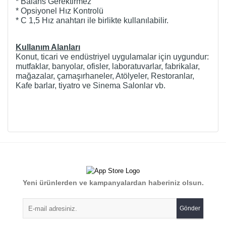
* Balans Gerektirmez
* Opsiyonel Hız Kontrolü
* C 1,5 Hız anahtarı ile birlikte kullanılabilir.
Kullanım Alanları
Konut, ticari ve endüstriyel uygulamalar için uygundur:
mutfaklar, banyolar, ofisler, laboratuvarlar, fabrikalar,
mağazalar, çamaşırhaneler, Atölyeler, Restoranlar,
Kafe barlar, tiyatro ve Sinema Salonlar vb.
Bu ürünün fiyat bilgisi, resim, ürün açıklamalarında ve diğer
konularda yetersiz gördüğünüz noktaları öneri formunu
Bu ürüne ilk yorumu siz yapın!
kullanarak tarafımıza iletebilirsiniz.
Görüş ve önerileriniz için teşekkür ederiz.
Yorum Yaz
Yeni ürünlerden ve kampanyalardan haberiniz olsun.
Ürün resmi kalitesiz, bozuk veya görüntülenemiyor.
Ürün açıklamasında eksik bilgiler bulunuyor.
Gönder
Ürün bilgilerinde hatalar bulunuyor.
Ürün fiyatı diğer sitelerden daha pahalı.