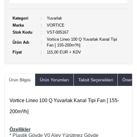
Kategori
Yuvarlak
Marka
VORTICE
Stok Kodu
VST-005167
Vortice Lineo 100 Q Yuvarlak Kanal Tipi
Ürün Adı
Fan [ 155-200m³/h]
Fiyat
115,00 EUR + KDV
Ürün Bilgisi
Ürün Yorumları
Taksit Seçenekleri
Öneriler
Vortice Lineo 100 Q Yuvarlak Kanal Tipi Fan [ 155-
200m³/h]
Özellikler
* Plastik Gövde V0 Alev Yürütmez Gövde