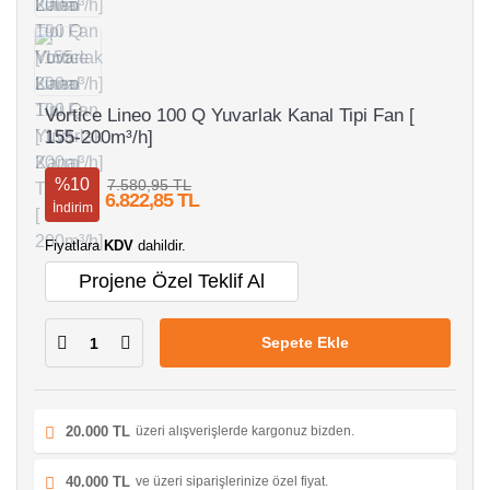
Vortice Lineo 100 Q Yuvarlak Kanal Tipi Fan [
155-200m³/h]
%10
7.580,95 TL
6.822,85 TL
İndirim
Fiyatlara
KDV
dahildir.
Projene Özel Teklif Al
Sepete Ekle
20.000 TL
üzeri alışverişlerde kargonuz bizden.
40.000 TL
ve üzeri siparişlerinize özel fiyat.