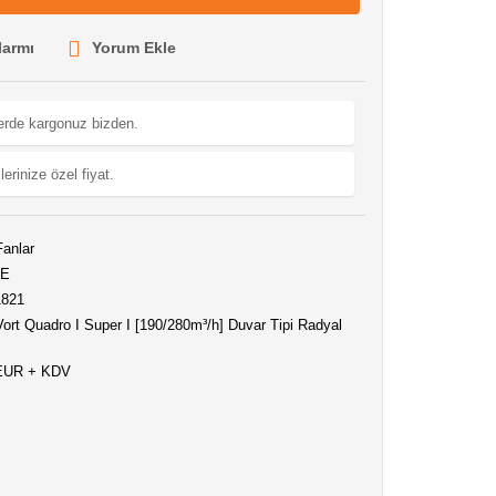
larmı
Yorum Ekle
lerde kargonuz bizden.
lerinize özel fiyat.
Fanlar
CE
1821
Vort Quadro I Super I [190/280m³/h] Duvar Tipi Radyal
 EUR + KDV