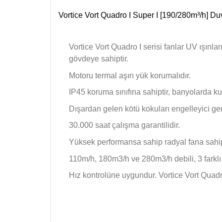
Vortice Vort Quadro I Super I [190/280m³/h] Du
Vortice Vort Quadro I serisi fanlar UV ışınl
gövdeye sahiptir.
Motoru termal aşırı yük korumalıdır.
IP45 koruma sınıfına sahiptir, banyolarda kul
Dışardan gelen kötü kokuları engelleyici geri
30.000 saat çalışma garantilidir.
Yüksek performansa sahip radyal fana sahi
110m/h, 180m3/h ve 280m3/h debili, 3 farklı 
Hız kontrolüne uygundur. Vortice Vort Qua