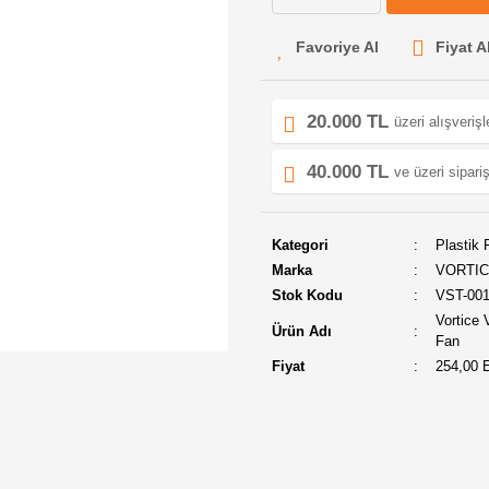
Fiyat A
20.000 TL
üzeri alışveriş
40.000 TL
ve üzeri sipariş
Kategori
Plastik 
Marka
VORTI
Stok Kodu
VST-00
Vortice 
Ürün Adı
Fan
Fiyat
254,00