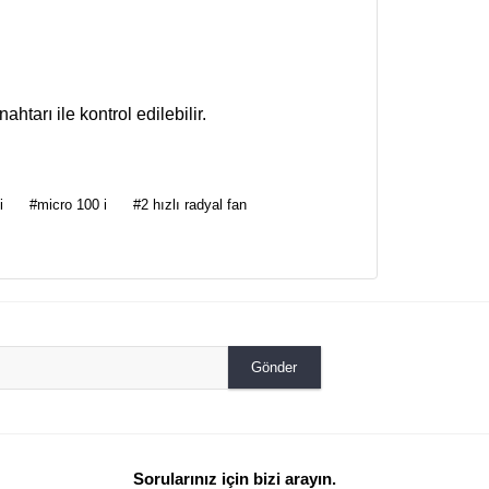
ahtarı ile kontrol edilebilir.
za iletebilirsiniz.
i
#micro 100 i
#2 hızlı radyal fan
Gönder
Sorularınız için bizi arayın.