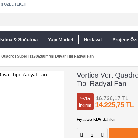
Rİ ÖZEL TEKLİF
Isıtma & Soğutma
Yapı Market
Hırdavat
Projene Özel
t Quadro I Super I [190/280m³/h] Duvar Tipi Radyal Fan
Vortice Vort Quadro
Tipi Radyal Fan
16.736,17 TL
%15
14.225,75 TL
İndirim
Fiyatlara
KDV
dahildir.