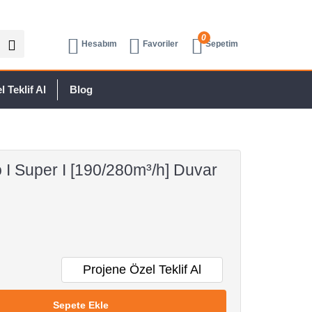
0
Hesabım
Favoriler
Sepetim
 Teklif Al
Blog
 I Super I [190/280m³/h] Duvar
Projene Özel Teklif Al
Sepete Ekle