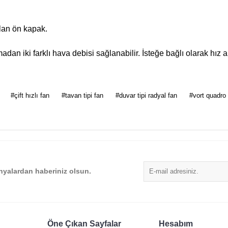
lan ön kapak.
madan iki farklı hava debisi sağlanabilir. İsteğe bağlı olarak hız an
 diğer konularda yetersiz gördüğünüz noktaları öneri formunu kullanarak tarafımı
#çift hızlı fan
#tavan tipi fan
#duvar tipi radyal fan
#vort quadro 
Bu ürüne ilk yorumu siz yapın!
Yorum Yaz
yalardan haberiniz olsun.
Öne Çıkan Sayfalar
Hesabım