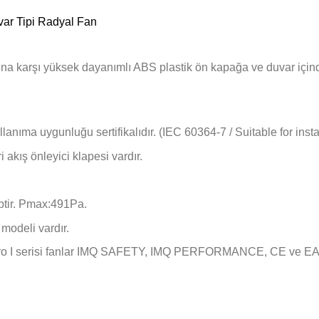
var Tipi Radyal Fan
arına karşı yüksek dayanımlı ABS plastik ön kapağa ve duvar için
lanıma uygunluğu sertifikalıdır. (IEC 60364-7 / Suitable for inst
 akış önleyici klapesi vardır.
ptir. Pmax:491Pa.
modeli vardır.
dro I serisi fanlar IMQ SAFETY, IMQ PERFORMANCE, CE ve EAC s