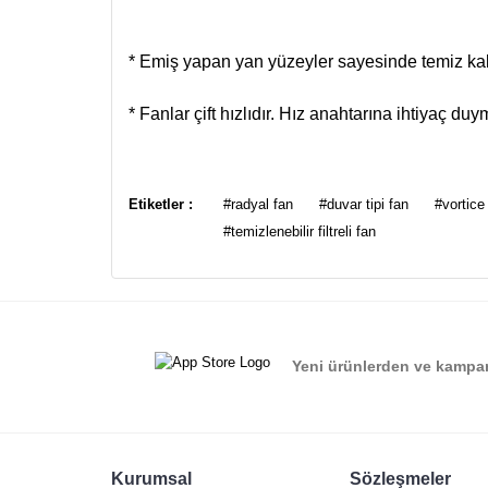
* Emiş yapan yan yüzeyler sayesinde temiz ka
* Fanlar çift hızlıdır. Hız anahtarına ihtiyaç duy
Bu ürünün fiyat bilgisi, resim, ürün açıklamalarında ve
Görüş ve önerileriniz için teşekkür ederiz.
Etiketler :
#radyal fan
#duvar tipi fan
#vortice
#temizlenebilir filtreli fan
Ürün resmi kalitesiz, bozuk veya görüntülenemiyor.
Ürün açıklamasında eksik bilgiler bulunuyor.
Ürün bilgilerinde hatalar bulunuyor.
Ürün fiyatı diğer sitelerden daha pahalı.
Yeni ürünlerden ve kampan
Bu ürüne benzer farklı alternatifler olmalı.
Kurumsal
Sözleşmeler