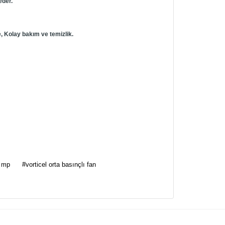
eder.
, Kolay bakım ve temizlik.
za iletebilirsiniz.
l mp
#vorticel orta basınçlı fan