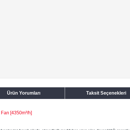
Ürün Yorumları
Taksit Seçenekleri
l Fan [4350m³/h]