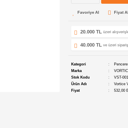
Fiyat A
20.000 TL
üzeri alışveriş
40.000 TL
ve üzeri sipariş
Kategori
Pencere 
Marka
VORTI
Stok Kodu
VST-00
Ürün Adı
Vortice 
Fiyat
532,00