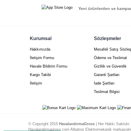
Ürün fiyatı diğer sitelerden daha pahalı.
Yeni ürünlerden ve kampan
Bu ürüne benzer farklı alternatifler olmalı.
Kurumsal
Sözleşmeler
Hakkımızda
Mesafeli Satış Sözle
İletişim Formu
Ödeme ve Teslimat
Havale Bildirim Formu
Gizlilik ve Güvenlik
Kargo Takibi
Garanti Şartları
İletişim
İade Şartları
Teslimat Bilgisi
© Copyright 2015
HavalandırmaGross
| Her Hakkı Saklıdır.
Havalandirmagross.com Albatros Elektromekanik markasıdır