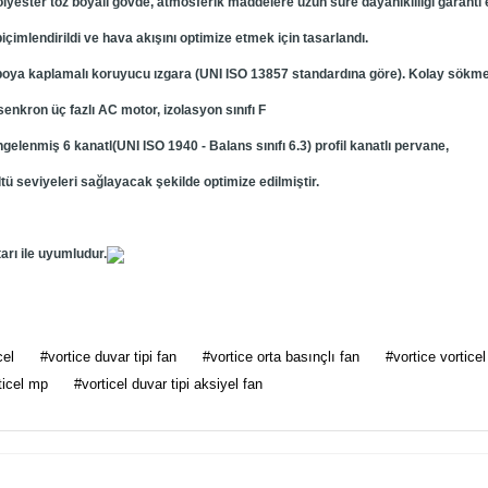
lyester toz boyalı gövde, atmosferik maddelere uzun süre dayanıklılığı garanti 
içimlendirildi ve hava akışını optimize etmek için tasarlandı.
boya kaplamalı koruyucu ızgara (UNI ISO 13857 standardına göre). Kolay sökme
 asenkron üç fazlı AC motor, izolasyon sınıfı F
lenmiş 6 kanatl(UNI ISO 1940 - Balans sınıfı 6.3) profil kanatlı pervane,
 seviyeleri sağlayacak şekilde optimize edilmiştir.
tarı ile uyumludur.
 diğer konularda yetersiz gördüğünüz noktaları öneri formunu kullanarak tarafımı
cel
#vortice duvar tipi fan
#vortice orta basınçlı fan
#vortice vortice
Bu ürüne ilk yorumu siz yapın!
ticel mp
#vorticel duvar tipi aksiyel fan
Yorum Yaz