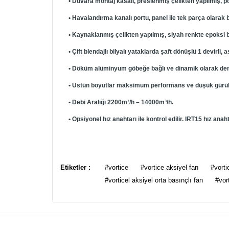
•
Duvara montaj kasalı, preslenmiş çelikten yapılmış, po
• Havalandırma kanalı portu, panel ile tek parça olarak b
• Kaynaklanmış çelikten yapılmış, siyah renkte epoksi 
• Çift blendajlı bilyalı yataklarda şaft dönüşlü 1 devirli,
• Döküm alüminyum göbeğe bağlı ve dinamik olarak denge
• Üstün boyutlar maksimum performans ve düşük gürültü
• Debi Aralığı 2200m³/h – 14000m³/h.
• Opsiyonel hız anahtarı ile kontrol edilir. IRT15 hız anah
Bu ürünün fiyat bilgisi, resim, ürün açıklamalarında ve
Görüş ve önerileriniz için teşekkür ederiz.
Etiketler :
#vortice
#vortice aksiyel fan
#vorti
#vorticel aksiyel orta basınçlı fan
#vor
Ürün resmi kalitesiz, bozuk veya görüntülenemiyor.
Ürün açıklamasında eksik bilgiler bulunuyor.
Ürün bilgilerinde hatalar bulunuyor.