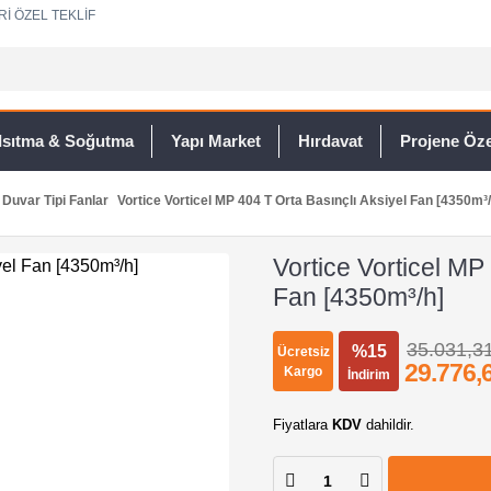
Rİ ÖZEL TEKLİF
Isıtma & Soğutma
Yapı Market
Hırdavat
Projene Özel
Duvar Tipi Fanlar
Vortice Vorticel MP 404 T Orta Basınçlı Aksiyel Fan [4350m³/
Vortice Vorticel MP
Fan [4350m³/h]
35.031,3
%15
Ücretsiz
29.776,
Kargo
İndirim
Fiyatlara
KDV
dahildir.