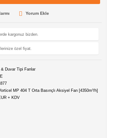
larmı
Yorum Ekle
lerde kargonuz bizden.
lerinize özel fiyat.
& Duvar Tipi Fanlar
CE
1877
Vorticel MP 404 T Orta Basınçlı Aksiyel Fan [4350m³/h]
 EUR + KDV