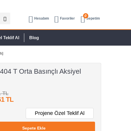
0
Hesabım
Favoriler
Sepetim
 Teklif Al
Blog
h]
 404 T Orta Basınçlı Aksiyel
1 TL
61 TL
Projene Özel Teklif Al
Sepete Ekle