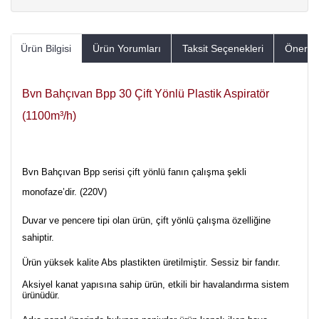
Ürün Bilgisi
Ürün Yorumları
Taksit Seçenekleri
Öneriler
Bvn Bahçıvan Bpp 30 Çift Yönlü Plastik Aspiratör
(1100m³/h)
Bvn Bahçıvan Bpp serisi çift yönlü fanın çalışma şekli
monofaze’dir. (220V)
Duvar ve pencere tipi olan ürün, çift yönlü çalışma özelliğine
sahiptir.
Ürün yüksek kalite Abs plastikten üretilmiştir. Sessiz bir fandır.
Aksiyel kanat yapısına sahip ürün, etkili bir havalandırma sistem
ürünüdür.