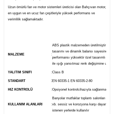
Uzun ömürlü fan ve motor sistemleri üreticisi olan Bahçıvan motor,
en uygun ve en ucuz fan çeşitleriyle yüksek performans ve
verimlilik sağlamaktadır.
ABS plastik malzemeden üretilmiştir perv
tasarımı ve dinamik balansı sayesinde h
MALZEME
:
performansı yüksektir özel tasarımlı yüze
ile ışığı yansıtmaz renk değişimine uğra
YALITIM SINIFI
:
Class B
:
STANDART
EN 60335-1 EN 60335-2-80
HIZ KONTROLÜ
:
Opsiyonel kontrolcihazıyla sağlanmaktadı
Banyolar mutfaklar toplantı salonları ofisle
KULLANIM ALANLARI
:
vb. sessiz ve korozyona karşı dayanıklılı
istenen yerlerde kullanılır