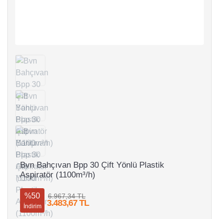
Bvn Bahçıvan Bpp 30 Çift Yönlü Plastik
Aspiratör (1100m³/h)
%50
6.967,34 TL
3.483,67 TL
İndirim