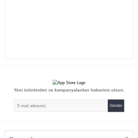
Bu ürünün fiyat bilgisi, resim, ürün açıklamalarında ve diğer
konularda yetersiz gördüğünüz noktaları öneri formunu
Bu ürüne ilk yorumu siz yapın!
kullanarak tarafımıza iletebilirsiniz.
Görüş ve önerileriniz için teşekkür ederiz.
Yorum Yaz
Yeni ürünlerden ve kampanyalardan haberiniz olsun.
Ürün resmi kalitesiz, bozuk veya görüntülenemiyor.
Ürün açıklamasında eksik bilgiler bulunuyor.
Gönder
Ürün bilgilerinde hatalar bulunuyor.
Ürün fiyatı diğer sitelerden daha pahalı.
Bu ürüne benzer farklı alternatifler olmalı.