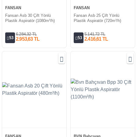
FANSAN
FANSAN
Fansan Asb 30 Çift Yönlü
Fansan Asb 25 Çift Yönlü
Plastik Aspiratör (1080m³/h)
Plastik Aspiratör (720m³/h)
6.284,32 TL
5.141,72 TL
53
53
2.953,63 TL
2.416,61 TL
FANSAN
BVN Bahçıvan