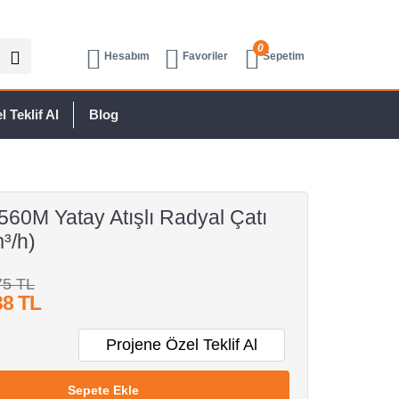
0
Hesabım
Favoriler
Sepetim
 Teklif Al
Blog
560M Yatay Atışlı Radyal Çatı
³/h)
75 TL
38 TL
Projene Özel Teklif Al
Sepete Ekle