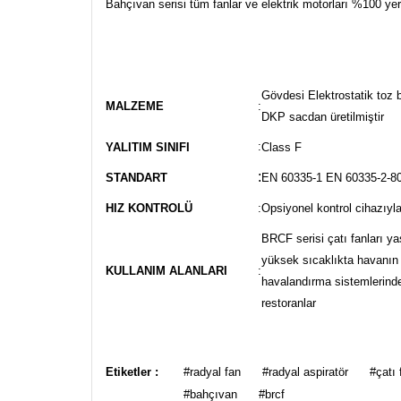
Bahçıvan serisi tüm fanlar ve elektrik motorları %100 yerl
Gövdesi Elektrostatik toz b
MALZEME
:
DKP sacdan üretilmiştir
:
YALITIM SINIFI
Class F
:
STANDART
EN 60335-1 EN 60335-2-8
HIZ KONTROLÜ
:
Opsiyonel kontrol cihazıyla
BRCF serisi çatı fanları ya
yüksek sıcaklıkta havanın
KULLANIM ALANLARI
:
havalandırma sistemlerind
restoranlar
Bu ürünün fiyat bilgisi, resim, ürün açıklamalarında ve
Görüş ve önerileriniz için teşekkür ederiz.
Etiketler :
#radyal fan
#radyal aspiratör
#çatı 
#bahçıvan
#brcf