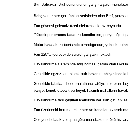
Bvn Bahçıvan Brcf serisi ürünün çalışma şekli monofaze (
Bahçıvan motor çatı fanları serisinden olan Brcf, yatay at
Fan gövdesi galvaniz üzeri elektrostatik toz boyalıdır.
Yüksek performans tasarımı kanatlar ise, geriye eğimli ga
Motor hava akımı içerisinde olmadığından, yüksek ısılarda
Fan 120°C (derece)’de sürekli çalışabilmektedir.
Havalandırma sisteminde atış noktası çatıda olan uygulam
Genellikle egzoz fanı olarak atık havanın tahliyesinde kull
Genellikle fabrika, depo, imalathane, atölye, restoran, b
banyo, konut, otopark ve büyük hacimli mahallerin havala
Havalandırma fanı çeşitleri içerisinde yer alan çatı tipi as
Fan üzerindeki koruma teli motor ve kanatların zararlı 
Opsiyonel olarak voltajına göre monofaze tristörlü hız ana