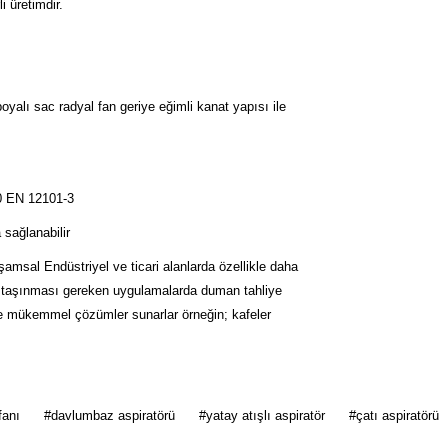
i üretimdir.
oyalı sac radyal fan geriye eğimli kanat yapısı ile
0 EN 12101-3
 sağlanabilir
şamsal Endüstriyel ve ticari alanlarda özellikle daha
 taşınması gereken uygulamalarda duman tahliye
e mükemmel çözümler sunarlar örneğin; kafeler
 diğer konularda yetersiz gördüğünüz noktaları öneri formunu kullanarak tarafımı
fanı
#davlumbaz aspiratörü
#yatay atışlı aspiratör
#çatı aspiratörü
Bu ürüne ilk yorumu siz yapın!