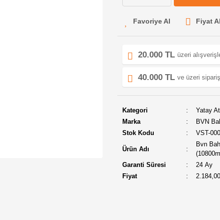
Fiyat A
20.000 TL
üzeri alışveriş
40.000 TL
ve üzeri sipariş
Kategori
Yatay At
Marka
BVN Ba
Stok Kodu
VST-00
Bvn Bah
Ürün Adı
(10800m
Garanti Süresi
24 Ay
Fiyat
2.184,0