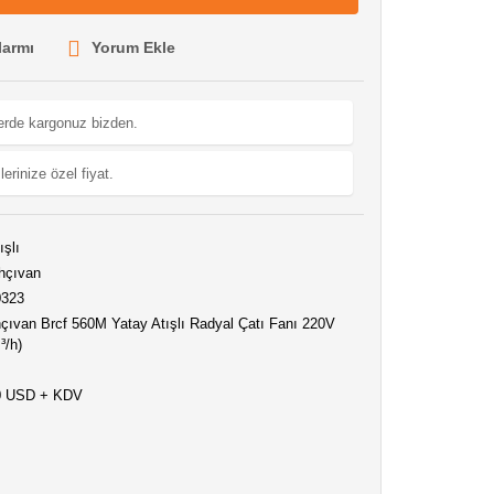
larmı
Yorum Ekle
lerde kargonuz bizden.
lerinize özel fiyat.
ışlı
hçıvan
0323
çıvan Brcf 560M Yatay Atışlı Radyal Çatı Fanı 220V
³/h)
0 USD + KDV