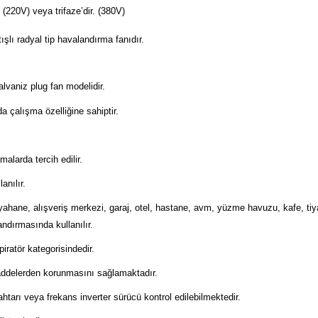
220V) veya trifaze’dir. (380V)
ışlı radyal tip havalandırma fanıdır.
lvaniz plug fan modelidir.
 çalışma özelliğine sahiptir.
alarda tercih edilir.
anılır.
oyahane, alışveriş merkezi, garaj, otel, hastane, avm, yüzme havuzu, kafe, tiy
ndırmasında kullanılır.
piratör kategorisindedir.
maddelerden korunmasını sağlamaktadır.
htarı veya frekans inverter sürücü kontrol edilebilmektedir.