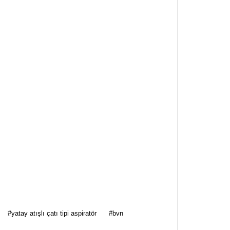
za iletebilirsiniz.
#yatay atışlı çatı tipi aspiratör
#bvn