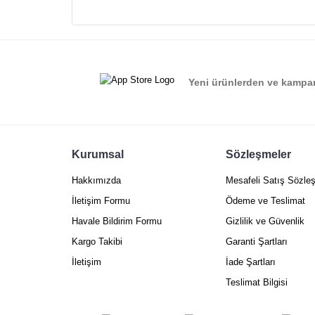
Ürün resmi kalitesiz, bozuk veya görüntülenemiyor.
Ürün açıklamasında eksik bilgiler bulunuyor.
Ürün bilgilerinde hatalar bulunuyor.
Ürün fiyatı diğer sitelerden daha pahalı.
Yeni ürünlerden ve kampan
Bu ürüne benzer farklı alternatifler olmalı.
Kurumsal
Sözleşmeler
Hakkımızda
Mesafeli Satış Sözle
İletişim Formu
Ödeme ve Teslimat
Havale Bildirim Formu
Gizlilik ve Güvenlik
Kargo Takibi
Garanti Şartları
İletişim
İade Şartları
Teslimat Bilgisi