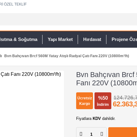
Rİ ÖZEL TEKLİF
Isıtma & Soğutma
Yapı Market
Hırdavat
Projene Özel
lı
Bvn Bahçıvan Brcf 560M Yatay Atışlı Radyal Çatı Fanı 220V (10800m³/h)
Bvn Bahçıvan Brcf 
Fanı 220V (10800m
124.726,
%50
Ücretsiz
62.363,
Kargo
İndirim
Fiyatlara
KDV
dahildir.