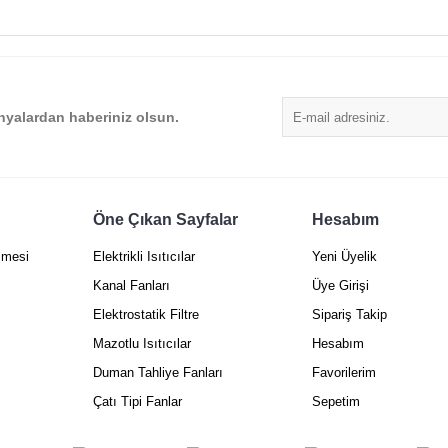
Yorum Yaz
yalardan haberiniz olsun.
Öne Çıkan Sayfalar
Hesabım
Gönder
şmesi
Elektrikli Isıtıcılar
Yeni Üyelik
Kanal Fanları
Üye Girişi
Elektrostatik Filtre
Sipariş Takip
Mazotlu Isıtıcılar
Hesabım
Duman Tahliye Fanları
Favorilerim
Çatı Tipi Fanlar
Sepetim