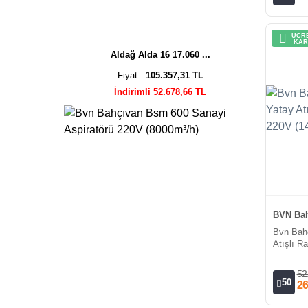
ÜCRE
KAR
Aldağ Alda 16 17.060 ...
Fiyat :
105.357,31 TL
İndirimli 52.678,66 TL
BVN Bah
Bvn Bah
Atışlı R
(1415m³/
52
50
26