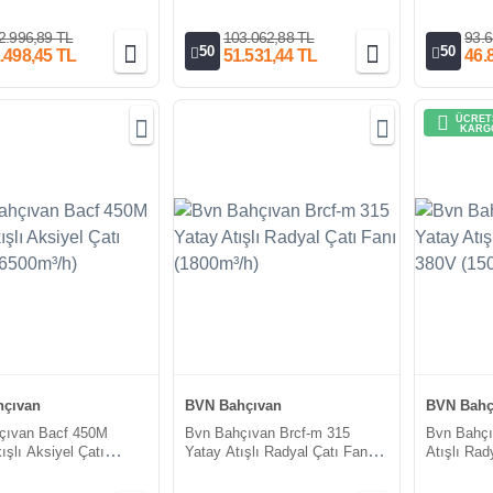
/h)
Fanları (18000m³/h)
Fanları (1
2.996,89 TL
103.062,88 TL
93.6
50
50
.498,45 TL
51.531,44 TL
46.
ÜCRET
KARG
çıvan
BVN Bahçıvan
BVN Bahç
çıvan Bacf 450M
Bvn Bahçıvan Brcf-m 315
Bvn Bahçı
ışlı Aksiyel Çatı
Yatay Atışlı Radyal Çatı Fanı
Atışlı Rad
(6500m³/h)
(1800m³/h)
(15000m³/