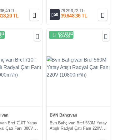
4000m³/h)
Fanları (10400m³/h)
36,40 TL
79.296,72 TL
50
818,20 TL
39.648,36 TL
SİZ
ÜCRETSİZ
O
KARGO
ıvan
BVN Bahçıvan
van Brcf 710T Yatay
Bvn Bahçıvan Brcf 560M Yatay
yal Çatı Fanı 380V
Atışlı Radyal Çatı Fanı 220V
h)
(10800m³/h)