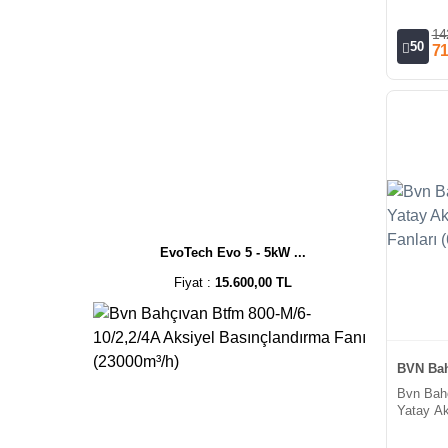
(32000m³
14
50
71
EvoTech Evo 5 - 5kW ...
Fiyat :
15.600,00 TL
BVN Bah
Bvn Bah
Yatay Ak
Fanları 