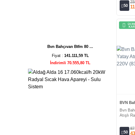
23
50
11
ÜCRE
KAR
Bvn Bahçıvan Btfm 80 ...
Fiyat :
141.111,59 TL
İndirimli 70.555,80 TL
BVN Bah
Bvn Bah
Atışlı R
(8300m³/
87
50
43