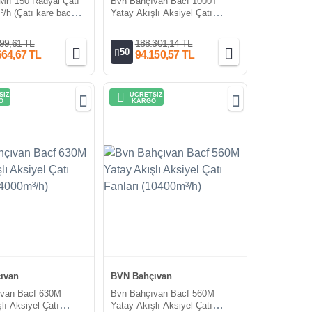
rf 150 Radyal Çatı
Bvn Bahçıvan Bacf 1000T
/h (Çatı kare baca
Yatay Akışlı Aksiyel Çatı
ahil)
Fanları (42000m³/h)
99,61 TL
188.301,14 TL
50
664,67 TL
94.150,57 TL
SİZ
ÜCRETSİZ
O
KARGO
ıvan
BVN Bahçıvan
ıvan Bacf 630M
Bvn Bahçıvan Bacf 560M
lı Aksiyel Çatı
Yatay Akışlı Aksiyel Çatı