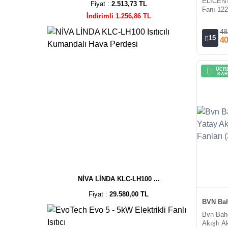
ELICENT
Fiyat :
2.513,73 TL
Fanı 122
İndirimli 1.256,86 TL
ekipmanı
48
15
40
ÜCRE
KAR
NİVA LİNDA KLC-LH100 ...
Fiyat :
29.580,00 TL
BVN Bah
Bvn Bah
Akışlı Ak