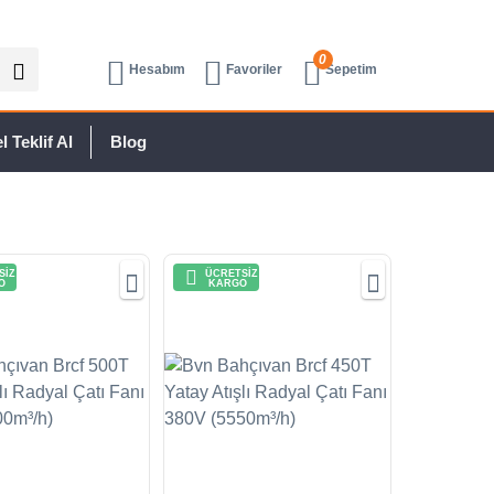
0
Hesabım
Favoriler
Sepetim
 Teklif Al
Blog
SİZ
ÜCRETSİZ
O
KARGO