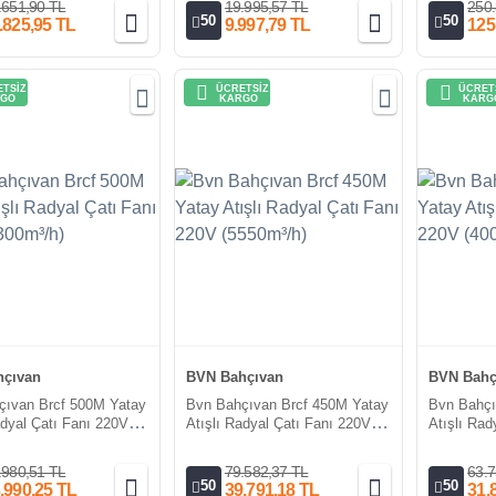
.651,90 TL
19.995,57 TL
250.
50
50
.825,95 TL
9.997,79 TL
125
TSİZ
ÜCRETSİZ
ÜCRET
GO
KARGO
KARG
çıvan
BVN Bahçıvan
BVN Bahç
çıvan Brcf 500M Yatay
Bvn Bahçıvan Brcf 450M Yatay
Bvn Bahçı
adyal Çatı Fanı 220V
Atışlı Radyal Çatı Fanı 220V
Atışlı Rad
h)
(5550m³/h)
(4000m³/h
.980,51 TL
79.582,37 TL
63.7
50
50
.990,25 TL
39.791,18 TL
31.