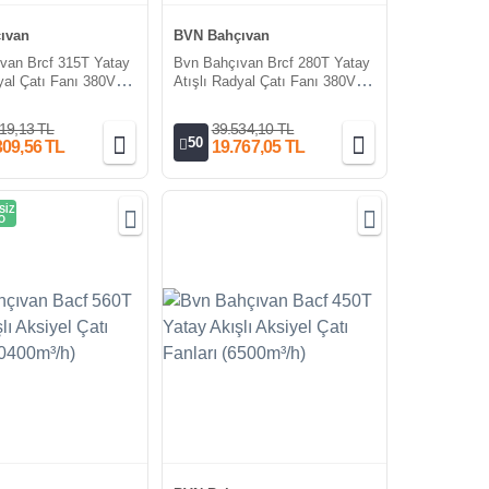
ıvan
BVN Bahçıvan
van Brcf 315T Yatay
Bvn Bahçıvan Brcf 280T Yatay
yal Çatı Fanı 380V
Atışlı Radyal Çatı Fanı 380V
)
(1000m³/h)
19,13 TL
39.534,10 TL
50
309,56 TL
19.767,05 TL
SİZ
O