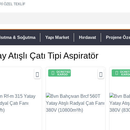
Rİ ÖZEL TEKLİF
Isıtma & Soğutma
Yapı Market
Hırdavat
Projene Özel
y Atışlı Çatı Tipi Aspiratör
ÜCRETSİZ
ÜCRET
KARGO
KARG