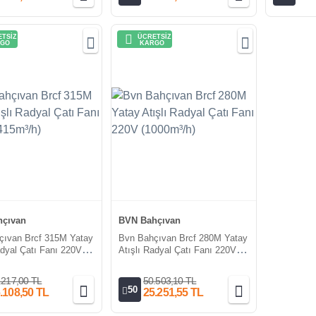
TSİZ
ÜCRETSİZ
GO
KARGO
çıvan
BVN Bahçıvan
çıvan Brcf 315M Yatay
Bvn Bahçıvan Brcf 280M Yatay
adyal Çatı Fanı 220V
Atışlı Radyal Çatı Fanı 220V
h)
(1000m³/h)
.217,00 TL
50.503,10 TL
50
.108,50 TL
25.251,55 TL