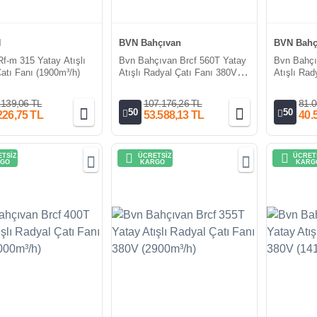
N
BVN Bahçıvan
BVN Bahç
f-m 315 Yatay Atışlı
Bvn Bahçıvan Brcf 560T Yatay
Bvn Bahçı
atı Fanı (1900m³/h)
Atışlı Radyal Çatı Fanı 380V
Atışlı Rad
(10800m³/h)
(8300m³/h
.139,06 TL
107.176,26 TL
81.0
50
50
226,75 TL
53.588,13 TL
40.
TSİZ
ÜCRETSİZ
ÜCRET
GO
KARGO
KARG