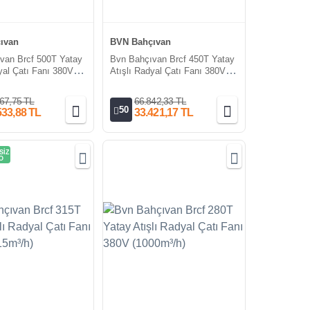
ıvan
BVN Bahçıvan
van Brcf 500T Yatay
Bvn Bahçıvan Brcf 450T Yatay
yal Çatı Fanı 380V
Atışlı Radyal Çatı Fanı 380V
)
(5550m³/h)
67,75 TL
66.842,33 TL
50
533,88 TL
33.421,17 TL
SİZ
O