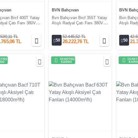
çıvan
BVN Bahçıvan
BVN Bahç
ıvan Brcf 400T Yatay
Bvn Bahçıvan Brcf 355T Yatay
Bvn Bahçı
adyal Çatı Fanı 380V
Atışlı Radyal Çatı Fanı 380V
Atışlı Rad
h)
(2900m³/h)
(1415m³/h
.530,11 TL
52.445,52 TL
42.6
50
50
.765,06 TL
26.222,76 TL
21.
TSİZ
ÜCRETSİZ
ÜCRET
GO
KARGO
KARG