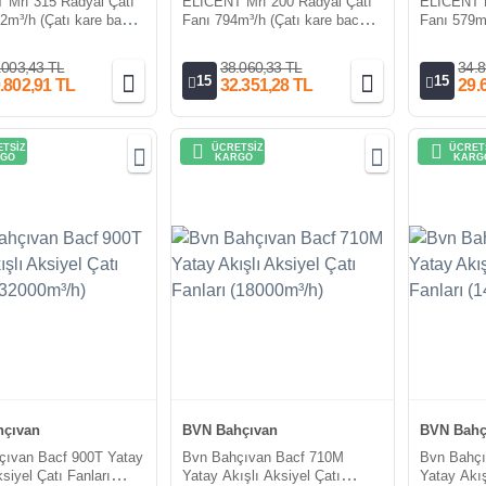
 Mrf 315 Radyal Çatı
ELICENT Mrf 200 Radyal Çatı
ELICENT M
2m³/h (Çatı kare baca
Fanı 794m³/h (Çatı kare baca
Fanı 579m³
 dahil)
ekipmanı dahil)
ekipmanı d
.003,43 TL
38.060,33 TL
34.8
15
15
.802,91 TL
32.351,28 TL
29.
TSİZ
ÜCRETSİZ
ÜCRET
GO
KARGO
KARG
çıvan
BVN Bahçıvan
BVN Bahç
çıvan Bacf 900T Yatay
Bvn Bahçıvan Bacf 710M
Bvn Bahç
siyel Çatı Fanları
Yatay Akışlı Aksiyel Çatı
Yatay Akış