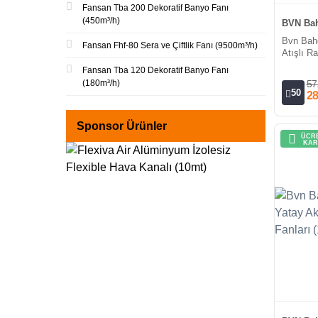
Fansan Tba 200 Dekoratif Banyo Fanı
(450m³/h)
BVN Bah
Bvn Bahç
Fansan Fhf-80 Sera ve Çiftlik Fanı (9500m³/h)
Atışlı R
(4000m³/
Fansan Tba 120 Dekoratif Banyo Fanı
(180m³/h)
57
50
28
Sponsor Ürünler
ÜCRE
KAR