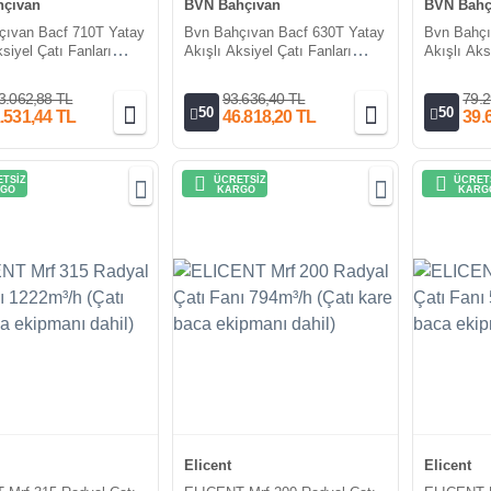
çıvan
BVN Bahçıvan
BVN Bahç
çıvan Bacf 710T Yatay
Bvn Bahçıvan Bacf 630T Yatay
Bvn Bahçı
siyel Çatı Fanları
Akışlı Aksiyel Çatı Fanları
Akışlı Aks
/h)
(14000m³/h)
(10400m³/
3.062,88 TL
93.636,40 TL
79.2
50
50
.531,44 TL
46.818,20 TL
39.
TSİZ
ÜCRETSİZ
ÜCRET
GO
KARGO
KARG
Elicent
Elicent