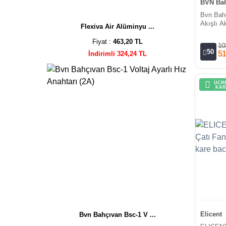
BVN Bah
Bvn Bah
Akışlı Ak
Flexiva Air Alüminyu ...
(18000m³
Fiyat :
463,20 TL
10
50
51
İndirimli 324,24 TL
ÜCRE
KAR
Elicent
Bvn Bahçıvan Bsc-1 V ...