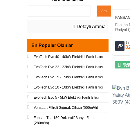
Ara
FANSA
Fansan R
Detaylı Arama
Radyal Ç
17
En Populer Olanlar
52
8.
EvoTech Evo 40 - 40kW Elektrikli Fanlı Isıtıcı
ÜCRE
KAR
EvoTech Evo 22 - 22kW Elektrikli Fanlı Isıtıcı
EvoTech Evo 15 - 15kW Elektrikli Fanlı Isıtıcı
EvoTech Evo 10 - 10kW Elektrikli Fanlı Isıtıcı
EvoTech Evo 5 - 5kW Elektrikli Fanlı Isıtıcı
Vensaart Filtreli Sığınak Cihazı (500m³/h)
Fansan Tba 150 Dekoratif Banyo Fanı
(280m³/h)