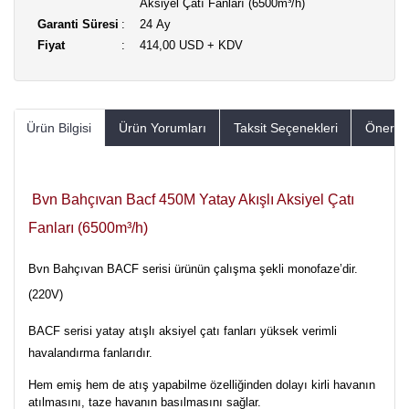
Aksiyel Çatı Fanları (6500m³/h)
Garanti Süresi
24 Ay
Fiyat
414,00 USD + KDV
Ürün Bilgisi
Ürün Yorumları
Taksit Seçenekleri
Öneriler
Bvn Bahçıvan Bacf 450M Yatay Akışlı Aksiyel Çatı
Fanları (6500m³/h)
Bvn Bahçıvan BACF serisi ürünün çalışma şekli monofaze’dir.
(220V)
BACF serisi yatay atışlı aksiyel çatı fanları yüksek verimli
havalandırma fanlarıdır.
Hem emiş hem de atış yapabilme özelliğinden dolayı kirli havanın
atılmasını, taze havanın basılmasını sağlar.