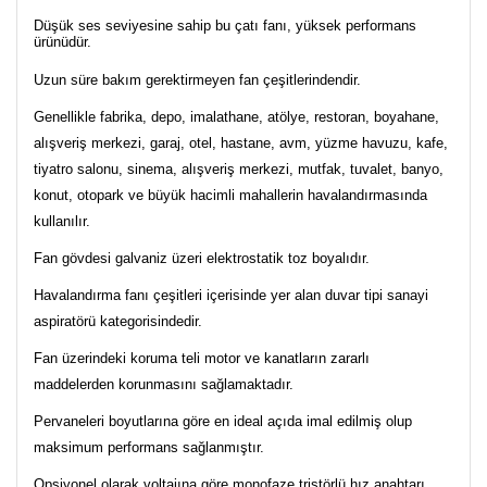
Düşük ses seviyesine sahip bu çatı fanı, yüksek performans
ürünüdür.
Uzun süre bakım gerektirmeyen fan çeşitlerindendir.
Genellikle fabrika, depo, imalathane, atölye, restoran, boyahane,
alışveriş merkezi, garaj, otel, hastane, avm, yüzme havuzu, kafe,
tiyatro salonu, sinema, alışveriş merkezi, mutfak, tuvalet, banyo,
konut, otopark ve büyük hacimli mahallerin havalandırmasında
kullanılır.
Fan gövdesi galvaniz üzeri elektrostatik toz boyalıdır.
Havalandırma fanı çeşitleri içerisinde yer alan duvar tipi sanayi
aspiratörü kategorisindedir.
Fan üzerindeki koruma teli motor ve kanatların zararlı
maddelerden korunmasını sağlamaktadır.
Pervaneleri boyutlarına göre en ideal açıda imal edilmiş olup
maksimum performans sağlanmıştır.
Opsiyonel olarak voltajına göre monofaze tristörlü hız anahtarı