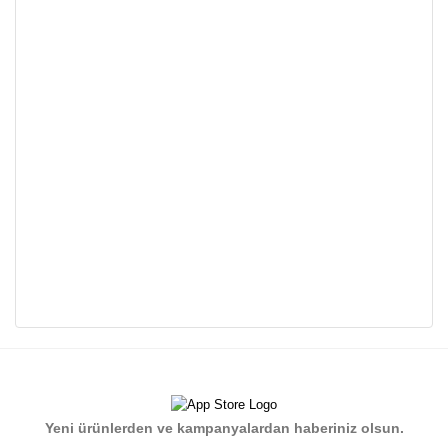
Bu ürünün fiyat bilgisi, resim, ürün açıklamalarında ve diğer
konularda yetersiz gördüğünüz noktaları öneri formunu
Bu ürüne ilk yorumu siz yapın!
kullanarak tarafımıza iletebilirsiniz.
Görüş ve önerileriniz için teşekkür ederiz.
Yorum Yaz
Yeni ürünlerden ve kampanyalardan haberiniz olsun.
Ürün resmi kalitesiz, bozuk veya görüntülenemiyor.