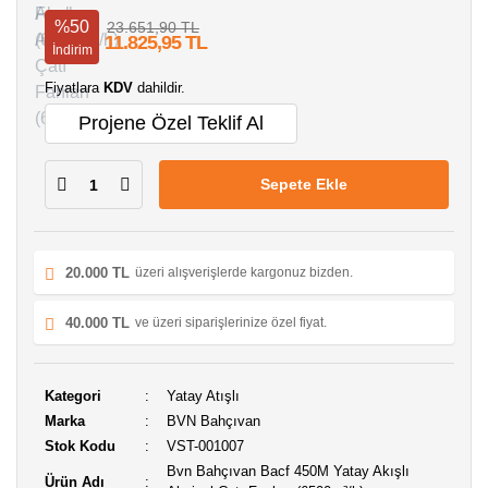
%50
23.651,90 TL
11.825,95 TL
İndirim
Fiyatlara
KDV
dahildir.
Projene Özel Teklif Al
Sepete Ekle
20.000 TL
üzeri alışverişlerde kargonuz bizden.
40.000 TL
ve üzeri siparişlerinize özel fiyat.
Kategori
Yatay Atışlı
Marka
BVN Bahçıvan
Stok Kodu
VST-001007
Bvn Bahçıvan Bacf 450M Yatay Akışlı
Ürün Adı