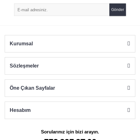
Ürün açıklamasında eksik bilgiler bulunuyor.
Gönder
Ürün bilgilerinde hatalar bulunuyor.
Ürün fiyatı diğer sitelerden daha pahalı.
Bu ürüne benzer farklı alternatifler olmalı.
Kurumsal
Sözleşmeler
Gönder
Öne Çıkan Sayfalar
Hesabım
Sorularınız için bizi arayın.