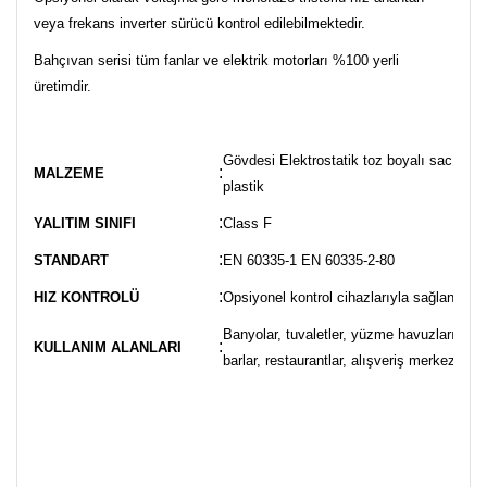
veya frekans inverter sürücü kontrol edilebilmektedir.
Bahçıvan serisi tüm fanlar ve elektrik motorları %100 yerli
üretimdir.
Gövdesi Elektrostatik toz boyalı sac aksi
:
MALZEME
plastik
:
YALITIM SINIFI
Class F
:
STANDART
EN 60335-1 EN 60335-2-80
:
HIZ KONTROLÜ
Opsiyonel kontrol cihazlarıyla sağlanabilir
Banyolar, tuvaletler, yüzme havuzları, spor 
:
KULLANIM ALANLARI
barlar, restaurantlar, alışveriş merkezleri,v