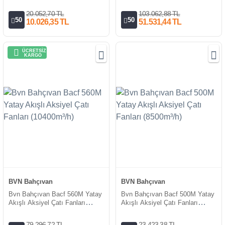
(1800m³/h)
(18000m³/h)
20.052,70 TL
103.062,88 TL
50
50
10.026,35 TL
51.531,44 TL
ÜCRETSİZ
KARGO
BVN Bahçıvan
BVN Bahçıvan
Bvn Bahçıvan Bacf 560M Yatay
Bvn Bahçıvan Bacf 500M Yatay
Akışlı Aksiyel Çatı Fanları
Akışlı Aksiyel Çatı Fanları
(10400m³/h)
(8500m³/h)
79.296,72 TL
23.423,38 TL