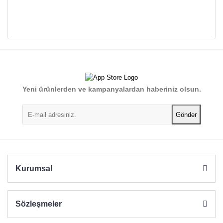
Bu ürünün fiyat bilgisi, resim, ürün açıklamalarında ve diğer
konularda yetersiz gördüğünüz noktaları öneri formunu
Bu ürüne ilk yorumu siz yapın!
kullanarak tarafımıza iletebilirsiniz.
Görüş ve önerileriniz için teşekkür ederiz.
Yorum Yaz
Yeni ürünlerden ve kampanyalardan haberiniz olsun.
Ürün resmi kalitesiz, bozuk veya görüntülenemiyor.
Ürün açıklamasında eksik bilgiler bulunuyor.
Gönder
Ürün bilgilerinde hatalar bulunuyor.
Ürün fiyatı diğer sitelerden daha pahalı.
Bu ürüne benzer farklı alternatifler olmalı.
Kurumsal
Sözleşmeler
Gönder