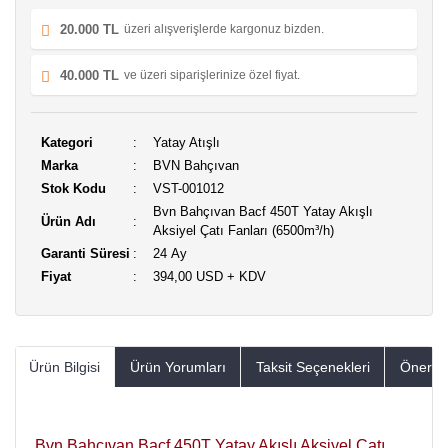
20.000 TL
üzeri alışverişlerde kargonuz bizden.
40.000 TL
ve üzeri siparişlerinize özel fiyat.
Kategori
Yatay Atışlı
Marka
BVN Bahçıvan
Stok Kodu
VST-001012
Bvn Bahçıvan Bacf 450T Yatay Akışlı
Ürün Adı
Aksiyel Çatı Fanları (6500m³/h)
Garanti Süresi
24 Ay
Fiyat
394,00 USD + KDV
Ürün Bilgisi
Ürün Yorumları
Taksit Seçenekleri
Öneriler
Bvn Bahçıvan Bacf 450T Yatay Akışlı Aksiyel Çatı