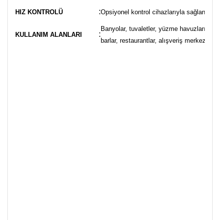
:
HIZ KONTROLÜ
Opsiyonel kontrol cihazlarıyla sağlanabilir
Banyolar, tuvaletler, yüzme havuzları, spor 
:
KULLANIM ALANLARI
barlar, restaurantlar, alışveriş merkezleri,v