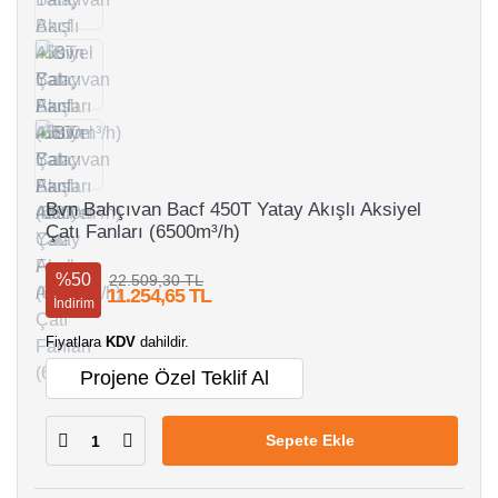
Bvn Bahçıvan Bacf 450T Yatay Akışlı Aksiyel
Çatı Fanları (6500m³/h)
%50
22.509,30 TL
11.254,65 TL
İndirim
Fiyatlara
KDV
dahildir.
Projene Özel Teklif Al
Sepete Ekle