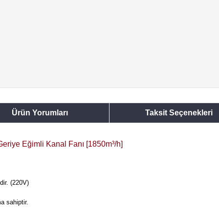
Ürün Yorumları
Taksit Seçenekleri
riye Eğimli Kanal Fanı [1850m³/h]
dir. (220V)
a sahiptir.