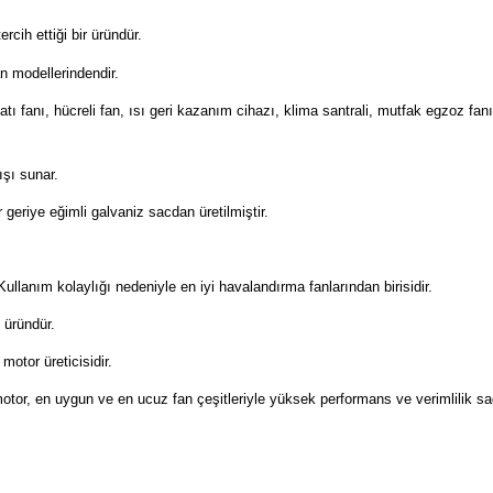
rcih ettiği bir üründür.
n modellerindendir.
tı fanı, hücreli fan, ısı geri kazanım cihazı, klima santrali, mutfak egzoz fan
ışı sunar.
r geriye eğimli galvaniz sacdan üretilmiştir.
Kullanım kolaylığı nedeniyle en iyi havalandırma fanlarından birisidir.
 üründür.
otor üreticisidir.
otor, en uygun ve en ucuz fan çeşitleriyle yüksek performans ve verimlilik sa