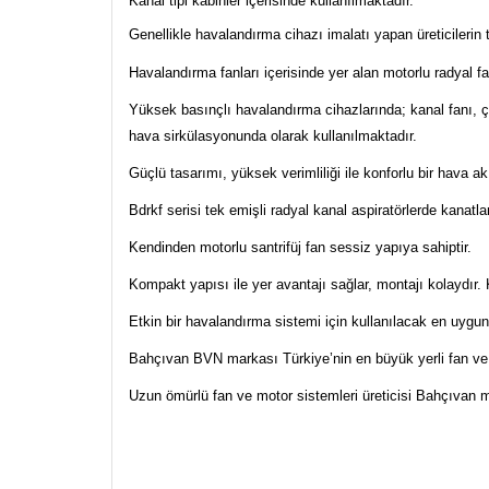
Kanal tipi kabinler içerisinde kullanılmaktadır.
Genellikle havalandırma cihazı imalatı yapan üreticilerin te
Havalandırma fanları içerisinde yer alan motorlu radyal fa
Yüksek basınçlı havalandırma cihazlarında; kanal fanı, ça
hava sirkülasyonunda olarak kullanılmaktadır.
Güçlü tasarımı, yüksek verimliliği ile konforlu bir hava ak
Bdrkf serisi tek emişli radyal kanal aspiratörlerde kanatla
Kendinden motorlu santrifüj fan sessiz yapıya sahiptir.
Kompakt yapısı ile yer avantajı sağlar, montajı kolaydır. 
Etkin bir havalandırma sistemi için kullanılacak en uygun
Bahçıvan BVN markası Türkiye’nin en büyük yerli fan ve m
Uzun ömürlü fan ve motor sistemleri üreticisi Bahçıvan m