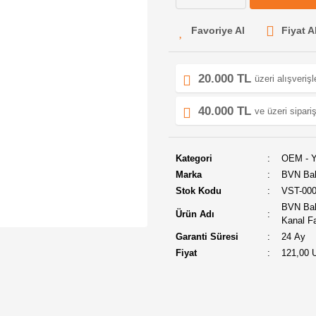
Fiyat A
20.000 TL
üzeri alışveriş
40.000 TL
ve üzeri sipariş
Kategori
OEM - Y
Marka
BVN Ba
Stok Kodu
VST-00
BVN Bah
Ürün Adı
Kanal Fa
Garanti Süresi
24 Ay
Fiyat
121,00