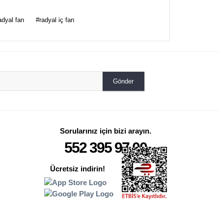
za iletebilirsiniz.
adyal fan
#radyal iç fan
Gönder
Sorularınız için bizi arayın.
552 395 97 00
Ücretsiz indirin!