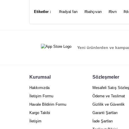
Bu ürünün fiyat bilgisi, resim, ürün açıklamalarında ve
Görüş ve önerileriniz için teşekkür ederiz.
Etiketler :
#radyal fan
#bahçıvan
#bvn
#dı
Ürün resmi kalitesiz, bozuk veya görüntülenemiyor.
Ürün açıklamasında eksik bilgiler bulunuyor.
Ürün bilgilerinde hatalar bulunuyor.
Yeni ürünlerden ve kampan
Ürün fiyatı diğer sitelerden daha pahalı.
Bu ürüne benzer farklı alternatifler olmalı.
Kurumsal
Sözleşmeler
Hakkımızda
Mesafeli Satış Sözle
İletişim Formu
Ödeme ve Teslimat
Havale Bildirim Formu
Gizlilik ve Güvenlik
Kargo Takibi
Garanti Şartları
İletişim
İade Şartları