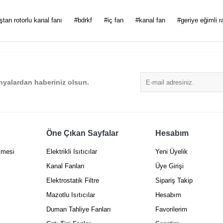
 diğer konularda yetersiz gördüğünüz noktaları öneri formunu kullanarak tarafımı
ştan rotorlu kanal fanı
#bdrkf
#iç fan
#kanal fan
#geriye eğimli r
Bu ürüne ilk yorumu siz yapın!
Yorum Yaz
yalardan haberiniz olsun.
Öne Çıkan Sayfalar
Hesabım
şmesi
Elektrikli Isıtıcılar
Yeni Üyelik
Gönder
Kanal Fanları
Üye Girişi
Elektrostatik Filtre
Sipariş Takip
Mazotlu Isıtıcılar
Hesabım
Duman Tahliye Fanları
Favorilerim