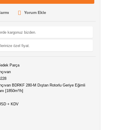
larmı
Yorum Ekle
lerde kargonuz bizden.
lerinize özel fiyat.
edek Parça
hçıvan
0228
çıvan BDRKF 280-M Dıştan Rotorlu Geriye Eğimli
nı [1850m³/h]
 USD + KDV