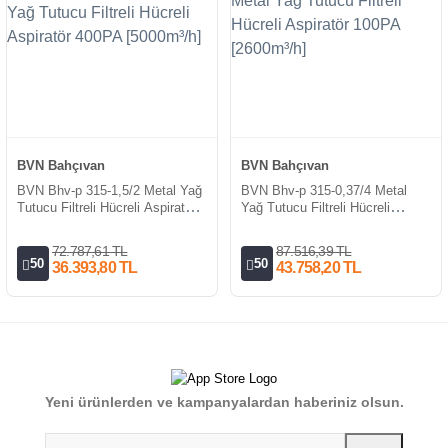
BVN Bahçıvan
BVN Bahçıvan
BVN Bhv-p 315-1,5/2 Metal Yağ
BVN Bhv-p 315-0,37/4 Metal
Tutucu Filtreli Hücreli Aspiratör
Yağ Tutucu Filtreli Hücreli
400PA [5000m³/h]
Aspiratör 100PA [2600m³/h]
72.787,61 TL
87.516,39 TL
50
50
36.393,80 TL
43.758,20 TL
Yeni ürünlerden ve kampanyalardan haberiniz olsun.