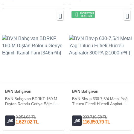
ÜCRETSİZ
KARGO
BVN Bahçıvan
BVN Bahçıvan
BVN Bahçıvan BDRKF 160-M
BVN Bhv-p 630-7,5/4 Metal Yağ
Dıştan Rotorlu Geriye Eğimli
Tutucu Filtreli Hücreli Aspiratör
Kanal Fanı [346m³/h]
300PA [21000m³/h]
3.254,03 TL
233.719,58 TL
50
50
1.627,02 TL
116.859,79 TL