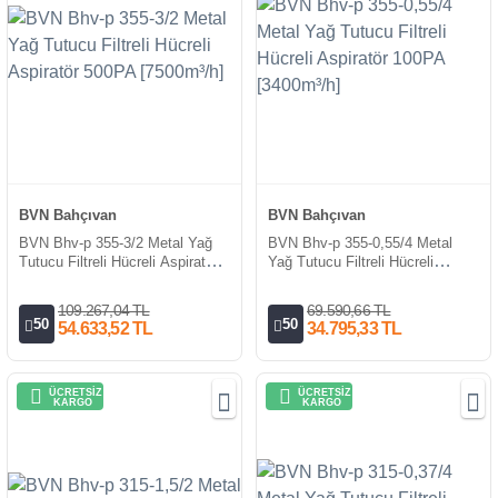
BVN Bahçıvan
BVN Bahçıvan
BVN Bhv-p 355-3/2 Metal Yağ
BVN Bhv-p 355-0,55/4 Metal
Tutucu Filtreli Hücreli Aspiratör
Yağ Tutucu Filtreli Hücreli
500PA [7500m³/h]
Aspiratör 100PA [3400m³/h]
109.267,04 TL
69.590,66 TL
50
50
54.633,52 TL
34.795,33 TL
ÜCRETSİZ
ÜCRETSİZ
KARGO
KARGO