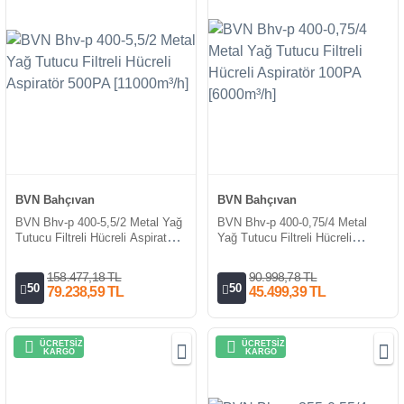
BVN Bahçıvan
BVN Bahçıvan
BVN Bhv-p 400-5,5/2 Metal Yağ
BVN Bhv-p 400-0,75/4 Metal
Tutucu Filtreli Hücreli Aspiratör
Yağ Tutucu Filtreli Hücreli
500PA [11000m³/h]
Aspiratör 100PA [6000m³/h]
158.477,18 TL
90.998,78 TL
50
50
79.238,59 TL
45.499,39 TL
ÜCRETSİZ
ÜCRETSİZ
KARGO
KARGO