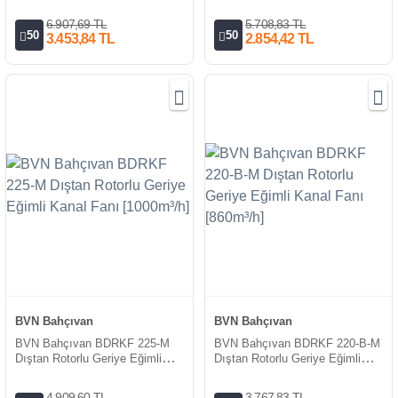
Kanal Fanı [1850m³/h]
Kanal Fanı [1400m³/h]
6.907,69 TL
5.708,83 TL
50
50
3.453,84 TL
2.854,42 TL
BVN Bahçıvan
BVN Bahçıvan
BVN Bahçıvan BDRKF 225-M
BVN Bahçıvan BDRKF 220-B-M
Dıştan Rotorlu Geriye Eğimli
Dıştan Rotorlu Geriye Eğimli
Kanal Fanı [1000m³/h]
Kanal Fanı [860m³/h]
4.909,60 TL
3.767,83 TL