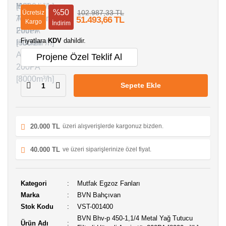
%50
102.987,33 TL
Ücretsiz
51.493,66 TL
Kargo
İndirim
Fiyatlara
KDV
dahildir.
Projene Özel Teklif Al
Sepete Ekle
20.000 TL
üzeri alışverişlerde kargonuz bizden.
40.000 TL
ve üzeri siparişlerinize özel fiyat.
Kategori
Mutfak Egzoz Fanları
Marka
BVN Bahçıvan
Stok Kodu
VST-001400
BVN Bhv-p 450-1,1/4 Metal Yağ Tutucu
Ürün Adı