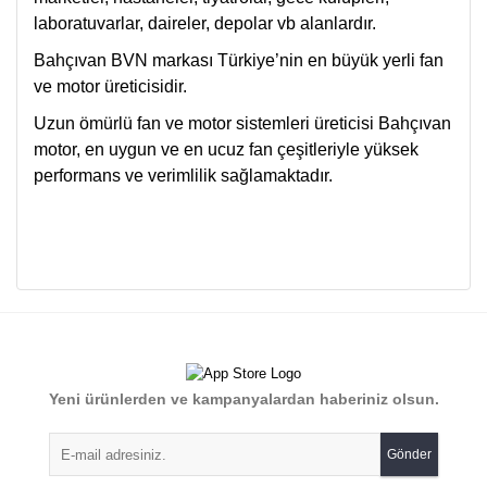
laboratuvarlar, daireler, depolar vb alanlardır.
Bahçıvan BVN markası Türkiye’nin en büyük yerli fan
ve motor üreticisidir.
Uzun ömürlü fan ve motor sistemleri üreticisi Bahçıvan
motor, en uygun ve en ucuz fan çeşitleriyle yüksek
performans ve verimlilik sağlamaktadır.
Bu ürünün fiyat bilgisi, resim, ürün açıklamalarında ve diğer
konularda yetersiz gördüğünüz noktaları öneri formunu
Bu ürüne ilk yorumu siz yapın!
kullanarak tarafımıza iletebilirsiniz.
Görüş ve önerileriniz için teşekkür ederiz.
Yorum Yaz
Yeni ürünlerden ve kampanyalardan haberiniz olsun.
Ürün resmi kalitesiz, bozuk veya görüntülenemiyor.
Ürün açıklamasında eksik bilgiler bulunuyor.
Gönder
Ürün bilgilerinde hatalar bulunuyor.