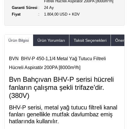
Filtreli Hücreli Aspiratör 200PA [8000m³/h]
Garanti Süresi
24 Ay
Fiyat
1.804,00 USD + KDV
Ürün Bilgisi
Ürün Yorumları
Taksit Seçenekleri
Öneriler
BVN BHV-P 450-1,1/4 Metal Yağ Tutucu Filtreli
Hücreli Aspiratör 200PA [8000m³/h]
Bvn Bahçıvan BHV-P serisi hücreli
fanların çalışma şekli trifaze’dir.
(380V)
BHV-P serisi, metal yağ tutucu filtreli kanal
fanları genellikle mutfak davlumbaz emiş
hatlarında kullanılır.